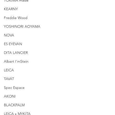
TOKIWA made
KEARNY
Freddie Wood
YOSHINORI AOYAMA
NOVA
E5 EYEVAN
DITA LANCIER
Albert I'mStein
LEICA
TAVAT
Spec Espace
AKONI
BLACKPALM
LEICA x MYKITA