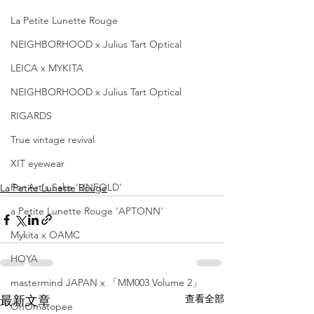
La Petite Lunette Rouge
NEIGHBORHOOD x Julius Tart Optical
LEICA x MYKITA
NEIGHBORHOOD x Julius Tart Optical
RIGARDS
True vintage revival
XIT eyewear
For Art's Sake 'UNFOLD'
La Petite Lunette Rouge
a Petite Lunette Rouge 'APTONN'
Mykita x OAMC
HOYA
mastermind JAPAN x 「MM003 Volume 2」
查看全部
最新文章
OnOmatopee