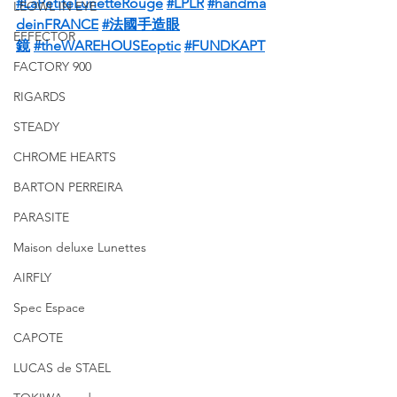
#LaPetiteLunetteRouge
#LPLR
#handma
LEOWL IN EYE
deinFRANCE
#法國手造眼
EFFECTOR
鏡
#theWAREHOUSEoptic
#FUNDKAPT
FACTORY 900
RIGARDS
STEADY
CHROME HEARTS
BARTON PERREIRA
PARASITE
Maison deluxe Lunettes
AIRFLY
Spec Espace
CAPOTE
LUCAS de STAEL