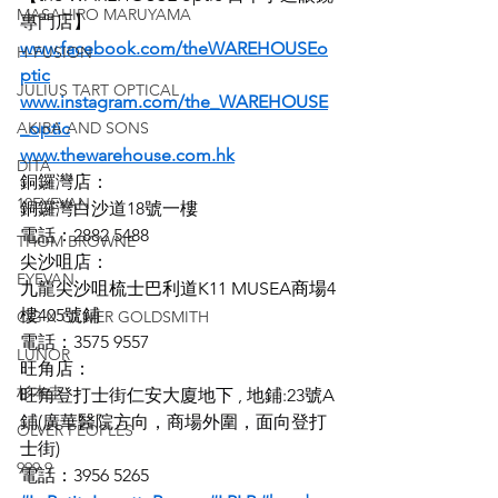
MASAHIRO MARUYAMA
專門店】
www.facebook.com/theWAREHOUSEo
H-FUSION
ptic
JULIUS TART OPTICAL
www.instagram.com/the_WAREHOUSE
AKIRA AND SONS
_optic
www.thewarehouse.com.hk
DITA
銅鑼灣店：
10EYEVAN
銅鑼灣白沙道18號一樓
電話：2882 5488
THOM BROWNE
尖沙咀店：
EYEVAN
九龍尖沙咀梳士巴利道K11 MUSEA商場4
樓405號鋪
OG X OLIVER GOLDSMITH
電話：3575 9557
LUNOR
旺角店：
杉本圭
旺角登打士街仁安大廈地下 , 地鋪:23號A
鋪(廣華醫院方向，商場外圍，面向登打
OLVER PEOPLES
士街)
999.9
電話：3956 5265