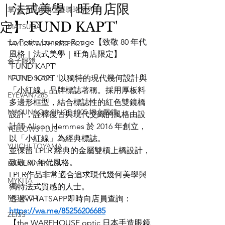
｜法式美學｜旺角店限
掌 金子眼鏡旗下賽璐珞系列
定】'FUND KAPT'
MATSUDA
La Petite Lunette Rouge【致敬 80 年代
TAYLOR WITH RESPECT
風格｜法式美學｜旺角店限定】
金子眼鏡
'FUND KAPT'
NATIVE SONS
'FUND KAPT '以獨特的現代幾何設計與
「小紅線」品牌標誌著稱。採用厚板料
EYEVAN7285
多邊形框型，結合標誌性的紅色雙鏡橋
MASUNAGA SINCE 1905 增永眼鏡
設計，詮釋復古與現代交織的風格由設
計師 Alison Hemmes 於 2016 年創立，
YELLOWS PLUS
以「小紅線」為經典標誌。
YUICHI TOYAMA
並保留 LPLR 經典的金屬雙槓上橋設計，
致敬 80 年代風格。
KAMEMANNEN
LPLR作品非常適合追求現代幾何美學與
MYKITA
獨特法式質感的人士。
MOSCOT
透過WHATSAPP即時向店員查詢：
https://wa.me/85256206685
ZEISS
【the WAREHOUSE optic 日本手造眼鏡