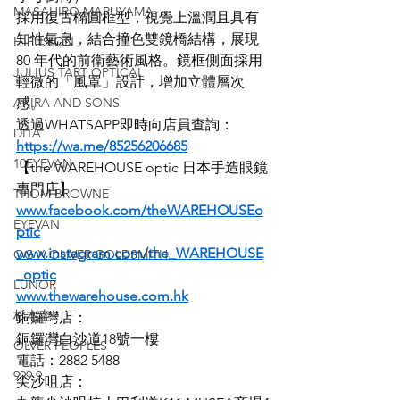
MASAHIRO MARUYAMA
採用復古橢圓框型，視覺上溫潤且具有
知性氣息，結合撞色雙鏡橋結構，展現 
H-FUSION
80 年代的前衛藝術風格。鏡框側面採用
JULIUS TART OPTICAL
輕微的「風罩」設計，增加立體層次
AKIRA AND SONS
感。
透過WHATSAPP即時向店員查詢：
DITA
https://wa.me/85256206685
10EYEVAN
【the WAREHOUSE optic 日本手造眼鏡
專門店】
THOM BROWNE
www.facebook.com/theWAREHOUSEo
EYEVAN
ptic
www.instagram.com/the_WAREHOUSE
OG X OLIVER GOLDSMITH
_optic
LUNOR
www.thewarehouse.com.hk
杉本圭
銅鑼灣店：
銅鑼灣白沙道18號一樓
OLVER PEOPLES
電話：2882 5488
999.9
尖沙咀店：