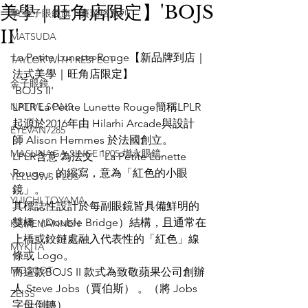
美學｜旺角店限定】'BOJS
掌 金子眼鏡旗下賽璐珞系列
II'
MATSUDA
La Petite Lunette Rouge【新品牌到店｜
TAYLOR WITH RESPECT
法式美學｜旺角店限定】
金子眼鏡
'BOJS II'
NATIVE SONS
LPLR La Petite Lunette Rouge簡稱LPLR
起源於2016年由 Hilarhi Arcade與設計
EYEVAN7285
師 Alison Hemmes 於法國創立。
MASUNAGA SINCE 1905 增永眼鏡
LPLR含意 為法文「La Petite Lunette 
Rouge」的縮寫，意為「紅色的小眼
YELLOWS PLUS
鏡」。
YUICHI TOYAMA
其標誌性設計於每副眼鏡皆具備鮮明的
雙橋（Double Bridge）結構，且通常在
KAMEMANNEN
上橋或鉸鏈處融入代表性的「紅色」線
MYKITA
條或 Logo。
MOSCOT
而這款BOJS II 款式為致敬蘋果公司創辦
人 Steve Jobs（賈伯斯） 。（將 Jobs 
ZEISS
字母倒轉）