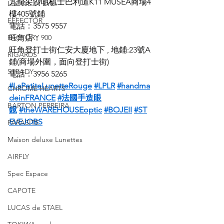
九龍尖沙咀梳士巴利道K11 MUSEA商場4
LEOWL IN EYE
樓405號鋪
EFFECTOR
電話：3575 9557
FACTORY 900
旺角店：
旺角登打士街仁安大廈地下 , 地鋪:23號A
RIGARDS
鋪(商場外圍，面向登打士街)
STEADY
電話：3956 5265
#LaPetiteLunetteRouge
#LPLR
#handma
CHROME HEARTS
deinFRANCE
#法國手造眼
BARTON PERREIRA
鏡
#theWAREHOUSEoptic
#BOJEII
#ST
EVEJOBS
PARASITE
Maison deluxe Lunettes
AIRFLY
Spec Espace
CAPOTE
LUCAS de STAEL