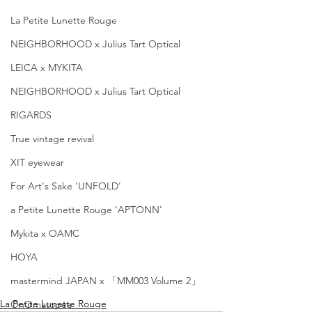
La Petite Lunette Rouge
NEIGHBORHOOD x Julius Tart Optical
LEICA x MYKITA
NEIGHBORHOOD x Julius Tart Optical
RIGARDS
True vintage revival
XIT eyewear
For Art's Sake 'UNFOLD'
a Petite Lunette Rouge 'APTONN'
Mykita x OAMC
HOYA
mastermind JAPAN x 「MM003 Volume 2」
La Petite Lunette Rouge
OnOmatopee