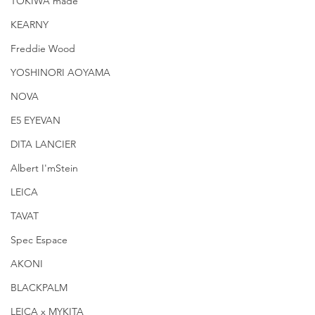
TOKIWA made
KEARNY
Freddie Wood
YOSHINORI AOYAMA
NOVA
E5 EYEVAN
DITA LANCIER
Albert I'mStein
LEICA
TAVAT
Spec Espace
AKONI
BLACKPALM
LEICA x MYKITA