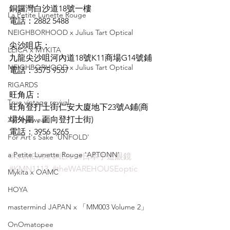
銅鑼灣白沙道18號一樓
La Petite Lunette Rouge
電話：2882 5488
NEIGHBORHOOD x Julius Tart Optical
尖沙咀店：
LEICA x MYKITA
九龍尖沙咀河內道18號K11商場G14號鋪
NEIGHBORHOOD x Julius Tart Optical
電話：3575 9557
RIGARDS
旺角店：
True vintage revival
旺角登打士街仁安大廈地下23號A鋪(商
場外圍，面向登打士街)
XIT eyewear
電話：3956 5265
For Art's Sake 'UNFOLD'
a Petite Lunette Rouge 'APTONN'
#KAMEMANNEN
#日本手造眼鏡
#KMN1113
#theWAREHOUSEoptic
Mykita x OAMC
HOYA
mastermind JAPAN x 「MM003 Volume 2」
OnOmatopee