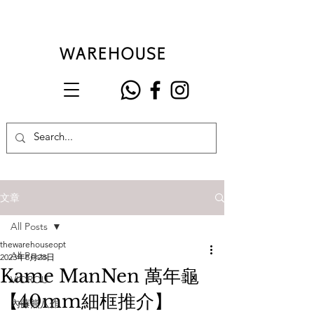
文章
All Posts
thewarehouseopt
All Posts
2023年8月28日
Kame ManNen 萬年龜
VIOROU
【40mm細框推介】
內藤熊八作