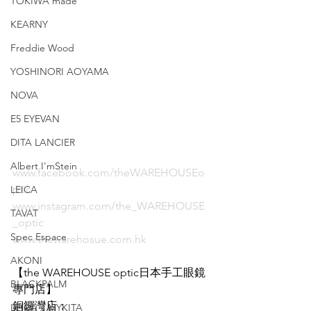
TOKIWA made
KEARNY
Freddie Wood
YOSHINORI AOYAMA
NOVA
E5 EYEVAN
DITA LANCIER
Albert I'mStein
www.facebook.com/theWAREHOUSEo
ptic
LEICA
www.instagram.com/the_WAREHOUSE
TAVAT
_optic
Spec Espace
www.thewarehosue.com.hk
AKONI
【the WAREHOUSE optic日本手工眼鏡
BLACKPALM
專門店】 
銅鑼灣店：
LEICA x MYKITA