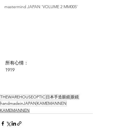
mastermind JAPAN 'VOLUME 2 MM005'
所有心情：
1919
THEWAREHOUSEOPTIC
日本手造眼鏡
眼鏡
handmadeinJAPAN
KAMEMANNEN
KAMEMANNEN