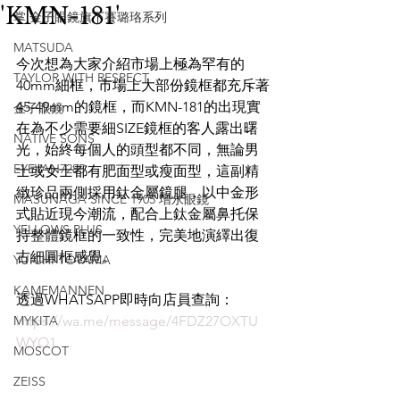
'KMN-181'
掌 金子眼鏡旗下賽璐珞系列
MATSUDA
今次想為大家介紹市場上極為罕有的
TAYLOR WITH RESPECT
40mm細框，市場上大部份鏡框都充斥著
45-49mm的鏡框，而KMN-181的出現實
金子眼鏡
在為不少需要細SIZE鏡框的客人露出曙
NATIVE SONS
光，始終每個人的頭型都不同，無論男
EYEVAN7285
士或女士都有肥面型或瘦面型，這副精
緻珍品兩側採用鈦金屬鏡腿，以中金形
MASUNAGA SINCE 1905 增永眼鏡
式貼近現今潮流，配合上鈦金屬鼻托保
YELLOWS PLUS
持整體鏡框的一致性，完美地演繹出復
古細圓框感覺。
YUICHI TOYAMA
KAMEMANNEN
透過WHATSAPP即時向店員查詢：
MYKITA
https://wa.me/message/4FDZ27OXTU
WYO1
MOSCOT
ZEISS