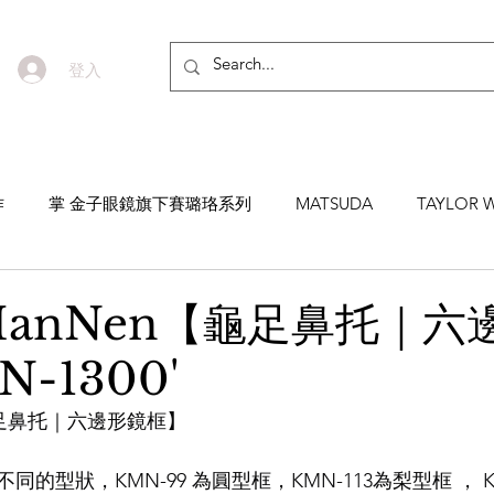
登入
作
掌 金子眼鏡旗下賽璐珞系列
MATSUDA
TAYLOR W
EYEVAN7285
MASUNAGA SINCE 1905 增永眼鏡
YEL
 ManNen【龜足鼻托｜六
-1300'
NNEN
MYKITA
MOSCOT
ZEISS
MASAHIRO 
【龜足鼻托｜六邊形鏡框】
TICAL
AKIRA AND SONS
DITA
10EYEVAN
T
型狀，KMN-99 為圓型框，KMN-113為梨型框 ， KMN