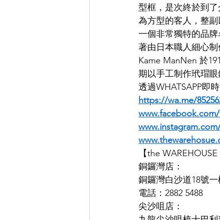
型框，是次終於到了介
為方型的客人，整副
EYEVAN
OG X OLIVER GO
一個非常獨特的品牌名
著由日本職人細心制
Kame ManNen 
EFFECTOR
期以手工制作玳瑁眼
透過WHATSAPP
https://wa.me/85256
www.facebook.com
www.instagram.co
www.thewarehosue.
【the WAREHOU
銅鑼灣店：
銅鑼灣白沙道18號一
電話：2882 5488
尖沙咀店：
九龍尖沙咀梳士巴利道K