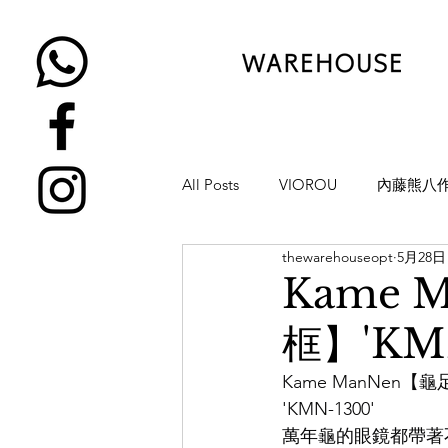
All Posts
VIOROU
內藤熊八
thewarehouseopt
5月28日
金子眼鏡
NATIVE SONS
Kame
框】'KMN
YUICHI TOYAMA
KAMEMA
Kame ManNen
'KMN-1300'
H-FUSION
JULIUS TART OP
萬年龜的眼鏡都帶著不同的