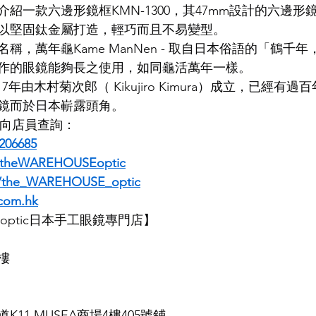
紹一款六邊形鏡框KMN-1300，其47mm設計的六邊形
以堅固鈦金屬打造，輕巧而且不易變型。
LDSMITH
LUNOR
杉本圭
OLVER PEOPLES
99
稱，萬年龜Kame ManNen - 取自日本俗語的「鶴千
作的眼鏡能夠長之使用，如同龜活萬年一樣。
於1917年由木村菊次郎（ Kikujiro Kimura）成立，已經
鏡而於日本嶄露頭角。
即時向店員查詢：
206685
/theWAREHOUSEoptic
m/the_WAREHOUSE_optic
com.hk
SE optic日本手工眼鏡專門店】
樓
11 MUSEA商場4樓405號鋪