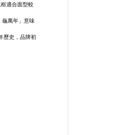
鏡框適合面型較
9.9
LEOWL IN EYE
年，龜萬年」意味
有過百年歷史，品牌初