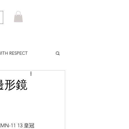
ITH RESPECT
LOWS PLUS
邊形鏡
MARUYAMA
HOM BROWNE
-11 13 皇冠