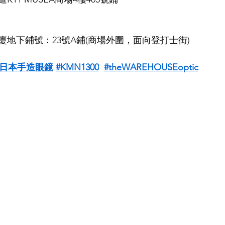
地下鋪號：23號A鋪(商場外圍，面向登打士街)
#日本手造眼鏡
#KMN1300
#theWAREHOUSEoptic