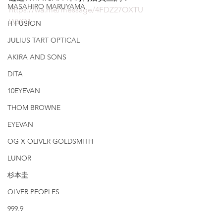
MASAHIRO MARUYAMA
https://wa.me/message/4FDZ27OXTU
WYO1
H-FUSION
JULIUS TART OPTICAL
AKIRA AND SONS
DITA
10EYEVAN
THOM BROWNE
EYEVAN
OG X OLIVER GOLDSMITH
LUNOR
杉本圭
OLVER PEOPLES
999.9