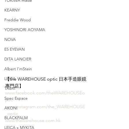
TOKIWA made
KEARNY
Freddie Wood
YOSHINORI AOYAMA
NOVA
E5 EYEVAN
DITA LANCIER
Albert I'mStein
LEICA
【the WAREHOUSE optic 日本手造眼鏡
專門店】 
TAVAT
www.facebook.com/theWAREHOUSEo
Spec Espace
ptic
www.instagram.com/the_WAREHOUSE
AKONI
_optic
BLACKPALM
www.thewarehouse.com.hk
LEICA x MYKITA