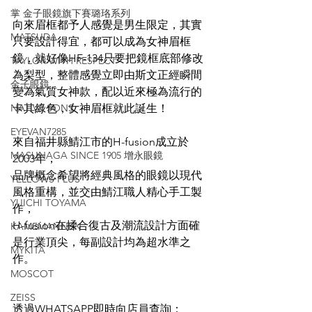
掌 金子眼鏡旗下賽璐珞系列
向來眉框都予人感覺是男生限定，其實
MATSUDA
只要設計得宜，都可以成為女神眉框
鏡，就好像HF-134只要把鏡框底部修改
TAYLOR WITH RESPECT
為梨型，整體感覺立即由斯文正經瞬間
金子眼鏡
變為氣質女神款，配以近來極為流行的
NATIVE SONS
卡其綠色，女神眉框就此誕生！
EYEVAN7285
來自福井縣鯖江市的H-fusion成立於
MASUNAGA SINCE 1905 增永眼鏡
2003年，
品牌概念希望將經典風格的眼鏡以現代
YELLOWS PLUS
風格重構，並交由鯖江職人精心手工製
YUICHI TOYAMA
作，
H-fusion在揉合復古及潮流設計方面確
KAMEMANNEN
是行業頂尖，每副設計均為超水準之
MYKITA
作。
MOSCOT
ZEISS
透過WHATSAPP即時向店員查詢：