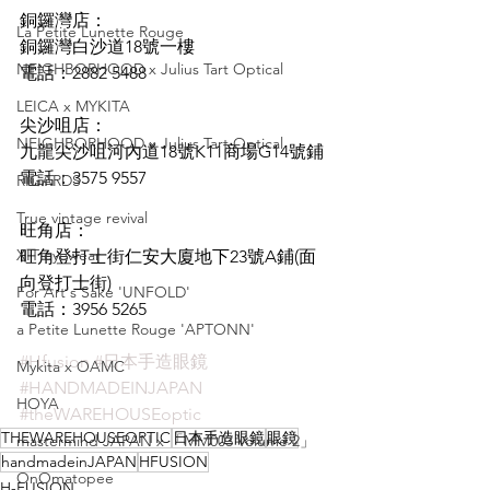
銅鑼灣店：
La Petite Lunette Rouge
銅鑼灣白沙道18號一樓
NEIGHBORHOOD x Julius Tart Optical
電話：2882 5488
LEICA x MYKITA
尖沙咀店：
NEIGHBORHOOD x Julius Tart Optical
九龍尖沙咀河內道18號K11商場G14號鋪
電話：3575 9557
RIGARDS
True vintage revival
旺角店：
XIT eyewear
旺角登打士街仁安大廈地下23號A鋪(面
向登打士街)
For Art's Sake 'UNFOLD'
電話：3956 5265
a Petite Lunette Rouge 'APTONN'
#Hfusion
#日本手造眼鏡
Mykita x OAMC
#HANDMADEINJAPAN
HOYA
#theWAREHOUSEoptic
THEWAREHOUSEOPTIC
日本手造眼鏡
眼鏡
mastermind JAPAN x 「MM003 Volume 2」
handmadeinJAPAN
HFUSION
OnOmatopee
H-FUSION