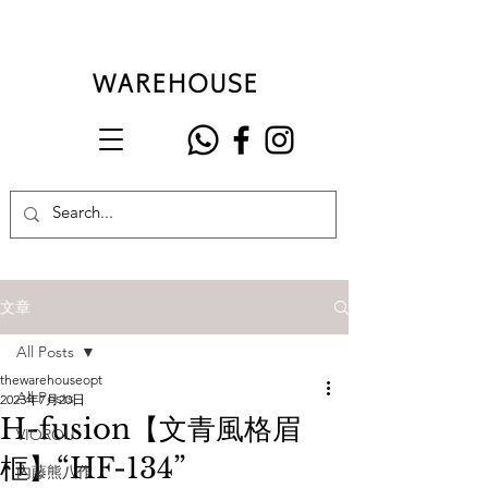
文章
All Posts
thewarehouseopt
All Posts
2023年7月20日
H-fusion【文青風格眉
VIOROU
框】“HF-134”
內藤熊八作