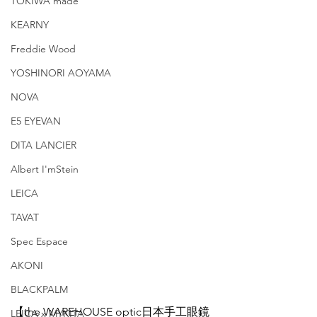
TOKIWA made
KEARNY
Freddie Wood
YOSHINORI AOYAMA
NOVA
E5 EYEVAN
DITA LANCIER
Albert I'mStein
LEICA
TAVAT
Spec Espace
AKONI
BLACKPALM
【the WAREHOUSE optic日本手工眼鏡
LEICA x MYKITA