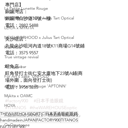
專門店】 
La Petite Lunette Rouge
銅鑼灣店：
NEIGHBORHOOD x Julius Tart Optical
銅鑼灣白沙道18號一樓
電話：2882 5488
LEICA x MYKITA
NEIGHBORHOOD x Julius Tart Optical
尖沙咀店：
九龍尖沙咀河內道18號K11商場G14號鋪
RIGARDS
電話：3575 9557
True vintage revival
旺角店：
XIT eyewear
旺角登打士街仁安大廈地下23號A鋪(商
For Art's Sake 'UNFOLD'
場外圍，面向登打士街)
a Petite Lunette Rouge 'APTONN'
電話：3956 5265
Mykita x OAMC
#factory900
#日本手造眼鏡
HOYA
#TITANOS
#theWAREHOUSEoptic
THEWAREHOUSEOPTIC
日本手造眼鏡
眼鏡
mastermind JAPAN x 「MM003 Volume 2」
handmadeinJAPAN
FACTORY900
TITANOS
OnOmatopee
FACTORY 900