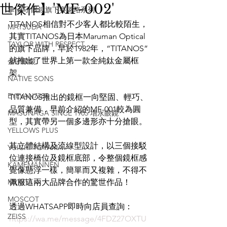
世傑作】'MF-002'
掌 金子眼鏡旗下賽璐珞系列
TITANOS相信對不少客人都比較陌生，
MATSUDA
其實TITANOS為日本Maruman Optical
TAYLOR WITH RESPECT
的旗下品牌，早於1982年，“TITANOS”
就推出了世界上第一款全純鈦金屬框
金子眼鏡
架。
NATIVE SONS
EYEVAN7285
TITANOS推出的鏡框一向堅固、輕巧、
品質兼備，早前介紹的MF-001較為圓
MASUNAGA SINCE 1905 增永眼鏡
型，其實帶另一個多邊形亦十分搶眼。
YELLOWS PLUS
其立體結構及流線型設計，以三個接駁
YUICHI TOYAMA
位連接橋位及鏡框底部，令整個鏡框感
KAMEMANNEN
覺像懸浮一樣，簡單而又複雜，不得不
MYKITA
佩服這兩大品牌合作的驚世作品！
MOSCOT
透過WHATSAPP即時向店員查詢：
ZEISS
https://wa.me/message/4FDZ27OXTU