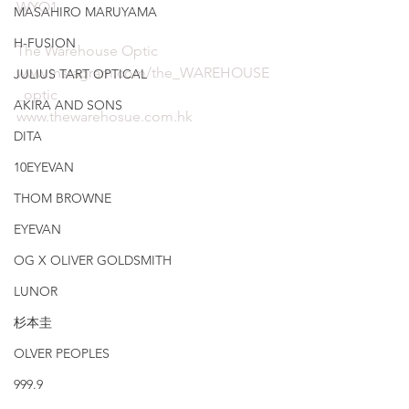
WYO1
MASAHIRO MARUYAMA
H-FUSION
The Warehouse Optic
www.instagram.com/the_WAREHOUSE
JULIUS TART OPTICAL
_optic
AKIRA AND SONS
www.thewarehosue.com.hk
DITA
10EYEVAN
THOM BROWNE
EYEVAN
OG X OLIVER GOLDSMITH
LUNOR
杉本圭
OLVER PEOPLES
999.9