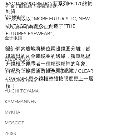
FACTORY900 RETRO 新系列RF-170終於
掌 金子眼鏡旗下賽璐珞系列
到貨
MATSUDA
RF系列以以“MORE FUTURISTIC, NEW 
VINTAGE”為理念，創造了“THE 
TAYLOR WITH RESPECT
FUTURES EYEWEAR”。
金子眼鏡
NATIVE SONS
設計師大膽地將橋位兩邊鏡圈分離，然
後露出的內金屬鏡圈的邊緣，獨單地提
EYEVAN7285
升鏡框予佩帶者一種精緻精神的印象。
MASUNAGA SINCE 1905 增永眼鏡
再配合上幾款通透風色系(BLUE / CLEAR 
/ GREIGE) 更令鏡框整體搶眼度更上一層
YELLOWS PLUS
樓！
YUICHI TOYAMA
KAMEMANNEN
MYKITA
MOSCOT
ZEISS