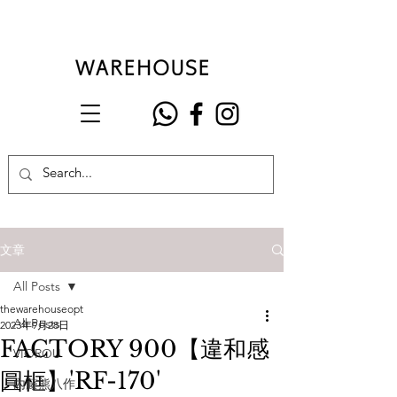
文章
All Posts
thewarehouseopt
All Posts
2023年9月28日
FACTORY 900【違和感
VIOROU
圓框】'RF-170'
內藤熊八作