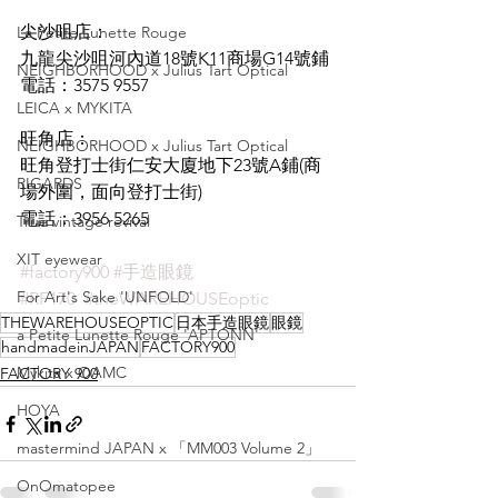
尖沙咀店：
La Petite Lunette Rouge
九龍尖沙咀河內道18號K11商場G14號鋪
NEIGHBORHOOD x Julius Tart Optical
電話：3575 9557
LEICA x MYKITA
旺角店：
NEIGHBORHOOD x Julius Tart Optical
旺角登打士街仁安大廈地下23號A鋪(商
RIGARDS
場外圍，面向登打士街)
電話：3956 5265
True vintage revival
XIT eyewear
#factory900
#手造眼鏡
For Art's Sake 'UNFOLD'
#RF170
#theWAREHOUSEoptic
THEWAREHOUSEOPTIC
日本手造眼鏡
眼鏡
a Petite Lunette Rouge 'APTONN'
handmadeinJAPAN
FACTORY900
Mykita x OAMC
FACTORY 900
HOYA
mastermind JAPAN x 「MM003 Volume 2」
OnOmatopee