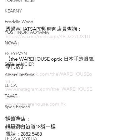
TOKIWA made
KEARNY
Freddie Wood
透過WHATSAPP即時向店員查詢：
YOSHINORI AOYAMA
https://wa.me/message/4FDZ27OXTU
NOVA
WYO1
E5 EYEVAN
【the WAREHOUSE optic 日本手造眼鏡
DITA LANCIER
專門店】  
www.facebook.com/theWAREHOUSEo
Albert I'mStein
ptic
LEICA
www.instagram.com/the_WAREHOUSE
TAVAT
_optic
www.thewarehouse.com.hk
Spec Espace
AKONI
銅鑼灣店：
銅鑼灣白沙道18號一樓
BLACKPALM
電話：2882 5488
LEICA x MYKITA