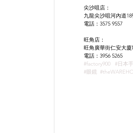
尖沙咀店：
九龍尖沙咀河內道18號
電話：3575 9557
旺角店：
旺角廣華街仁安大廈地
電話：3956 5265
#factory900
#日本
#眼鏡
#theWAREHO