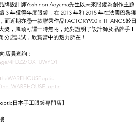
品牌設計師Yoshinori Aoyama先生以未來眼鏡為創作
3 年獲得年度眼鏡，在 2013 年和 2015 年在法國巴黎獲得 S
LDSMITH
LUNOR
杉本圭
OLVER PEOPLES
99
ward，而近期亦憑一款聯乘作品FACTORY900 x TITANOS於日
大奬，風頭可謂一時無兩，絕對證明了設計師及品牌手工
角分店試試，欣賞當中的魁力所在！
即時向店員查詢：
ssage/4FDZ27OXTUWYO1
/theWAREHOUSEoptic
m/the_WAREHOUSE_optic
E optic日本手工眼鏡專門店】 
樓