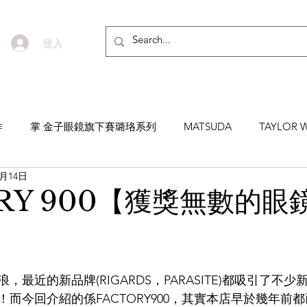
登入
作
掌 金子眼鏡旗下賽璐珞系列
MATSUDA
TAYLOR W
4月14日
EYEVAN7285
MASUNAGA SINCE 1905 增永眼鏡
YEL
ORY 900【獲獎無數的眼
NNEN
MYKITA
MOSCOT
ZEISS
MASAHIRO 
最近的新品牌(RIGARDS，PARASITE)都吸引了不
TICAL
AKIRA AND SONS
DITA
10EYEVAN
T
而今回介紹的係FACTORY900，其實本店早於幾年前