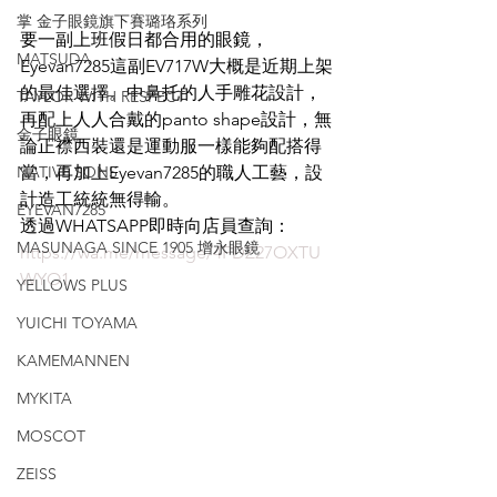
掌 金子眼鏡旗下賽璐珞系列
要一副上班假日都合用的眼鏡，
MATSUDA
Eyevan7285這副EV717W大概是近期上架
的最佳選擇。中鼻托的人手雕花設計，
TAYLOR WITH RESPECT
再配上人人合戴的panto shape設計，無
金子眼鏡
論正襟西裝還是運動服一樣能夠配搭得
NATIVE SONS
當，再加上Eyevan7285的職人工藝，設
計造工統統無得輸。
EYEVAN7285
透過WHATSAPP即時向店員查詢：
MASUNAGA SINCE 1905 增永眼鏡
https://wa.me/message/4FDZ27OXTU
WYO1
YELLOWS PLUS
YUICHI TOYAMA
KAMEMANNEN
MYKITA
MOSCOT
ZEISS