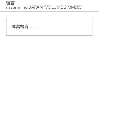
留言
mastermind JAPAN 'VOLUME 2 MM005'
撰寫留言......
Matsuda【日本職人手藝
金子眼鏡【53
的極致演繹｜銅鑼灣及尖
骨客人適用 ｜
沙咀店限定｜限量單
長至155mm】'K
品】'M-2064 V2'