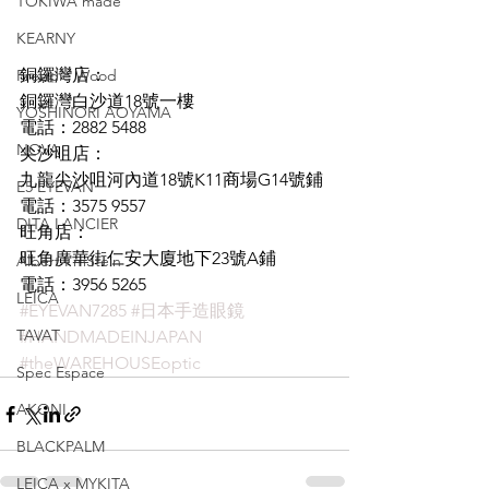
TOKIWA made
KEARNY
銅鑼灣店：
Freddie Wood
銅鑼灣白沙道18號一樓
YOSHINORI AOYAMA
電話：2882 5488
NOVA
尖沙咀店：
九龍尖沙咀河內道18號K11商場G14號鋪
E5 EYEVAN
電話：3575 9557
DITA LANCIER
旺角店：
旺角廣華街仁安大廈地下23號A鋪
Albert I'mStein
電話：3956 5265
LEICA
#EYEVAN7285
#日本手造眼鏡
TAVAT
#HANDMADEINJAPAN
#theWAREHOUSEoptic
Spec Espace
AKONI
BLACKPALM
LEICA x MYKITA