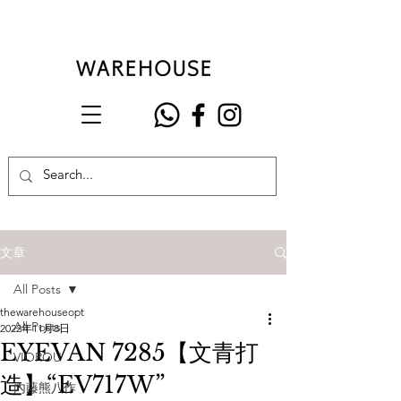
文章
All Posts
thewarehouseopt
All Posts
2022年11月8日
EYEVAN 7285【文青打
VIOROU
造】“EV717W”
內藤熊八作