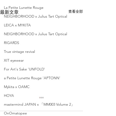
La Petite Lunette Rouge
查看全部
最新文章
NEIGHBORHOOD x Julius Tart Optical
LEICA x MYKITA
NEIGHBORHOOD x Julius Tart Optical
RIGARDS
True vintage revival
XIT eyewear
For Art's Sake 'UNFOLD'
a Petite Lunette Rouge 'APTONN'
Mykita x OAMC
HOYA
mastermind JAPAN x 「MM003 Volume 2」
OnOmatopee