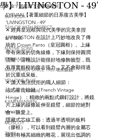
學】'LIVINGSTON - 49'
掌 金子眼鏡旗下賽璐珞系列
EYEVAN【著重細節的日系復古美學】
MATSUDA
'LIVINGSTON - 49'
TAYLOR WITH RESPECT
✕ 經典皇冠框與現代美學的完美拿捏
LIVINGSTON 在設計上巧妙地改良了傳
金子眼鏡
統的 Crown Panto（皇冠圓框）。上緣
NATIVE SONS
帶有俐落的切角線條，下緣則保持圓潤
EYEVAN7285
流暢，這種設計能很好地修飾臉型，既
有厚實粗框的復古張力，又不會顯得過
MASUNAGA SINCE 1905 增永眼鏡
於沉重或呆板。
YELLOWS PLUS
✕ 讓人無法抗拒的職人細節：
法式復古鉸鏈（French Vintage 
YUICHI TOYAMA
Hinge）：精緻的兩點式鉚釘設計，將鏡
KAMEMANNEN
片上緣的線條延伸至鏡臂，細節控絕對
MYKITA
會一眼愛上。
隱藏式芯線工藝：透過半透明的板料
MOSCOT
（膠框），可以看到鏡臂內層的金屬芯
ZEISS
線刻有極其細緻的雕花，展現出低調的