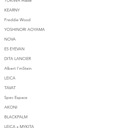
TOKIWA made
KEARNY
Freddie Wood
YOSHINORI AOYAMA
NOVA
E5 EYEVAN
DITA LANCIER
Albert I'mStein
LEICA
TAVAT
Spec Espace
AKONI
BLACKPALM
LEICA x MYKITA