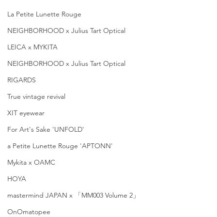
La Petite Lunette Rouge
NEIGHBORHOOD x Julius Tart Optical
LEICA x MYKITA
NEIGHBORHOOD x Julius Tart Optical
RIGARDS
True vintage revival
XIT eyewear
For Art's Sake 'UNFOLD'
a Petite Lunette Rouge 'APTONN'
Mykita x OAMC
HOYA
mastermind JAPAN x 「MM003 Volume 2」
OnOmatopee