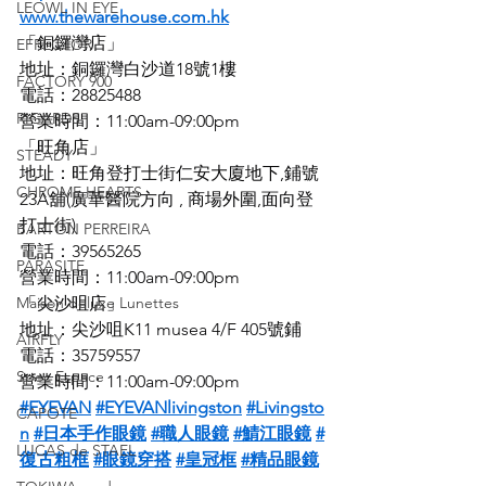
LEOWL IN EYE
www.thewarehouse.com.hk
「銅鑼灣店」
EFFECTOR
地址：銅鑼灣白沙道18號1樓
FACTORY 900
電話：28825488
RIGARDS
營業時間：11:00am-09:00pm
「旺角店」
STEADY
地址：旺角登打士街仁安大廈地下,鋪號
CHROME HEARTS
23A舖(廣華醫院方向 , 商場外圍,面向登
打士街)
BARTON PERREIRA
電話：39565265
PARASITE
營業時間：11:00am-09:00pm
Maison deluxe Lunettes
「尖沙咀店」
地址：尖沙咀K11 musea 4/F 405號鋪
AIRFLY
電話：35759557
Spec Espace
營業時間：11:00am-09:00pm
#EYEVAN
#EYEVANlivingston
#Livingsto
CAPOTE
n
#日本手作眼鏡
#職人眼鏡
#鯖江眼鏡
#
LUCAS de STAEL
復古粗框
#眼鏡穿搭
#皇冠框
#精品眼鏡