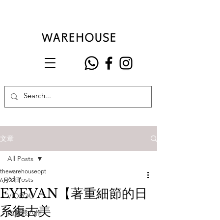
文章
All Posts
thewarehouseopt
All Posts
6月22日
EYEVAN【著重細節的日
VIOROU
系復古美
內藤熊八作