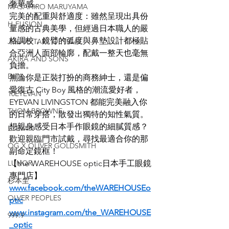
奢華感。
MASAHIRO MARUYAMA
完美的配重與舒適度：雖然呈現出具份
H-FUSION
量感的古典美學，但經過日本職人的嚴
格調校，鏡臂的弧度與鼻墊設計都極貼
JULIUS TART OPTICAL
合亞洲人面部輪廓，配戴一整天也毫無
AKIRA AND SONS
負擔。
DITA
無論你是正裝打扮的商務紳士，還是偏
愛復古 City Boy 風格的潮流愛好者，
10EYEVAN
EYEVAN LIVINGSTON 都能完美融入你
THOM BROWNE
的日常穿搭，散發出獨特的知性氣質。
想親身感受日本手作眼鏡的細膩質感？
EYEVAN
歡迎親臨門市試戴，尋找最適合你的那
OG X OLIVER GOLDSMITH
副命定鏡框！
LUNOR
【the WAREHOUSE optic日本手工眼鏡
專門店】
杉本圭
www.facebook.com/theWAREHOUSEo
OLVER PEOPLES
ptic
www.instagram.com/the_WAREHOUSE
999.9
_optic