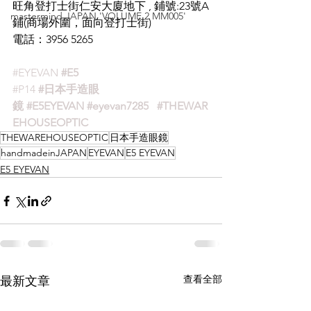
旺角登打士街仁安大廈地下 , 鋪號:23號A
mastermind JAPAN 'VOLUME 2 MM005'
鋪(商場外圍，面向登打士街)
電話：3956 5265
#EYEVAN
#E5
#P14
#日本手造眼
鏡
#E5EYEVAN
#eyevan7285
#THEWAR
EHOUSEOPTIC
THEWAREHOUSEOPTIC
日本手造眼鏡
handmadeinJAPAN
EYEVAN
E5 EYEVAN
E5 EYEVAN
查看全部
最新文章