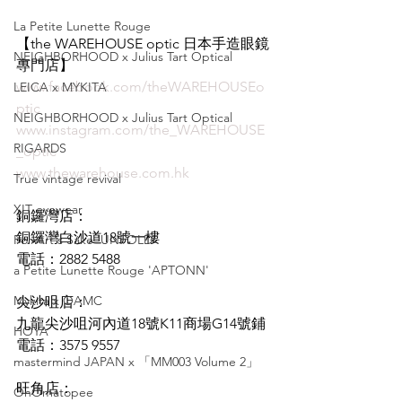
La Petite Lunette Rouge
【the WAREHOUSE optic 日本手造眼鏡
NEIGHBORHOOD x Julius Tart Optical
專門店】
www.facebook.com/theWAREHOUSEo
LEICA x MYKITA
ptic
NEIGHBORHOOD x Julius Tart Optical
www.instagram.com/the_WAREHOUSE
RIGARDS
_optic
www.thewarehouse.com.hk
True vintage revival
XIT eyewear
銅鑼灣店：
銅鑼灣白沙道18號一樓
For Art's Sake 'UNFOLD'
電話：2882 5488
a Petite Lunette Rouge 'APTONN'
Mykita x OAMC
尖沙咀店：
九龍尖沙咀河內道18號K11商場G14號鋪
HOYA
電話：3575 9557
mastermind JAPAN x 「MM003 Volume 2」
旺角店：
OnOmatopee