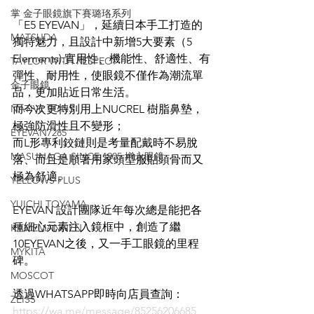
掌 金子眼鏡旗下賽璐珞系列
「E5 EYEVAN」，延續日本手工打造的
MATSUDA
獨特魅力，且設計中新增5大要素（5 
Elements):實用性、機能性、舒適性、有
TAYLOR WITH RESPECT
彈性、耐用性，使眼鏡不僅作為潮流單
金子眼鏡
品，更加貼近日常生活。
NATIVE SONS
而今次更特別用上NUCREL 樹脂鼻墊，
極強防滑性且不變形；
EYEVAN7285
而L形專利鉸鏈則是考量配戴時不易脫
MASUNAGA SINCE 1905 增永眼鏡
落、而且是順著用家頭型服貼頭骨而又
極為舒適。
YELLOWS PLUS
YUICHI TOYAMA
EYEVAN 設計團隊近年每次總是能把各
種細心元素注入鏡框中，創造了繼
KAMEMANNEN
10EYEVAN之後，又一手工眼鏡的里程
MYKITA
碑。
MOSCOT
透過WHATSAPP即時向店員查詢：
ZEISS
https://wa.me/message/85256206685