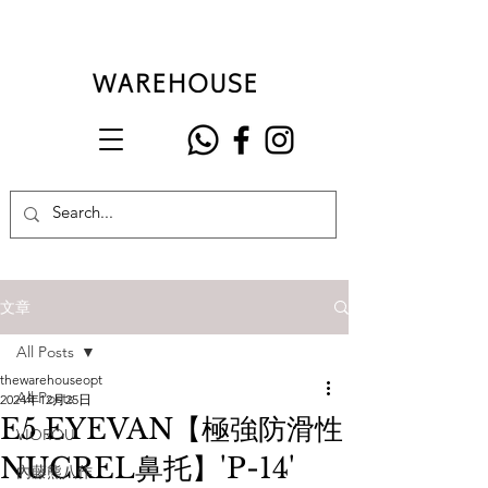
文章
All Posts
thewarehouseopt
All Posts
2024年12月25日
E5 EYEVAN【極強防滑性
VIOROU
NUCREL鼻托】'P-14'
內藤熊八作