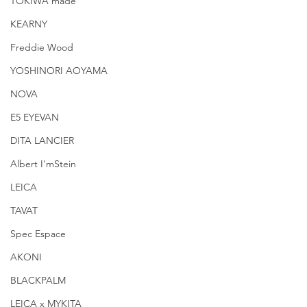
TOKIWA made
KEARNY
Freddie Wood
YOSHINORI AOYAMA
NOVA
E5 EYEVAN
DITA LANCIER
Albert I'mStein
LEICA
TAVAT
Spec Espace
AKONI
BLACKPALM
LEICA x MYKITA