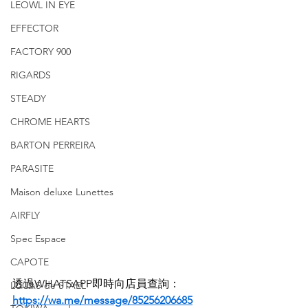
LEOWL IN EYE
EFFECTOR
FACTORY 900
RIGARDS
STEADY
CHROME HEARTS
BARTON PERREIRA
PARASITE
Maison deluxe Lunettes
AIRFLY
Spec Espace
CAPOTE
透過WHATSAPP即時向店員查詢：
LUCAS de STAEL
https://wa.me/message/85256206685