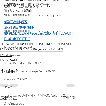
鋪(商場外圍，面向登打士街)
La Petite Lunette Rouge
電話：3956 5265
NEIGHBORHOOD x Julius Tart Optical
#EYEVAN
#E5
LEICA x MYKITA
#P21
#日本手造眼
NEIGHBORHOOD x Julius Tart Optical
鏡
#E5EYEVAN
#eyevan7285
#THEWAR
EHOUSEOPTIC
RIGARDS
THEWAREHOUSEOPTIC
HANDMADEINJAPAN
True vintage revival
EYEVAN
EYEVAN7285
10eyevan
E5 EYEVAN
EYEVAN
XIT eyewear
E5 EYEVAN
For Art's Sake 'UNFOLD'
a Petite Lunette Rouge 'APTONN'
Mykita x OAMC
HOYA
mastermind JAPAN x 「MM003 Volume 2」
查看全部
最新文章
OnOmatopee