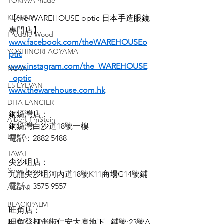
TOKIWA made
KEARNY
【the WAREHOUSE optic 日本手造眼鏡
專門店】
Freddie Wood
www.facebook.com/theWAREHOUSEo
YOSHINORI AOYAMA
ptic
www.instagram.com/the_WAREHOUSE
NOVA
_optic
E5 EYEVAN
www.thewarehouse.com.hk
DITA LANCIER
銅鑼灣店：
Albert I'mStein
銅鑼灣白沙道18號一樓
LEICA
電話：2882 5488
TAVAT
尖沙咀店：
Spec Espace
九龍尖沙咀河內道18號K11商場G14號鋪
電話：3575 9557
AKONI
BLACKPALM
旺角店：
LEICA x MYKITA
旺角登打士街仁安大廈地下 , 鋪號:23號A