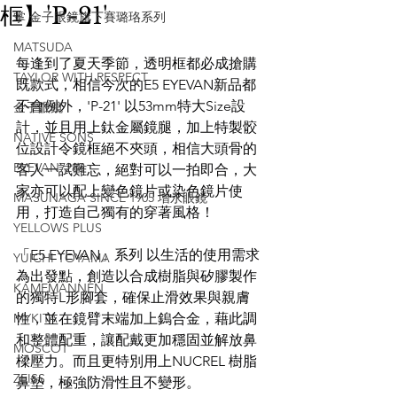
框】'P-21'
掌 金子眼鏡旗下賽璐珞系列
MATSUDA
每逢到了夏天季節，透明框都必成搶購
TAYLOR WITH RESPECT
既款式，相信今次的E5 EYEVAN新品都
不會例外，'P-21' 以53mm特大Size設
金子眼鏡
計，並且用上鈦金屬鏡腿，加上特製骹
NATIVE SONS
位設計令鏡框絕不夾頭，相信大頭骨的
EYEVAN7285
客人一試難忘，絕對可以一拍即合，大
家亦可以配上變色鏡片或染色鏡片使
MASUNAGA SINCE 1905 增永眼鏡
用，打造自己獨有的穿著風格！
YELLOWS PLUS
「E5 EYEVAN」系列 以生活的使用需求
YUICHI TOYAMA
為出發點，創造以合成樹脂與矽膠製作
KAMEMANNEN
的獨特L形腳套，確保止滑效果與親膚
MYKITA
性，並在鏡臂末端加上鎢合金，藉此調
和整體配重，讓配戴更加穩固並解放鼻
MOSCOT
樑壓力。而且更特別用上NUCREL 樹脂
ZEISS
鼻墊，極強防滑性且不變形。