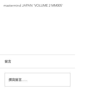
mastermind JAPAN 'VOLUME 2 MM005'
留言
撰寫留言......
DITA LANCIER【新世代飛行員
款式｜注重耐用性和舒適度系