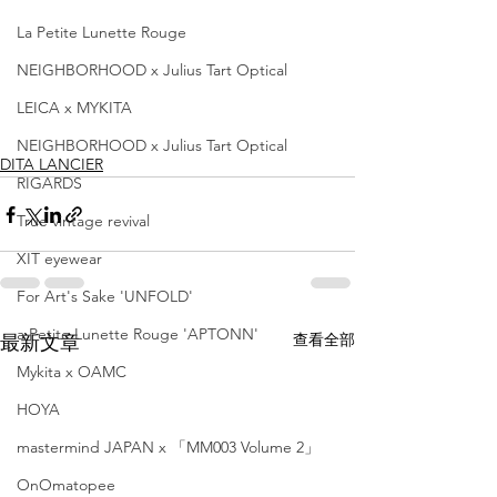
La Petite Lunette Rouge
NEIGHBORHOOD x Julius Tart Optical
LEICA x MYKITA
NEIGHBORHOOD x Julius Tart Optical
DITA LANCIER
RIGARDS
True vintage revival
XIT eyewear
For Art's Sake 'UNFOLD'
a Petite Lunette Rouge 'APTONN'
查看全部
最新文章
Mykita x OAMC
HOYA
mastermind JAPAN x 「MM003 Volume 2」
OnOmatopee