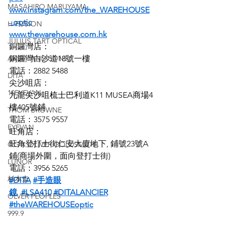
MASAHIRO MARUYAMA
www.instagram.com/the_WAREHOUSE
_optic
H-FUSION
www.thewarehouse.com.hk
JULIUS TART OPTICAL
銅鑼灣店：
AKIRA AND SONS
銅鑼灣白沙道18號一樓
電話：2882 5488
DITA
尖沙咀店：
10EYEVAN
九龍尖沙咀梳士巴利道K11 MUSEA商場4
樓405號鋪
THOM BROWNE
電話：3575 9557
EYEVAN
旺角店：
旺角登打士街仁安大廈地下, 鋪號23號A
OG X OLIVER GOLDSMITH
鋪(商場外圍，面向登打士街)
LUNOR
電話：3956 5265
杉本圭
#DITA
#手造眼
鏡
#LSA410
#DITALANCIER
OLVER PEOPLES
#theWAREHOUSEoptic
999.9