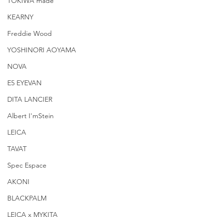
TOKIWA made
KEARNY
Freddie Wood
YOSHINORI AOYAMA
NOVA
E5 EYEVAN
DITA LANCIER
Albert I'mStein
LEICA
TAVAT
Spec Espace
AKONI
BLACKPALM
LEICA x MYKITA