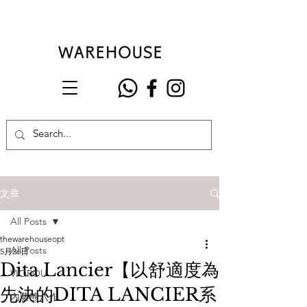
文章
All Posts
thewarehouseopt
All Posts
5月26日
Dita Lancier【以舒適度為
VIOROU
先決的DITA LANCIER系
內藤熊八作