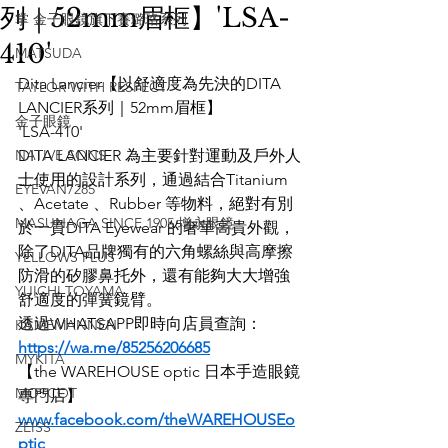
列｜52mm眉框】'LSA-
掌 金子眼鏡旗下賽璐珞系列
410'
MATSUDA
Dita Lancier【以舒適度為先決的DITA 
TAYLOR WITH RESPECT
LANCIER系列｜52mm眉框】
金子眼鏡
'LSA-410'
NATIVE SONS
DITA LANCIER 為主要針對運動及戶外人
士使用的設計系列，通過結合Titanium 
EYEVAN7285
、Acetate 、Rubber 等物料，絕對有別
MASUNAGA SINCE 1905 增永眼鏡
於一貫DITA Eyewear 的奢華高貴外觀，
除了DITA品牌獨有的六角螺絲與高摩擦
YELLOWS PLUS
防滑的矽膠鼻托外，還有能夠大大增強
YUICHI TOYAMA
舒適度的彈簧鏡臂。
透過WHATSAPP即時向店員查詢：
KAMEMANNEN
https://wa.me/85256206685
MYKITA
【the WAREHOUSE optic 日本手造眼鏡
MOSCOT
專門店】
www.facebook.com/theWAREHOUSEo
ZEISS
ptic