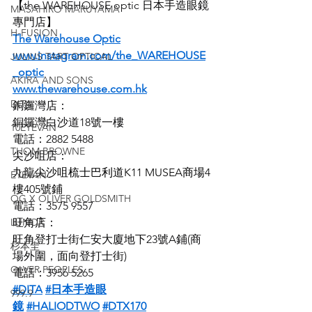
【the WAREHOUSE optic 日本手造眼鏡
MASAHIRO MARUYAMA
專門店】
H-FUSION
The Warehouse Optic
www.instagram.com/the_WAREHOUSE
JULIUS TART OPTICAL
_optic
AKIRA AND SONS
www.thewarehouse.com.hk
DITA
銅鑼灣店：
銅鑼灣白沙道18號一樓
10EYEVAN
電話：2882 5488
THOM BROWNE
尖沙咀店：
九龍尖沙咀梳士巴利道K11 MUSEA商場4
EYEVAN
樓405號鋪
OG X OLIVER GOLDSMITH
電話：3575 9557
LUNOR
旺角店：
旺角登打士街仁安大廈地下23號A鋪(商
杉本圭
場外圍，面向登打士街)
OLVER PEOPLES
電話：3956 5265
#DITA
#日本手造眼
999.9
鏡
#HALIODTWO
#DTX170