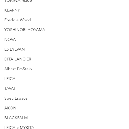
TOKIWA made
KEARNY
Freddie Wood
YOSHINORI AOYAMA
NOVA
E5 EYEVAN
DITA LANCIER
Albert I'mStein
LEICA
TAVAT
Spec Espace
AKONI
BLACKPALM
LEICA x MYKITA