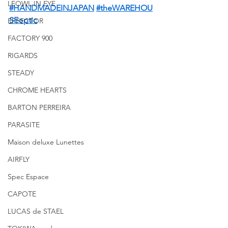
LEOWL IN EYE
#HANDMADEINJAPAN
#theWAREHOU
SEoptic
EFFECTOR
FACTORY 900
RIGARDS
STEADY
CHROME HEARTS
BARTON PERREIRA
PARASITE
Maison deluxe Lunettes
AIRFLY
Spec Espace
CAPOTE
LUCAS de STAEL