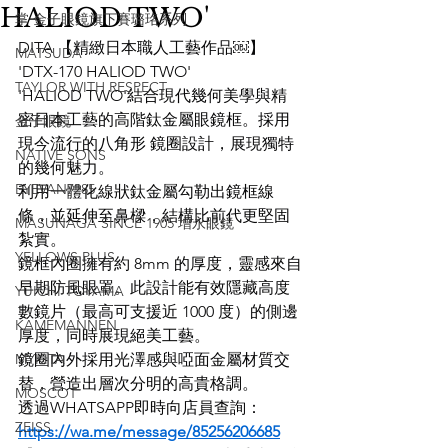
HALIOD TWO'
掌 金子眼鏡旗下賽璐珞系列
DITA 【精緻日本職人工藝作品￼】
MATSUDA
'DTX-170 HALIOD TWO'
TAYLOR WITH RESPECT
'HALIOD TWO'結合現代幾何美學與精
密日本工藝的高階鈦金屬眼鏡框。採用
金子眼鏡
現今流行的八角形 鏡圈設計，展現獨特
NATIVE SONS
的幾何魅力。
EYEVAN7285
利用一體化線狀鈦金屬勾勒出鏡框線
條，並延伸至鼻樑，結構比前代更堅固
MASUNAGA SINCE 1905 增永眼鏡
紮實。
YELLOWS PLUS
鏡框內圈擁有約 8mm 的厚度，靈感來自
早期防風眼罩。此設計能有效隱藏高度
YUICHI TOYAMA
數鏡片（最高可支援近 1000 度）的側邊
KAMEMANNEN
厚度，同時展現絕美工藝。
MYKITA
鏡圈內外採用光澤感與啞面金屬材質交
替，營造出層次分明的高貴格調。
MOSCOT
透過WHATSAPP即時向店員查詢：
ZEISS
https://wa.me/message/85256206685