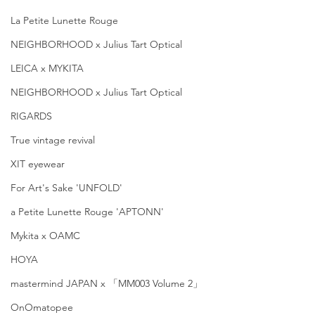
La Petite Lunette Rouge
NEIGHBORHOOD x Julius Tart Optical
LEICA x MYKITA
NEIGHBORHOOD x Julius Tart Optical
RIGARDS
True vintage revival
XIT eyewear
For Art's Sake 'UNFOLD'
a Petite Lunette Rouge 'APTONN'
Mykita x OAMC
HOYA
mastermind JAPAN x 「MM003 Volume 2」
OnOmatopee