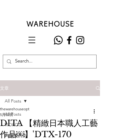
文章
All Posts
thewarehouseopt
All Posts
5月22日
DITA 【精緻日本職人工藝
VIOROU
作品￼】'DTX-170
內藤熊八作