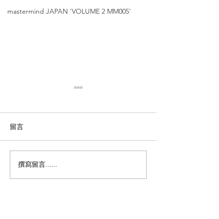
mastermind JAPAN 'VOLUME 2 MM005'
留言
撰寫留言......
DITA【極致工藝，超越經
DITA【54m
典的線條美學｜DITA —
頓方框｜日本職
TRILINE 矚目登
製造】'DRX-20
SEQUOIA'
場】'DTX-195 Triline'