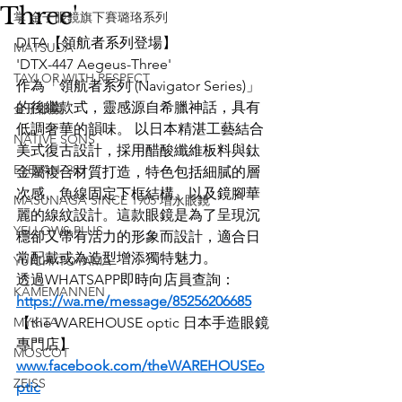
Three'
掌 金子眼鏡旗下賽璐珞系列
DITA【領航者系列登場】
MATSUDA
'DTX-447 Aegeus-Three'
TAYLOR WITH RESPECT
作為「領航者系列 (Navigator Series)」
的後繼款式，靈感源自希臘神話，具有
金子眼鏡
低調奢華的韻味。 以日本精湛工藝結合
NATIVE SONS
美式復古設計，採用醋酸纖維板料與鈦
EYEVAN7285
金屬複合材質打造，特色包括細膩的層
次感、魚線固定下框結構、以及鏡腳華
MASUNAGA SINCE 1905 增永眼鏡
麗的線紋設計。這款眼鏡是為了呈現沉
YELLOWS PLUS
穩卻又帶有活力的形象而設計，適合日
常配戴或為造型增添獨特魅力。
YUICHI TOYAMA
透過WHATSAPP即時向店員查詢：
KAMEMANNEN
https://wa.me/message/85256206685
MYKITA
【the WAREHOUSE optic 日本手造眼鏡
專門店】
MOSCOT
www.facebook.com/theWAREHOUSEo
ZEISS
ptic