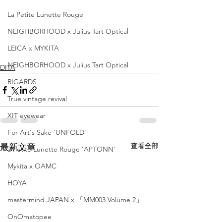
La Petite Lunette Rouge
NEIGHBORHOOD x Julius Tart Optical
LEICA x MYKITA
NEIGHBORHOOD x Julius Tart Optical
DITA
RIGARDS
True vintage revival
XIT eyewear
For Art's Sake 'UNFOLD'
查看全部
最新文章
a Petite Lunette Rouge 'APTONN'
Mykita x OAMC
HOYA
mastermind JAPAN x 「MM003 Volume 2」
OnOmatopee