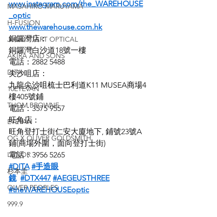
www.instagram.com/the_WAREHOUSE
MASAHIRO MARUYAMA
_optic
H-FUSION
www.thewarehouse.com.hk
銅鑼灣店：
JULIUS TART OPTICAL
銅鑼灣白沙道18號一樓
AKIRA AND SONS
電話：2882 5488
DITA
尖沙咀店：
九龍尖沙咀梳士巴利道K11 MUSEA商場4
10EYEVAN
樓405號鋪
THOM BROWNE
電話：3575 9557
旺角店：
EYEVAN
旺角登打士街仁安大廈地下, 鋪號23號A
OG X OLIVER GOLDSMITH
鋪(商場外圍，面向登打士街)
LUNOR
電話：3956 5265
#DITA
#手造眼
杉本圭
鏡
#DTX447
#AEGEUSTHREE
OLVER PEOPLES
#theWAREHOUSEoptic
999.9