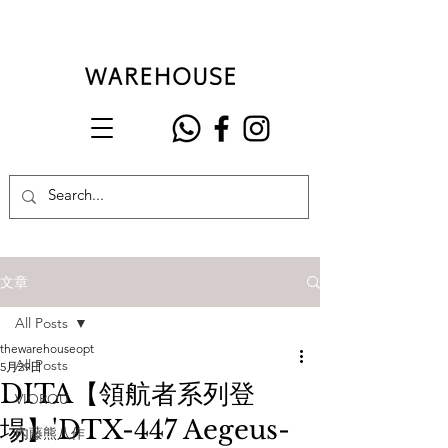
文章
All Posts
thewarehouseopt
All Posts
5月29日
DITA【領航者系列登
VIOROU
場】'DTX-447 Aegeus-
內藤熊八作