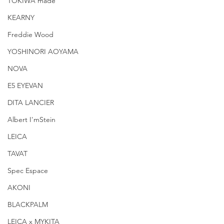
TOKIWA made
KEARNY
Freddie Wood
YOSHINORI AOYAMA
NOVA
E5 EYEVAN
DITA LANCIER
Albert I'mStein
LEICA
TAVAT
Spec Espace
AKONI
BLACKPALM
LEICA x MYKITA