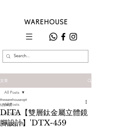
文章
All Posts
thewarehouseopt
All Posts
5月28日
DITA【雙層鈦金屬立體鏡
VIOROU
腳設計】'DTX-459
內藤熊八作