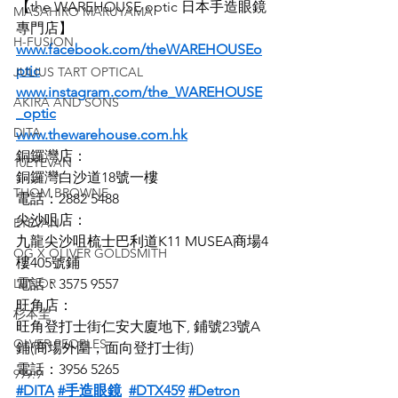
【the WAREHOUSE optic 日本手造眼鏡
MASAHIRO MARUYAMA
專門店】
H-FUSION
www.facebook.com/theWAREHOUSEo
ptic
JULIUS TART OPTICAL
www.instagram.com/the_WAREHOUSE
AKIRA AND SONS
_optic
DITA
www.thewarehouse.com.hk
銅鑼灣店：
10EYEVAN
銅鑼灣白沙道18號一樓
THOM BROWNE
電話：2882 5488
尖沙咀店：
EYEVAN
九龍尖沙咀梳士巴利道K11 MUSEA商場4
OG X OLIVER GOLDSMITH
樓405號鋪
LUNOR
電話：3575 9557
旺角店：
杉本圭
旺角登打士街仁安大廈地下, 鋪號23號A
OLVER PEOPLES
鋪(商場外圍，面向登打士街)
電話：3956 5265
999.9
#DITA
#手造眼鏡
#DTX459
#Detron