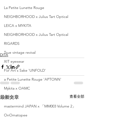
La Petite Lunette Rouge
NEIGHBORHOOD x Julius Tart Optical
LEICA x MYKITA
NEIGHBORHOOD x Julius Tart Optical
RIGARDS
True vintage revival
DITA
XIT eyewear
For Art's Sake 'UNFOLD'
a Petite Lunette Rouge 'APTONN'
Mykita x OAMC
查看全部
最新文章
HOYA
mastermind JAPAN x 「MM003 Volume 2」
OnOmatopee