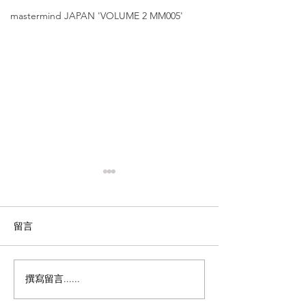
mastermind JAPAN 'VOLUME 2 MM005'
留言
撰寫留言......
DITA【極致工藝，超越經
DITA【領航者
典的線條美學｜DITA —
場】'DTX-447 A