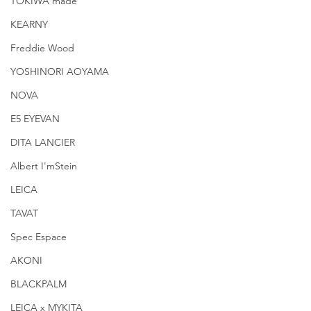
TOKIWA made
KEARNY
Freddie Wood
YOSHINORI AOYAMA
NOVA
E5 EYEVAN
DITA LANCIER
Albert I'mStein
LEICA
TAVAT
Spec Espace
AKONI
BLACKPALM
LEICA x MYKITA