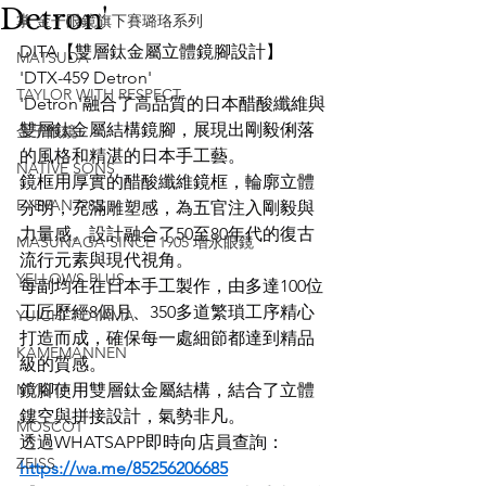
Detron'
掌 金子眼鏡旗下賽璐珞系列
DITA【雙層鈦金屬立體鏡腳設計】
MATSUDA
'DTX-459 Detron'
TAYLOR WITH RESPECT
'Detron'融合了高品質的日本醋酸纖維與
雙層鈦金屬結構鏡腳，展現出剛毅俐落
金子眼鏡
的風格和精湛的日本手工藝。
NATIVE SONS
鏡框用厚實的醋酸纖維鏡框，輪廓立體
EYEVAN7285
分明，充滿雕塑感，為五官注入剛毅與
力量感。設計融合了50至80年代的復古
MASUNAGA SINCE 1905 增永眼鏡
流行元素與現代視角。
YELLOWS PLUS
每副均在在日本手工製作，由多達100位
工匠歷經8個月、350多道繁瑣工序精心
YUICHI TOYAMA
打造而成，確保每一處細節都達到精品
KAMEMANNEN
級的質感。
MYKITA
鏡腳使用雙層鈦金屬結構，結合了立體
鏤空與拼接設計，氣勢非凡。
MOSCOT
透過WHATSAPP即時向店員查詢：
ZEISS
https://wa.me/85256206685