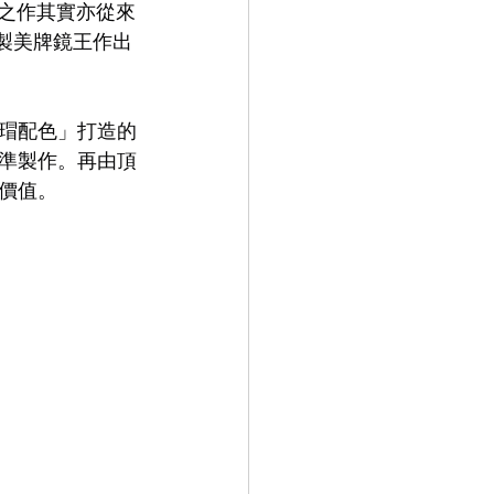
色之作其實亦從來
這日製美牌鏡王作出
9.9
LEOWL IN EYE
瑁配色」打造的
準製作。再由頂
價值。