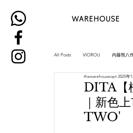
All Posts
VIOROU
內藤熊八
thewarehouseopt
2025年
金子眼鏡
NATIVE SONS
DITA
｜新色上市
YUICHI TOYAMA
KAMEMA
TWO'
H-FUSION
JULIUS TART OP