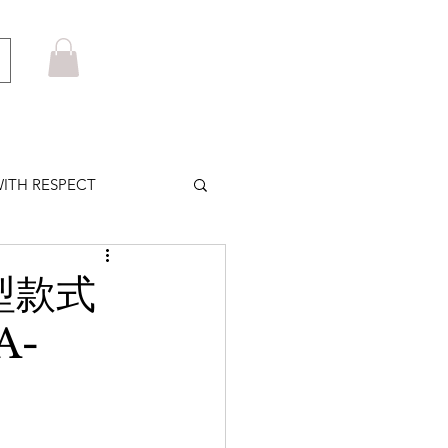
ITH RESPECT
LOWS PLUS
型款式
A-
MARUYAMA
HOM BROWNE