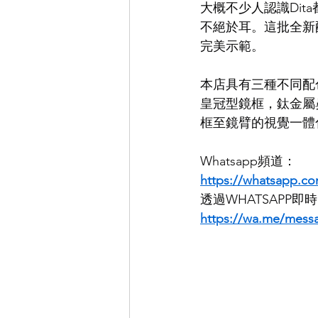
大概不少人認識Dit
不絕於耳。這批全新配色
EYEVAN
OG X OLIVER GO
完美示範。 
本店具有三種不同配
EFFECTOR
皇冠型鏡框，鈦金屬
框至鏡臂的視覺一體
Whatsapp頻道：
https://whatsapp.
透過WHATSAPP
https://wa.me/mess