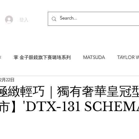
登入
作
掌 金子眼鏡旗下賽璐珞系列
MATSUDA
TAYLOR W
12月22日
EYEVAN7285
MASUNAGA SINCE 1905 增永眼鏡
YEL
【極緻輕巧｜獨有奢華皇冠
】'DTX-131 SCHEM
NNEN
MYKITA
MOSCOT
ZEISS
MASAHIRO 
TICAL
AKIRA AND SONS
DITA
10EYEVAN
T