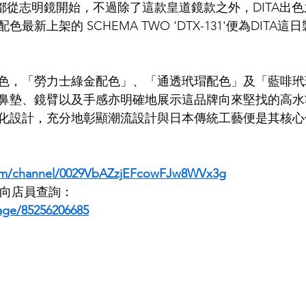
a都從志明鏡開始，不過除了這款皇道鏡款之外，DITA出
最新上架的 SCHEMA TWO 'DTX-131'便為DITA
LDSMITH
LUNOR
杉本圭
OLVER PEOPLES
99
色，「勞力士綠金配色」、「通透玳瑁配色」及「藍啡玳
鼻墊、鏡臂以及手感亦明確地展示這品牌向來堅找的高水
化設計，充分地彰顯潮流設計與日本傳統工藝便是其核心
com/channel/0029VbAZzjEFcowFJw8WVx3g
即時向店員查詢：
age/85256206685