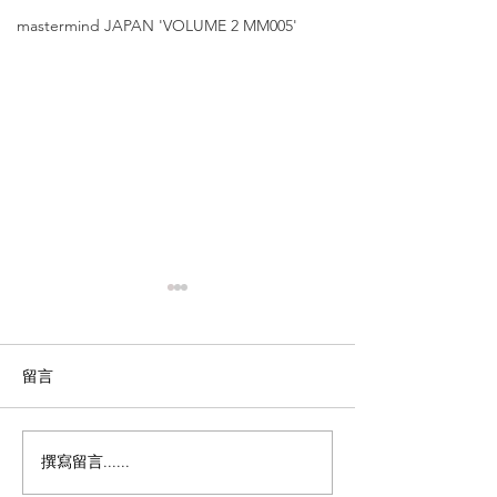
mastermind JAPAN 'VOLUME 2 MM005'
留言
撰寫留言......
DITA【極致工藝，超越經
DITA【領航者
典的線條美學｜DITA —
場】'DTX-447 A