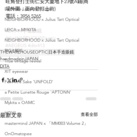
旺角登打士街仁安大廈地下23號A鋪(商
場外圍，面向登打士街)
La Petite Lunette Rouge
電話：3956 5265
NEIGHBORHOOD x Julius Tart Optical
LEICA x MYKITA
#DITA
#手造眼鏡
#theWAREHOUSEoptic
NEIGHBORHOOD x Julius Tart Optical
#AEGEUS
#dtx413
RIGARDS
THEWAREHOUSEOPTIC
日本手造眼鏡
handmadeinJAPAN
True vintage revival
DITA
XIT eyewear
For Art's Sake 'UNFOLD'
a Petite Lunette Rouge 'APTONN'
Mykita x OAMC
HOYA
查看全部
最新文章
mastermind JAPAN x 「MM003 Volume 2」
OnOmatopee