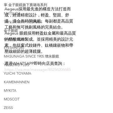
掌 金子眼鏡旗下賽璐珞系列
Aegeus採用最先進的構造方法打造而
MATSUDA
成，經過精密設計，輕盈、堅固、舒
適，適合長時間佩戴。每副都是高品質
TAYLOR WITH RESPECT
工藝和無可挑剔風格的完美結合。 
金子眼鏡
Aegeus 眼鏡採用輕盈鈦金屬和最高品質
NATIVE SONS
的醋酸纖維製成。並採用精美的設計元
素，包括窗式鉸鏈件、鈦橋鑲嵌物和帶
EYEVAN7285
壓線細節的超薄鏡腿。
MASUNAGA SINCE 1905 增永眼鏡
透過WHATSAPP即時向店員查詢：
YELLOWS PLUS
https://wa.me/message/85256206685
YUICHI TOYAMA
KAMEMANNEN
MYKITA
MOSCOT
ZEISS