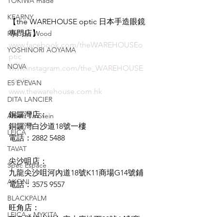
TOKIWA made
KEARNY
【the WAREHOUSE optic 日本手造眼鏡
專門店】
Freddie Wood
www.facebook.com/theWAREHOUSEo
YOSHINORI AOYAMA
ptic
NOVA
www.instagram.com/the_WAREHOUSE
_optic
E5 EYEVAN
www.thewarehouse.com.hk
DITA LANCIER
銅鑼灣店：
Albert I'mStein
銅鑼灣白沙道18號一樓
LEICA
電話：2882 5488
TAVAT
尖沙咀店：
Spec Espace
九龍尖沙咀河內道18號K11商場G14號鋪
AKONI
電話：3575 9557
BLACKPALM
旺角店：
LEICA x MYKITA