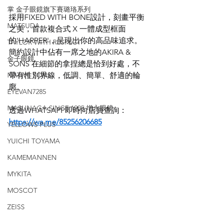
掌 金子眼鏡旗下賽璐珞系列
採用FIXED WITH BONE設計，刻畫平衡
MATSUDA
之美，首款複合式 X 一體成型框面
的'HARPER'，呈現出你的高品味追求。
TAYLOR WITH RESPECT
簡約設計中佔有一席之地的AKIRA & 
金子眼鏡
SONS 在細節的拿捏總是恰到好處，不
NATIVE SONS
帶有性別界線，低調、簡單、舒適的輪
廓。
EYEVAN7285
MASUNAGA SINCE 1905 增永眼鏡
透過WHATSAPP即時向店員查詢：
https://wa.me/85256206685
YELLOWS PLUS
YUICHI TOYAMA
KAMEMANNEN
MYKITA
MOSCOT
ZEISS