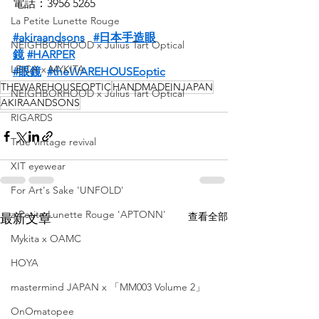
電話：3956 5265
La Petite Lunette Rouge
#akiraandsons
#日本手造眼
NEIGHBORHOOD x Julius Tart Optical
鏡
#HARPER
LEICA x MYKITA
#眼鏡
#theWAREHOUSEoptic
THEWAREHOUSEOPTIC
HANDMADEINJAPAN
NEIGHBORHOOD x Julius Tart Optical
AKIRAANDSONS
RIGARDS
True vintage revival
XIT eyewear
For Art's Sake 'UNFOLD'
a Petite Lunette Rouge 'APTONN'
查看全部
最新文章
Mykita x OAMC
HOYA
mastermind JAPAN x 「MM003 Volume 2」
OnOmatopee