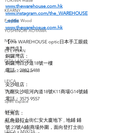
TOKIWA made
www.thewarehouse.com.hk
KEARNY
www.instagram.com/the_WAREHOUSE
_optic
Freddie Wood
www.thewarehosue.com.hk
YOSHINORI AOYAMA
NOVA
【the WAREHOUSE optic日本手工眼鏡
專門店】
E5 EYEVAN
銅鑼灣店：
DITA LANCIER
銅鑼灣白沙道18號一樓
電話：2882 5488
Albert I'mStein
LEICA
尖沙咀店：
TAVAT
九龍尖沙咀河內道18號K11商場G14號鋪
電話：3575 9557
Spec Espace
AKONI
旺角店：
旺角登打士街仁安大廈地下 , 地鋪 鋪
BLACKPALM
號:23號A鋪(商場外圍，面向登打士街)
LEICA x MYKITA