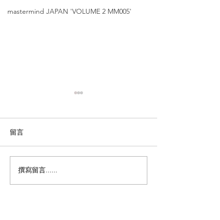
mastermind JAPAN 'VOLUME 2 MM005'
留言
撰寫留言......
Matsuda【日本職人手藝
金子眼鏡【53
的極致演繹｜銅鑼灣及尖
骨客人適用 ｜
沙咀店限定｜限量單
長至155mm】'K
品】'M-2064 V2'