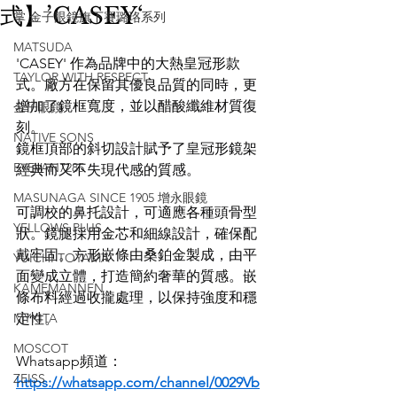
式】’CASEY‘
掌 金子眼鏡旗下賽璐珞系列
MATSUDA
'CASEY' 作為品牌中的大熱皇冠形款
TAYLOR WITH RESPECT
式。廠方在保留其優良品質的同時，更
增加了鏡框寬度，並以醋酸纖維材質復
金子眼鏡
刻。
NATIVE SONS
鏡框頂部的斜切設計賦予了皇冠形鏡架
EYEVAN7285
經典而又不失現代感的質感。
MASUNAGA SINCE 1905 增永眼鏡
可調校的鼻托設計，可適應各種頭骨型
YELLOWS PLUS
狀。鏡腿採用金芯和細線設計，確保配
戴牢固。方形嵌條由桑鉑金製成，由平
YUICHI TOYAMA
面變成立體，打造簡約奢華的質感。嵌
KAMEMANNEN
條布料經過收攏處理，以保持強度和穩
MYKITA
定性。
MOSCOT
Whatsapp頻道：
ZEISS
https://whatsapp.com/channel/0029Vb