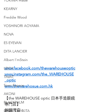
TOKIWA made
KEARNY
Freddie Wood
YOSHINORI AOYAMA
NOVA
E5 EYEVAN
DITA LANCIER
Albert I'mStein
www.facebook.com/thewarehouseoptic
LEICA
www.instagram.com/the_WAREHOUSE
TAVAT
_optic
Spec Espace
www.thewarehosue.com.hk
AKONI
【the WAREHOUSE optic 日本手造眼鏡
BLACKPALM
專門店】
銅鑼灣店：
LEICA x MYKITA