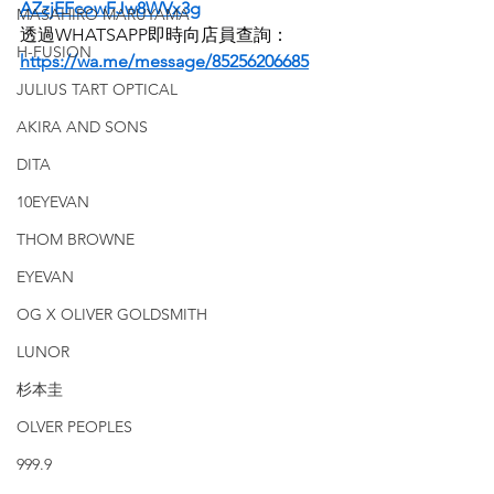
AZzjEFcowFJw8WVx3g
MASAHIRO MARUYAMA
透過WHATSAPP即時向店員查詢：
H-FUSION
https://wa.me/message/85256206685
JULIUS TART OPTICAL
AKIRA AND SONS
DITA
10EYEVAN
THOM BROWNE
EYEVAN
OG X OLIVER GOLDSMITH
LUNOR
杉本圭
OLVER PEOPLES
999.9