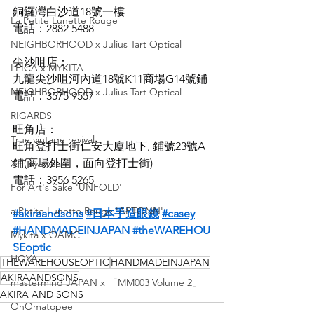
銅鑼灣白沙道18號一樓
La Petite Lunette Rouge
電話：2882 5488
NEIGHBORHOOD x Julius Tart Optical
尖沙咀店：
LEICA x MYKITA
九龍尖沙咀河內道18號K11商場G14號鋪
NEIGHBORHOOD x Julius Tart Optical
電話：3575 9557
RIGARDS
旺角店：
True vintage revival
旺角登打士街仁安大廈地下, 鋪號23號A
鋪(商場外圍，面向登打士街)
XIT eyewear
電話：3956 5265
For Art's Sake 'UNFOLD'
a Petite Lunette Rouge 'APTONN'
#akiraandsons
#日本手造眼鏡
#casey
#HANDMADEINJAPAN
#theWAREHOU
Mykita x OAMC
SEoptic
HOYA
THEWAREHOUSEOPTIC
HANDMADEINJAPAN
AKIRAANDSONS
mastermind JAPAN x 「MM003 Volume 2」
AKIRA AND SONS
OnOmatopee