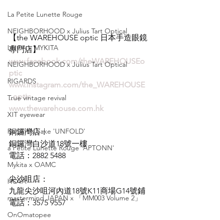
La Petite Lunette Rouge
NEIGHBORHOOD x Julius Tart Optical
【the WAREHOUSE optic 日本手造眼鏡
LEICA x MYKITA
專門店】
www.facebook.com/theWAREHOUSEo
NEIGHBORHOOD x Julius Tart Optical
ptic
RIGARDS
www.instagram.com/the_WAREHOUSE
_optic
True vintage revival
www.thewarehouse.com.hk
XIT eyewear
For Art's Sake 'UNFOLD'
銅鑼灣店：
銅鑼灣白沙道18號一樓
a Petite Lunette Rouge 'APTONN'
電話：2882 5488
Mykita x OAMC
尖沙咀店：
HOYA
九龍尖沙咀河內道18號K11商場G14號鋪
mastermind JAPAN x 「MM003 Volume 2」
電話：3575 9557
OnOmatopee