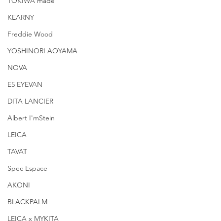
TOKIWA made
KEARNY
Freddie Wood
YOSHINORI AOYAMA
NOVA
E5 EYEVAN
DITA LANCIER
Albert I'mStein
LEICA
TAVAT
Spec Espace
AKONI
BLACKPALM
LEICA x MYKITA