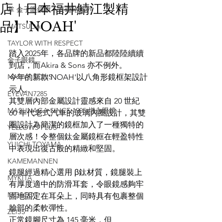
店｜日本福井鯖江製精
掌 金子眼鏡旗下賽璐珞系列
品】'NOAH'
MATSUDA
TAYLOR WITH RESPECT
踏入2025年，各品牌的新品都陸陸續續
金子眼鏡
到店，而Akira & Sons 亦不例外。
NATIVE SONS
今年的新款'NOAH'以八角形鏡框架設計
示人。
EYEVAN7285
其雙層內部金屬設計靈感來自 20 世紀 
MASUNAGA SINCE 1905 增永眼鏡
60 年代老式汽車的玻璃內圈設計，其雙
圈設計為簡潔的鏡框加入了一種獨特的
YELLOWS PLUS
層次感！令整個鈦金屬鏡框在輕盈特性
YUICHI TOYAMA
中表現出復古般的精緻和堅固。
KAMEMANNEN
鏡腿經過精心選用 β鈦材質，鏡腿裝上
MYKITA
有厚度適中的防滑耳套，令眼鏡感夠牢
MOSCOT
固地固定在耳朵上，同時具有包裹整個
臉部的柔軟彈性。
ZEISS
正常鏡腳尺寸為 145 毫米，但 