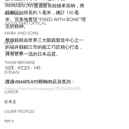
MASAHIRO MARUYAMA
AKIRA&SONS透過延長鉸鏈來容納，將
鏡腳設計得長約 5 毫米，總計 150 毫
H-FUSION
米。完美地實現“FIXED WITH BONE”理
JULIUS TART OPTICAL
念的精神。
AKIRA AND SONS
整個鏡框由世界三大眼鏡製造中心之一
DITA
的福井縣鯖江市的能工巧匠精心打造，
10EYEVAN
具有世界一流的日本品質。
THOM BROWNE
SIZE : 47□23 - 145
EYEVAN
透過WHATSAPP即時向店員查詢：
OG X OLIVER GOLDSMITH
https://wa.me/message/85256206685
LUNOR
杉本圭
OLVER PEOPLES
999.9