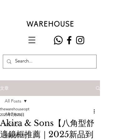
文章
All Posts
thewarehouseopt
All Posts
2025年2月25日
Akira & Sons【八角型舒
VIOROU
適鏡框推薦｜2025新品到
內藤熊八作