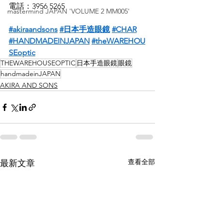
電話：3956 5265
mastermind JAPAN 'VOLUME 2 MM005'
#akiraandsons
#日本手造眼鏡
#CHAR
#HANDMADEINJAPAN
#theWAREHOU
SEoptic
THEWAREHOUSEOPTIC
日本手造眼鏡
眼鏡
handmadeinJAPAN
AKIRA AND SONS
查看全部
最新文章