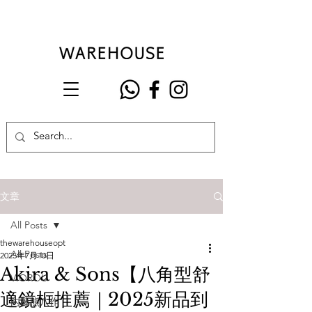
文章
All Posts
thewarehouseopt
All Posts
2025年7月10日
Akira & Sons【八角型舒
VIOROU
適鏡框推薦｜2025新品到
內藤熊八作