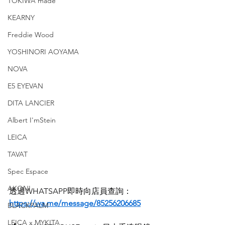
TOKIWA made
KEARNY
Freddie Wood
YOSHINORI AOYAMA
NOVA
E5 EYEVAN
DITA LANCIER
Albert I'mStein
LEICA
TAVAT
Spec Espace
AKONI
透過WHATSAPP即時向店員查詢：
https://wa.me/message/85256206685
BLACKPALM
LEICA x MYKITA