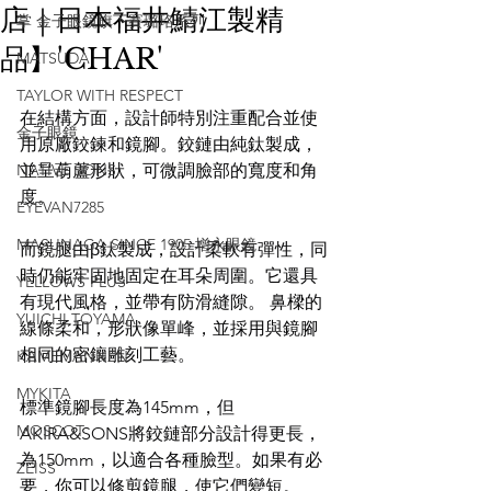
店｜日本福井鯖江製精
掌 金子眼鏡旗下賽璐珞系列
品】'CHAR'
MATSUDA
TAYLOR WITH RESPECT
在結構方面，設計師特別注重配合並使
金子眼鏡
用原廠鉸鍊和鏡腳。鉸鏈由純鈦製成，
NATIVE SONS
並呈葫蘆形狀，可微調臉部的寬度和角
度。
EYEVAN7285
MASUNAGA SINCE 1905 增永眼鏡
而鏡腿由β鈦製成，設計柔軟有彈性，同
時仍能牢固地固定在耳朵周圍。它還具
YELLOWS PLUS
有現代風格，並帶有防滑縫隙。 鼻樑的
YUICHI TOYAMA
線條柔和，形狀像單峰，並採用與鏡腳
相同的密鑲雕刻工藝。
KAMEMANNEN
MYKITA
標準鏡腳長度為145mm，但
MOSCOT
AKIRA&SONS將鉸鏈部分設計得更長，
為150mm，以適合各種臉型。如果有必
ZEISS
要，你可以修剪鏡腿，使它們變短。