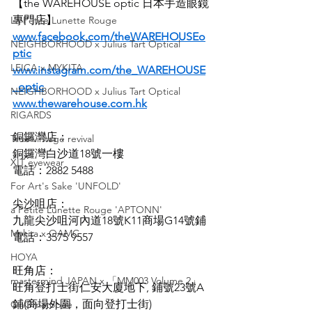
【the WAREHOUSE optic 日本手造眼鏡
專門店】
La Petite Lunette Rouge
www.facebook.com/theWAREHOUSEo
NEIGHBORHOOD x Julius Tart Optical
ptic
LEICA x MYKITA
www.instagram.com/the_WAREHOUSE
_optic
NEIGHBORHOOD x Julius Tart Optical
www.thewarehouse.com.hk
RIGARDS
銅鑼灣店：
True vintage revival
銅鑼灣白沙道18號一樓
XIT eyewear
電話：2882 5488
For Art's Sake 'UNFOLD'
尖沙咀店：
a Petite Lunette Rouge 'APTONN'
九龍尖沙咀河內道18號K11商場G14號鋪
Mykita x OAMC
電話：3575 9557
HOYA
旺角店：
mastermind JAPAN x 「MM003 Volume 2」
旺角登打士街仁安大廈地下, 鋪號23號A
鋪(商場外圍，面向登打士街)
OnOmatopee