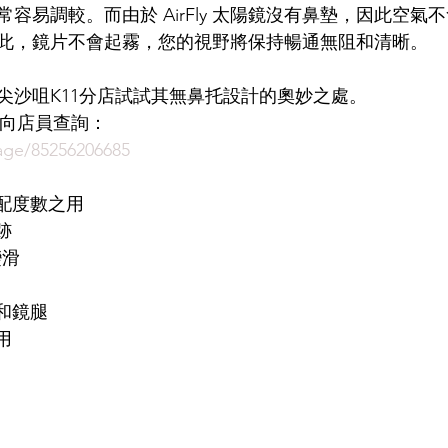
容易調較。而由於 AirFly 太陽鏡沒有鼻墊，因此空氣
此，鏡片不會起霧，您的視野將保持暢通無阻和清晰。
LDSMITH
LUNOR
杉本圭
OLVER PEOPLES
99
尖沙咀K11分店試試其無鼻托設計的奧妙之處。
即時向店員查詢：
age/85256206685
便配度數之用
跡
變滑
墊和鏡腿
用