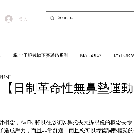
登入
作
掌 金子眼鏡旗下賽璐珞系列
MATSUDA
TAYLOR W
7月16日
EYEVAN7285
MASUNAGA SINCE 1905 增永眼鏡
YEL
LY 【日制革命性無鼻墊運
NNEN
MYKITA
MOSCOT
ZEISS
MASAHIRO 
概念，AirFly 將以往必須以鼻托去支撐眼鏡的概念去
TICAL
AKIRA AND SONS
DITA
10EYEVAN
T
子造成壓力，而且非常舒適！而且您可以輕鬆調整框架的