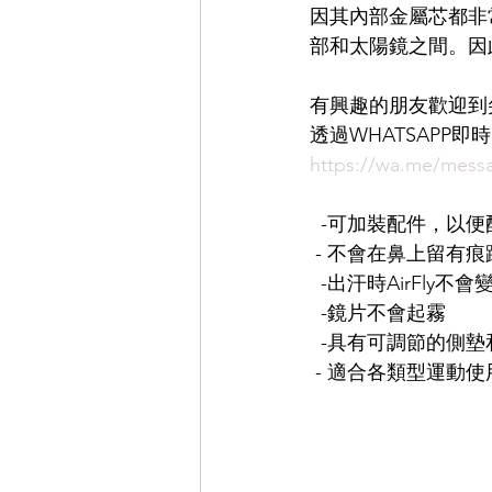
因其內部金屬芯都非常
部和太陽鏡之間。因
EYEVAN
OG X OLIVER GO
有興趣的朋友歡迎到
透過WHATSAPP
EFFECTOR
https://wa.me/mess
  -可加裝配件，以
 - 不會在鼻上留有痕
  -出汗時AirFly不會
  -鏡片不會起霧
  -具有可調節的側
 - 適合各類型運動使