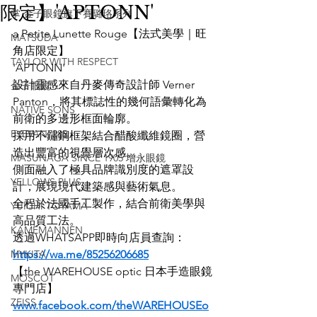
限定】'APTONN'
掌 金子眼鏡旗下賽璐珞系列
a Petite Lunette Rouge【法式美學｜旺
MATSUDA
角店限定】
TAYLOR WITH RESPECT
'APTONN'
設計靈感來自丹麥傳奇設計師 Verner 
金子眼鏡
Panton，將其標誌性的幾何語彙轉化為
NATIVE SONS
前衛的多邊形框面輪廓。
EYEVAN7285
採用不鏽鋼框架結合醋酸纖維鏡圈，營
造出豐富的視覺層次感。
MASUNAGA SINCE 1905 增永眼鏡
側面融入了極具品牌識別度的遮罩設
YELLOWS PLUS
計，展現現代建築感與藝術氣息。
全程於法國手工製作，結合前衛美學與
YUICHI TOYAMA
高品質工法。
KAMEMANNEN
透過WHATSAPP即時向店員查詢：
MYKITA
https://wa.me/85256206685
【the WAREHOUSE optic 日本手造眼鏡
MOSCOT
專門店】
ZEISS
www.facebook.com/theWAREHOUSEo