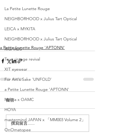
La Petite Lunette Rouge
NEIGHBORHOOD x Julius Tart Optical
LEICA x MYKITA
NEIGHBORHOOD x Julius Tart Optical
a Petite Lunette Rouge 'APTONN'
RIGARDS
True vintage revival
XIT eyewear
For Art's Sake 'UNFOLD'
a Petite Lunette Rouge 'APTONN'
Mykita x OAMC
留言
HOYA
mastermind JAPAN x 「MM003 Volume 2」
撰寫留言......
OnOmatopee