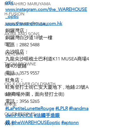
ptic
MASAHIRO MARUYAMA
www.instagram.com/the_WAREHOUSE
H-FUSION
_optic
www.thewarehouse.com.hk
JULIUS TART OPTICAL
銅鑼灣店：
AKIRA AND SONS
銅鑼灣白沙道18號一樓
DITA
電話：2882 5488
尖沙咀店：
10EYEVAN
九龍尖沙咀梳士巴利道K11 MUSEA商場4
THOM BROWNE
樓405號鋪
電話：3575 9557
EYEVAN
旺角店：
OG X OLIVER GOLDSMITH
旺角登打士街仁安大廈地下 , 地鋪:23號A
LUNOR
鋪(商場外圍，面向登打士街)
電話：3956 5265
杉本圭
#LaPetiteLunetteRouge
#LPLR
#handma
OLVER PEOPLES
deinFRANCE
#法國手造眼
鏡
#theWAREHOUSEoptic
#aptonn
999.9