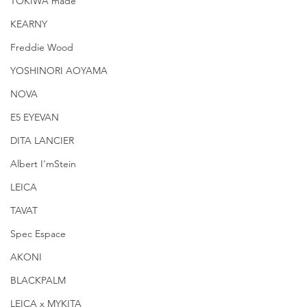
TOKIWA made
KEARNY
Freddie Wood
YOSHINORI AOYAMA
NOVA
E5 EYEVAN
DITA LANCIER
Albert I'mStein
LEICA
TAVAT
Spec Espace
AKONI
BLACKPALM
LEICA x MYKITA