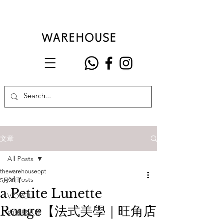
文章
All Posts
thewarehouseopt
All Posts
5月28日
a Petite Lunette
VIOROU
Rouge【法式美學｜旺角店
內藤熊八作