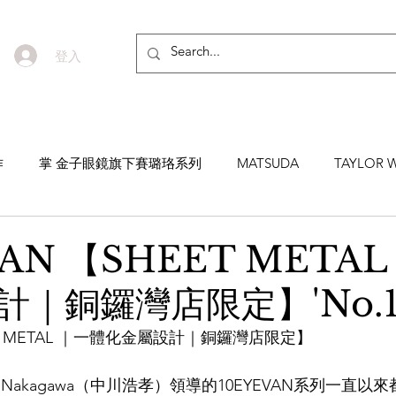
登入
作
掌 金子眼鏡旗下賽璐珞系列
MATSUDA
TAYLOR W
EYEVAN7285
MASUNAGA SINCE 1905 增永眼鏡
YEL
VAN 【SHEET META
｜銅鑼灣店限定】'No.1 V
NNEN
MYKITA
MOSCOT
ZEISS
MASAHIRO 
EET METAL ｜一體化金屬設計｜銅鑼灣店限定】
TICAL
AKIRA AND SONS
DITA
10EYEVAN
T
ka Nakagawa（中川浩孝）領導的10EYEVAN系列一直