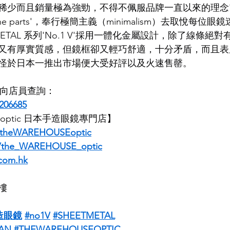
而且銷量極為強勁，不得不佩服品牌一直以來的理念'The Be
its of fine parts'，奉行極簡主義（minimalism）去取悅每位眼
LDSMITH
LUNOR
杉本圭
OLVER PEOPLES
99
METAL 系列'No.1 V'採用一體化金屬設計，除了線條絕
又有厚實質感，但鏡框卻又輕巧舒適，十分矛盾，而且表
怪於日本一推出市場便大受好評以及火速售罄。
即時向店員查詢：
206685
E optic 日本手造眼鏡專門店】
/theWAREHOUSEoptic
m/the_WAREHOUSE_optic
com.hk
樓
造眼鏡
#no1V
#SHEETMETAL
AN
#THEWAREHOUSEOPTIC