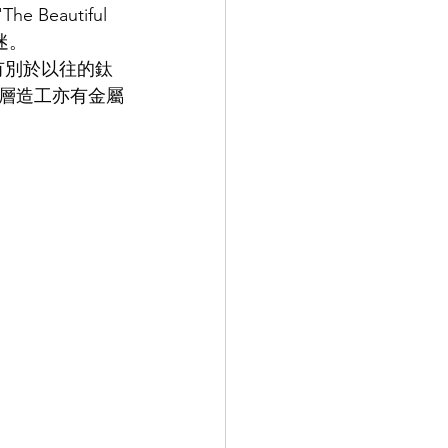
autiful 
鏡迷。
9.9
LEOWL IN EYE
對有別於以往的鈦
層造工亦有金屬