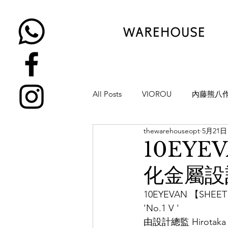
All Posts
VIOROU
內藤熊八
thewarehouseopt
5月21日
金子眼鏡
NATIVE SONS
10EYE
化金屬設計
YUICHI TOYAMA
KAMEMA
10EYEVAN 【SH
'No.1 V '
H-FUSION
JULIUS TART OP
由設計總監 Hirota