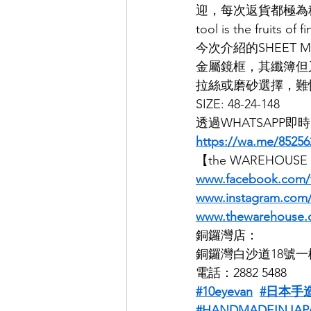
迎，每次返貨都極為稀少
tool is the fru
EYEVAN
OG X OLIVER GO
今次介紹的SHEET 
金屬鏡框，其纖簿但
拉絲或磨砂選擇，難
EFFECTOR
SIZE: 48-24-148
透過WHATSAPP
https://wa.me/85256
【the WAREHOUS
www.facebook.com
www.instagram.co
www.thewarehouse.
銅鑼灣店：
銅鑼灣白沙道18號一
電話：2882 5488
#10eyevan
#日本手
#HANDMADEINJAP