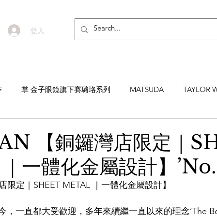
登入
作
掌 金子眼鏡旗下賽璐珞系列
MATSUDA
TAYLOR W
EYEVAN7285
MASUNAGA SINCE 1905 增永眼鏡
YEL
VAN 【銅鑼灣店限定｜S
 ｜一體化金屬設計】’No.5
NNEN
MYKITA
MOSCOT
ZEISS
MASAHIRO 
灣店限定｜SHEET METAL ｜一體化金屬設計】
TICAL
AKIRA AND SONS
DITA
10EYEVAN
T
，一直都大受歡迎，多年來續繼一直以來的理念’The Beautiful