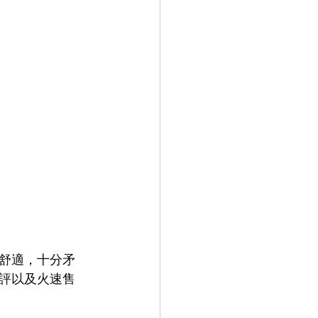
9.9
LEOWL IN EYE
舒適，十分矛
評以及火速售