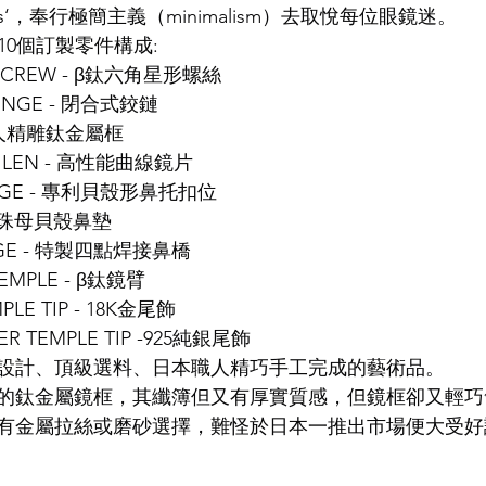
fine parts‘，奉行極簡主義（minimalism）去取悅每位眼鏡迷。
的10個訂製零件構成:
LDSMITH
LUNOR
杉本圭
OLVER PEOPLES
99
X SCREW - β鈦六角星形螺絲
HINGE - 閉合式鉸鏈
- 職人精雕鈦金屬框
VE LEN - 高性能曲線鏡片
HINGE - 專利貝殼形鼻托扣位
天然珍珠母貝殼鼻墊
IDGE - 特製四點焊接鼻橋
TEMPLE - β鈦鏡臂
PLE TIP - 18K金尾飾
CER TEMPLE TIP -925純銀尾飾
設計、頂級選料、日本職人精巧手工完成的藝術品。
的鈦金屬鏡框，其纖簿但又有厚實質感，但鏡框卻又輕巧
有金屬拉絲或磨砂選擇，難怪於日本一推出市場便大受好