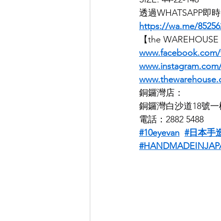
透過WHATSAPP
https://wa.me/85256
【the WAREHOUS
www.facebook.com
www.instagram.co
www.thewarehouse.
銅鑼灣店：
銅鑼灣白沙道18號一
電話：2882 5488
#10eyevan
#日本手
#HANDMADEINJAP