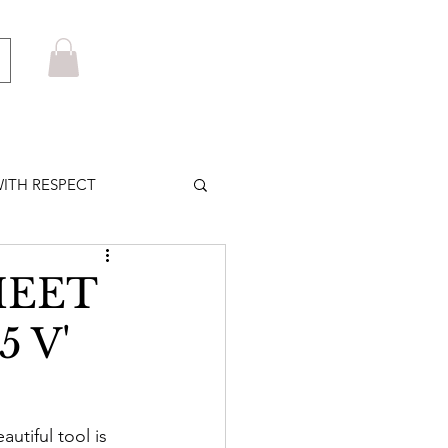
ITH RESPECT
LOWS PLUS
HEET
 V'
MARUYAMA
HOM BROWNE
 tool is 