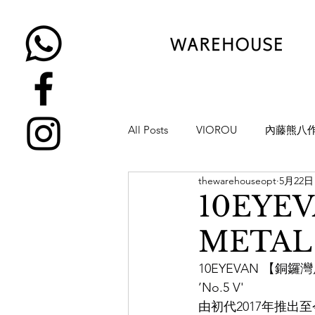
All Posts
VIOROU
內藤熊八
thewarehouseopt
5月22日
金子眼鏡
NATIVE SONS
10EYE
METAL
YUICHI TOYAMA
KAMEMA
10EYEVAN 【銅鑼
’No.5 V'
H-FUSION
JULIUS TART OP
由初代2017年推出至今