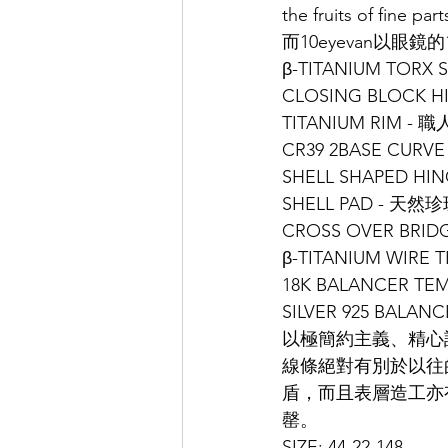
the fruits of 
而10eyevan以眼鏡
EYEVAN
OG X OLIVER GO
β-TITANIUM TOR
CLOSING BLOCK 
TITANIUM RIM 
EFFECTOR
CR39 2BASE CUR
SHELL SHAPED 
SHELL PAD - 
CROSS OVER BR
β-TITANIUM WIRE 
18K BALANCER TEM
SILVER 925 BALAN
以極簡約主義、精心
線條絕對有別於以往
盾，而且表層造工亦
罄。
SIZE: 44-22-148