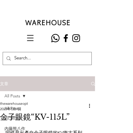
文章
All Posts
thewarehouseopt
All Posts
2022年3月1日
金子眼鏡“KV-115L”
VIOROU
內藤熊八作
同樣是出產自金子眼鏡的KV復古系列，