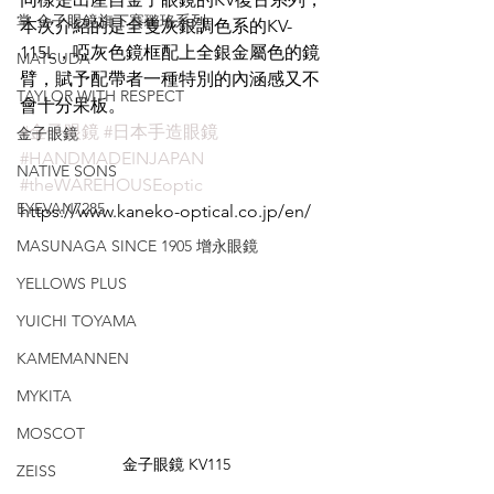
掌 金子眼鏡旗下賽璐珞系列
本次介紹的是全隻灰銀調色系的KV-
115L，啞灰色鏡框配上全銀金屬色的鏡
MATSUDA
臂，賦予配帶者一種特別的內涵感又不
TAYLOR WITH RESPECT
會十分呆板。
#金子眼鏡
#日本手造眼鏡
金子眼鏡
#HANDMADEINJAPAN
NATIVE SONS
#theWAREHOUSEoptic
EYEVAN7285
https://www.kaneko-optical.co.jp/en/
MASUNAGA SINCE 1905 增永眼鏡
YELLOWS PLUS
YUICHI TOYAMA
KAMEMANNEN
MYKITA
MOSCOT
金子眼鏡 KV115
ZEISS