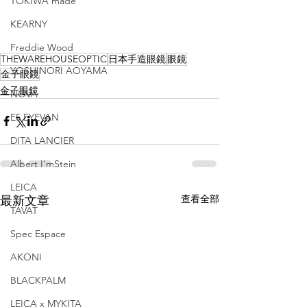
TOKIWA made
KEARNY
Freddie Wood
THEWAREHOUSEOPTIC
日本手造眼鏡
眼鏡
YOSHINORI AOYAMA
金子眼鏡
金子眼鏡
NOVA
E5 EYEVAN
DITA LANCIER
Albert I'mStein
LEICA
查看全部
最新文章
TAVAT
Spec Espace
AKONI
BLACKPALM
LEICA x MYKITA