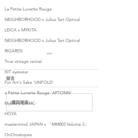
La Petite Lunette Rouge
NEIGHBORHOOD x Julius Tart Optical
LEICA x MYKITA
NEIGHBORHOOD x Julius Tart Optical
RIGARDS
True vintage revival
XIT eyewear
留言
For Art's Sake 'UNFOLD'
a Petite Lunette Rouge 'APTONN'
撰寫留言......
金子眼鏡【53mm特闊頭
金子眼鏡【日本
Mykita x OAMC
骨客人適用 ｜鏡腿特別加
最高峰： 頂級9
HOYA
長至155mm】'KA-56'
列奢華登場】'KM
mastermind JAPAN x 「MM003 Volume 2」
OnOmatopee