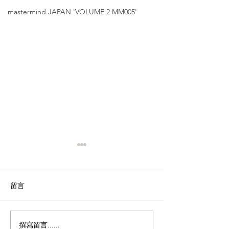
mastermind JAPAN 'VOLUME 2 MM005'
留言
撰寫留言......
金子眼鏡【53mm特闊頭
金子眼鏡【日本