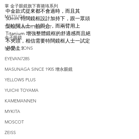
掌 金子眼鏡旗下賽璐珞系列
中金款式從來都不會過時，而且其
MATSUDA
50mm 特闊鏡框設計加持下，跟一眾頭
型較闊人士一拍即合，而兩臂用上
TAYLOR WITH RESPECT
Titanium 增強整體鏡框的舒適感而且絕
金子眼鏡
不夾頭，相信需要特闊鏡框人士一試定
NATIVE SONS
必愛上！
EYEVAN7285
MASUNAGA SINCE 1905 增永眼鏡
YELLOWS PLUS
YUICHI TOYAMA
KAMEMANNEN
MYKITA
MOSCOT
ZEISS