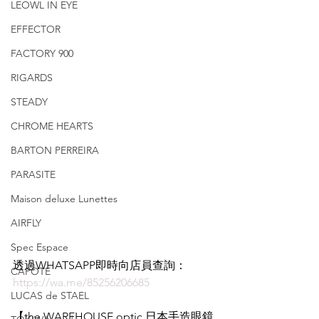
LEOWL IN EYE
EFFECTOR
FACTORY 900
RIGARDS
STEADY
CHROME HEARTS
BARTON PERREIRA
PARASITE
Maison deluxe Lunettes
AIRFLY
Spec Espace
透過WHATSAPP即時向店員查詢：
CAPOTE
https://wa.me/85256206685
LUCAS de STAEL
【the WAREHOUSE optic 日本手造眼鏡