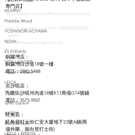
TOKIWA made
專門店】
KEARNY
www.facebook.com/thewarehouse.com
.hk
Freddie Wood
www.instagram.com/the_WAREHOUSE
YOSHINORI AOYAMA
_optic
NOVA
www.thewarehouse.com.hk
E5 EYEVAN
銅鑼灣店：
DITA LANCIER
銅鑼灣白沙道18號一樓
電話：2882 5488
Albert I'mStein
LEICA
尖沙咀店：
TAVAT
九龍尖沙咀河內道18號K11商場G14號鋪
電話：3575 9557
Spec Espace
AKONI
旺角店：
旺角登打士街仁安大廈地下23號A鋪(商
BLACKPALM
場外圍，面向登打士街)
LEICA x MYKITA