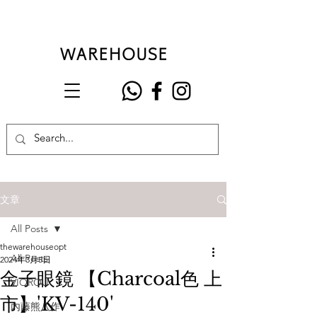
文章
All Posts
thewarehouseopt
All Posts
2024年3月5日
金子眼鏡 【Charcoal色 上
VIOROU
市】'KV-140'
內藤熊八作