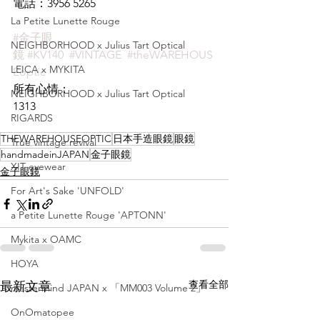
電話：3956 5265
La Petite Lunette Rouge
#金子眼
NEIGHBORHOOD x Julius Tart Optical
鏡
#KV140
#VINTAGE
#theWAREHOUS
LEICA x MYKITA
Eoptic
所有心情：
NEIGHBORHOOD x Julius Tart Optical
1313
RIGARDS
THEWAREHOUSEOPTIC
日本手造眼鏡
眼鏡
True vintage revival
handmadeinJAPAN
金子眼鏡
XIT eyewear
金子眼鏡
For Art's Sake 'UNFOLD'
a Petite Lunette Rouge 'APTONN'
Mykita x OAMC
HOYA
查看全部
最新文章
mastermind JAPAN x 「MM003 Volume 2」
OnOmatopee