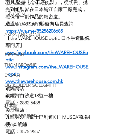
而且 堅持「全工序內製」，從切割、拋
MASAHIRO MARUYAMA
光到組裝皆在日本鯖江自家工廠完成，
H-FUSION
確保每一副作品的精密度。
透過WHATSAPP即時向店員查詢：
JULIUS TART OPTICAL
https://wa.me/85256206685
AKIRA AND SONS
【the WAREHOUSE optic 日本手造眼鏡
DITA
專門店】
www.facebook.com/theWAREHOUSEo
10EYEVAN
ptic
THOM BROWNE
www.instagram.com/the_WAREHOUSE
_optic
EYEVAN
www.thewarehouse.com.hk
OG X OLIVER GOLDSMITH
銅鑼灣店：
LUNOR
銅鑼灣白沙道18號一樓
電話：2882 5488
杉本圭
尖沙咀店：
OLVER PEOPLES
九龍尖沙咀梳士巴利道K11 MUSEA商場4
樓405號鋪
999.9
電話：3575 9557