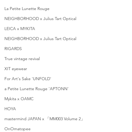
La Petite Lunette Rouge
NEIGHBORHOOD x Julius Tart Optical
LEICA x MYKITA
NEIGHBORHOOD x Julius Tart Optical
RIGARDS
True vintage revival
XIT eyewear
For Art's Sake 'UNFOLD'
a Petite Lunette Rouge 'APTONN'
Mykita x OAMC
HOYA
mastermind JAPAN x 「MM003 Volume 2」
OnOmatopee