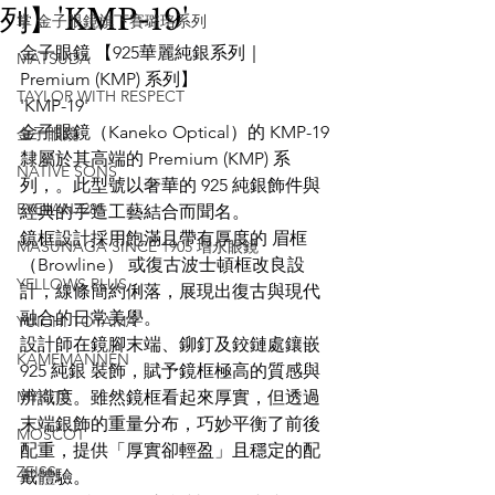
列】'KMP-19'
掌 金子眼鏡旗下賽璐珞系列
金子眼鏡 【925華麗純銀系列｜
MATSUDA
Premium (KMP) 系列】
TAYLOR WITH RESPECT
'KMP-19'
金子眼鏡（Kaneko Optical）的 KMP-19 
金子眼鏡
隸屬於其高端的 Premium (KMP) 系
NATIVE SONS
列，。此型號以奢華的 925 純銀飾件與
EYEVAN7285
經典的手造工藝結合而聞名。
鏡框設計採用飽滿且帶有厚度的 眉框
MASUNAGA SINCE 1905 增永眼鏡
（Browline） 或復古波士頓框改良設
YELLOWS PLUS
計，線條簡約俐落，展現出復古與現代
融合的日常美學。
YUICHI TOYAMA
設計師在鏡腳末端、鉚釘及鉸鏈處鑲嵌 
KAMEMANNEN
925 純銀 裝飾，賦予鏡框極高的質感與
MYKITA
辨識度。雖然鏡框看起來厚實，但透過
末端銀飾的重量分布，巧妙平衡了前後
MOSCOT
配重，提供「厚實卻輕盈」且穩定的配
ZEISS
戴體驗。