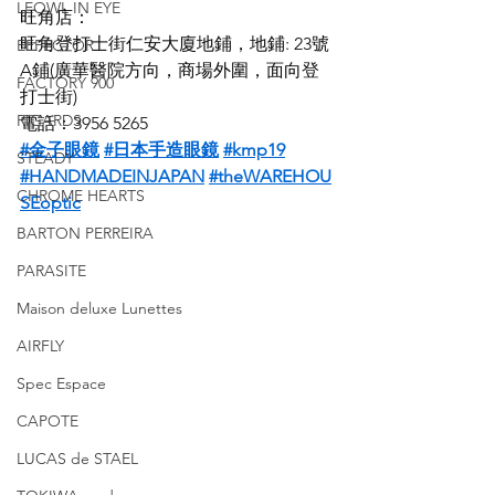
LEOWL IN EYE
旺角店：
旺角登打士街仁安大廈地鋪，地鋪: 23號
EFFECTOR
A鋪(廣華醫院方向，商場外圍，面向登
FACTORY 900
打士街)
RIGARDS
電話：3956 5265
#金子眼鏡
#日本手造眼鏡
#kmp19
STEADY
#HANDMADEINJAPAN
#theWAREHOU
CHROME HEARTS
SEoptic
BARTON PERREIRA
PARASITE
Maison deluxe Lunettes
AIRFLY
Spec Espace
CAPOTE
LUCAS de STAEL