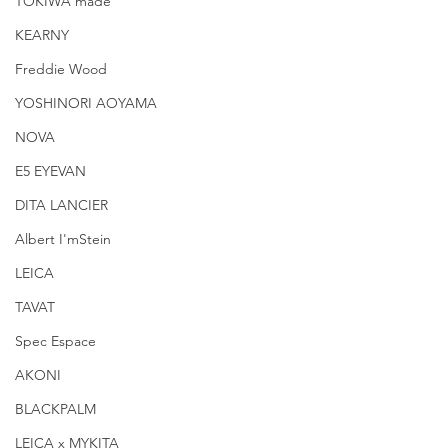
TOKIWA made
KEARNY
Freddie Wood
YOSHINORI AOYAMA
NOVA
E5 EYEVAN
DITA LANCIER
Albert I'mStein
LEICA
TAVAT
Spec Espace
AKONI
BLACKPALM
LEICA x MYKITA