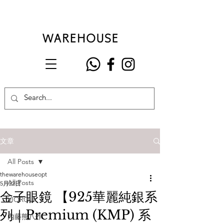
文章
All Posts
thewarehouseopt
All Posts
5月22日
金子眼鏡 【925華麗純銀系
VIOROU
列｜Premium (KMP) 系
內藤熊八作