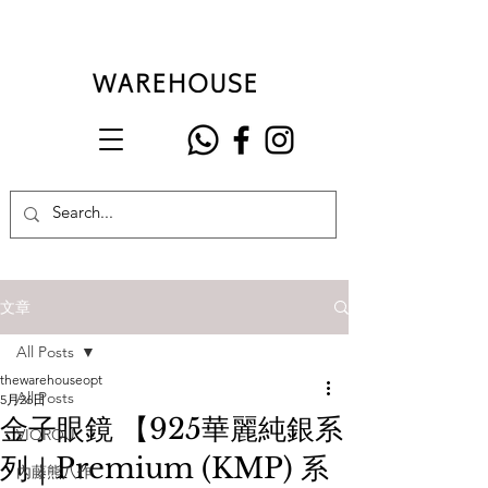
文章
All Posts
thewarehouseopt
All Posts
5月26日
金子眼鏡 【925華麗純銀系
VIOROU
列｜Premium (KMP) 系
內藤熊八作