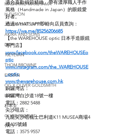
適合喜歡細節精緻、帶有濃厚職人手作
MASAHIRO MARUYAMA
風格（Handmade in Japan）的眼鏡愛
H-FUSION
好者。
透過WHATSAPP即時向店員查詢：
JULIUS TART OPTICAL
https://wa.me/85256206685
AKIRA AND SONS
【the WAREHOUSE optic 日本手造眼鏡
DITA
專門店】
www.facebook.com/theWAREHOUSEo
10EYEVAN
ptic
THOM BROWNE
www.instagram.com/the_WAREHOUSE
_optic
EYEVAN
www.thewarehouse.com.hk
OG X OLIVER GOLDSMITH
銅鑼灣店：
LUNOR
銅鑼灣白沙道18號一樓
電話：2882 5488
杉本圭
尖沙咀店：
OLVER PEOPLES
九龍尖沙咀梳士巴利道K11 MUSEA商場4
樓405號鋪
999.9
電話：3575 9557