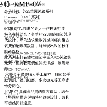
列】'KMP-07'
掌 金子眼鏡旗下賽璐珞系列
金子眼鏡 【925華麗純銀系列｜
MATSUDA
Premium (KMP) 系列】
TAYLOR WITH RESPECT
'KMP-07'
'KMP-07'以精湛的匠人手作技術打造，
金子眼鏡
特色在於結合了奢華的925銀飾細節與現
NATIVE SONS
代設計，專為追求極致質感與經典復古
EYEVAN7285
氣質的配戴者設計，能展現出眾的秋冬
時尚風格。
MASUNAGA SINCE 1905 增永眼鏡
此系列主打在鏡框細節中嵌入925純銀飾
YELLOWS PLUS
元素，極具收藏價值與光澤感，展現奢
華手
YUICHI TOYAMA
 承襲金子眼鏡職人手工精神，細節如手
KAMEMANNEN
動切割、銼刀細磨、多次拋光等工序皆
MYKITA
十分用心。
 KMP-07 具備高品質的復古造型，結合
MOSCOT
了堅固的構造與獨特的鉸鏈設計，兼具
ZEISS
平衡感與舒適度。