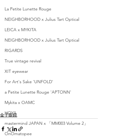
La Petite Lunette Rouge
NEIGHBORHOOD x Julius Tart Optical
LEICA x MYKITA
NEIGHBORHOOD x Julius Tart Optical
RIGARDS
True vintage revival
XIT eyewear
For Art's Sake 'UNFOLD'
a Petite Lunette Rouge 'APTONN'
Mykita x OAMC
HOYA
金子眼鏡
mastermind JAPAN x 「MM003 Volume 2」
OnOmatopee