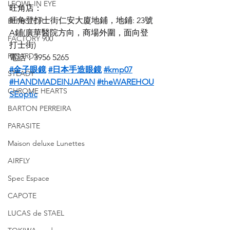
LEOWL IN EYE
旺角店：
旺角登打士街仁安大廈地鋪，地鋪: 23號
EFFECTOR
A鋪(廣華醫院方向，商場外圍，面向登
FACTORY 900
打士街)
RIGARDS
電話：3956 5265
#金子眼鏡
#日本手造眼鏡
#kmp07
STEADY
#HANDMADEINJAPAN
#theWAREHOU
CHROME HEARTS
SEoptic
BARTON PERREIRA
PARASITE
Maison deluxe Lunettes
AIRFLY
Spec Espace
CAPOTE
LUCAS de STAEL