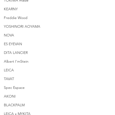
TOKIWA made
KEARNY
Freddie Wood
YOSHINORI AOYAMA
NOVA
E5 EYEVAN
DITA LANCIER
Albert I'mStein
LEICA
TAVAT
Spec Espace
AKONI
BLACKPALM
LEICA x MYKITA