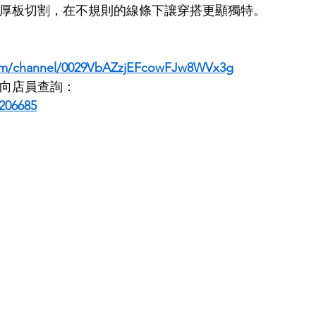
m厚板切割，在不規則的線條下讓穿搭更顯獨特。
LDSMITH
LUNOR
杉本圭
OLVER PEOPLES
99
com/channel/0029VbAZzjEFcowFJw8WVx3g
即時向店員查詢：
206685