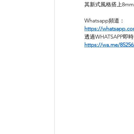
其新式風格搭上8m
EYEVAN
OG X OLIVER GO
Whatsapp頻道：
https://whatsapp.
透過WHATSAPP
EFFECTOR
https://wa.me/85256