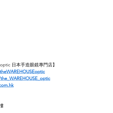
E optic 日本手造眼鏡專門店】
/theWAREHOUSEoptic
m/the_WAREHOUSE_optic
com.hk
樓