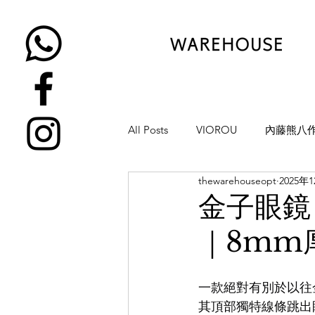
All Posts
VIOROU
內藤熊八
thewarehouseopt
2025年
金子眼鏡
NATIVE SONS
金子眼鏡
｜8mm厚
YUICHI TOYAMA
KAMEMA
一款絕對有別於以往
H-FUSION
JULIUS TART OP
其頂部獨特線條跳出