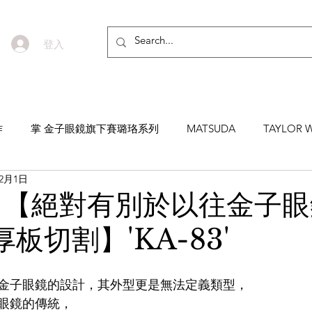
登入
作
掌 金子眼鏡旗下賽璐珞系列
MATSUDA
TAYLOR W
12月1日
EYEVAN7285
MASUNAGA SINCE 1905 增永眼鏡
YEL
 【絕對有別於以往金子
板切割】'KA-83'
NNEN
MYKITA
MOSCOT
ZEISS
MASAHIRO 
金子眼鏡的設計，其外型更是無法定義類型，
TICAL
AKIRA AND SONS
DITA
10EYEVAN
T
眼鏡的傳統，