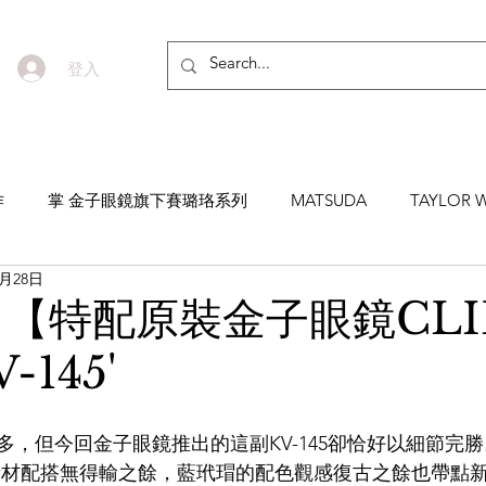
登入
作
掌 金子眼鏡旗下賽璐珞系列
MATSUDA
TAYLOR W
2月28日
EYEVAN7285
MASUNAGA SINCE 1905 增永眼鏡
YEL
 【特配原裝金子眼鏡CLI
-145'
NNEN
MYKITA
MOSCOT
ZEISS
MASAHIRO 
多，但今回金子眼鏡推出的這副KV-145卻恰好以細節完
TICAL
AKIRA AND SONS
DITA
10EYEVAN
T
造，素材配搭無得輸之餘，藍玳瑁的配色觀感復古之餘也帶點