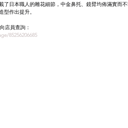
5更搭載了日本職人的雕花細節，中金鼻托、鏡臂均佈滿實而
造型作出提升。
LDSMITH
LUNOR
杉本圭
OLVER PEOPLES
99
即時向店員查詢：
age/85256206685