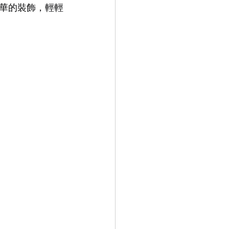
不華的裝飾，輕輕
9.9
LEOWL IN EYE