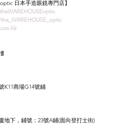
E optic 日本手造眼鏡專門店】
/theWAREHOUSEoptic
m/the_WAREHOUSE_optic
com.hk
樓
K11商場G14號鋪
地下，鋪號：23號A鋪(面向登打士街)