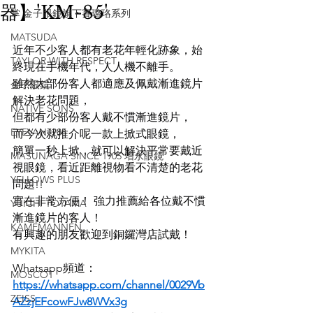
器】'KM-85'
掌 金子眼鏡旗下賽璐珞系列
MATSUDA
近年不少客人都有老花年輕化跡象，始
TAYLOR WITH RESPECT
終現在手機年代，人人機不離手。
雖然大部份客人都適應及佩戴漸進鏡片
金子眼鏡
解決老花問題，
NATIVE SONS
但都有少部份客人戴不慣漸進鏡片，
EYEVAN7285
而今次就推介呢一款上掀式眼鏡，
簡單一秒上掀，就可以解決平常要戴近
MASUNAGA SINCE 1905 增永眼鏡
視眼鏡，看近距離視物看不清楚的老花
YELLOWS PLUS
問題!!
實在非常方便！ 強力推薦給各位戴不慣
YUICHI TOYAMA
漸進鏡片的客人！
KAMEMANNEN
有興趣的朋友歡迎到銅鑼灣店試戴！
MYKITA
Whatsapp頻道：
MOSCOT
https://whatsapp.com/channel/0029Vb
ZEISS
AZzjEFcowFJw8WVx3g