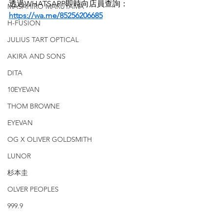
透過WHATSAPP即時向店員查詢：
MASAHIRO MARUYAMA
https://wa.me/85256206685
H-FUSION
JULIUS TART OPTICAL
AKIRA AND SONS
DITA
10EYEVAN
THOM BROWNE
EYEVAN
OG X OLIVER GOLDSMITH
LUNOR
杉本圭
OLVER PEOPLES
999.9