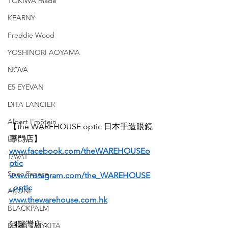
TOKIWA made
KEARNY
Freddie Wood
YOSHINORI AOYAMA
NOVA
E5 EYEVAN
DITA LANCIER
Albert I'mStein
【the WAREHOUSE optic 日本手造眼鏡
專門店】
LEICA
www.facebook.com/theWAREHOUSEo
TAVAT
ptic
Spec Espace
www.instagram.com/the_WAREHOUSE
_optic
AKONI
www.thewarehouse.com.hk
BLACKPALM
銅鑼灣店：
LEICA x MYKITA