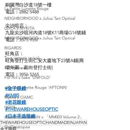
銅鑼灣白沙道18號一樓
La Petite Lunette Rouge
電話：2882 5488
NEIGHBORHOOD x Julius Tart Optical
尖沙咀店：
LEICA x MYKITA
九龍尖沙咀河內道18號K11商場G14號鋪
NEIGHBORHOOD x Julius Tart Optical
電話：3575 9557
RIGARDS
旺角店：
True vintage revival
旺角登打士街仁安大廈地下23號A鋪(商
場外圍，面向登打士街)
XIT eyewear
電話：3956 5265
For Art's Sake 'UNFOLD'
a Petite Lunette Rouge 'APTONN'
#金子眼鏡
#KM85
Mykita x OAMC
#老花眼鏡
HOYA
#THEWAREHOUSEOPTIC
#日本手造眼鏡
mastermind JAPAN x 「MM003 Volume 2」
THEWAREHOUSEOPTIC
HANDMADEINJAPAN
OnOmatopee
金子眼鏡