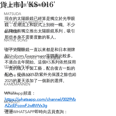
貨上市】'KS-016'
掌 金子眼鏡旗下賽璐珞系列
MATSUDA
現在的太陽眼鏡已經算是獨立於光學眼
TAYLOR WITH RESPECT
鏡，在潮流上和款式上別樹一幟。不少
品牌也有獨立推出太陽眼鏡系列，吸引
金子眼鏡
那些本身不需要度數的客人。
NATIVE SONS
EYEVAN7285
金子太陽眼鏡一直以來都是和日本潮牌
如Uniform Exerpiment等聯乘比較多。
MASUNAGA SINCE 1905 增永眼鏡
不過自去年開始。這個KS系列依然採用
YELLOWS PLUS
一貫的職人手製工藝，配合復古一點的
配色，提供100%防紫外光保護之餘也給
YUICHI TOYAMA
2025的夏天添加了一個新的選擇。
KAMEMANNEN
MYKITA
Whatsapp頻道：
https://whatsapp.com/channel/0029Vb
MOSCOT
AZzjEFcowFJw8WVx3g
ZEISS
透過WHATSAPP即時向店員查詢：