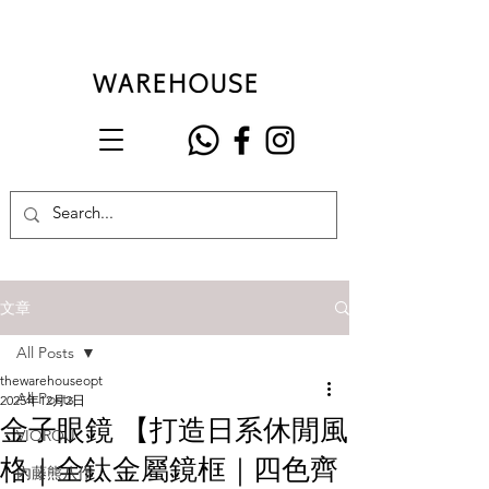
文章
All Posts
thewarehouseopt
All Posts
2025年12月2日
金子眼鏡 【打造日系休閒風
VIOROU
格｜全鈦金屬鏡框｜四色齊
內藤熊八作