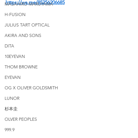
https://wa.me/85256206685
MASAHIRO MARUYAMA
H-FUSION
JULIUS TART OPTICAL
AKIRA AND SONS
DITA
10EYEVAN
THOM BROWNE
EYEVAN
OG X OLIVER GOLDSMITH
LUNOR
杉本圭
OLVER PEOPLES
999.9