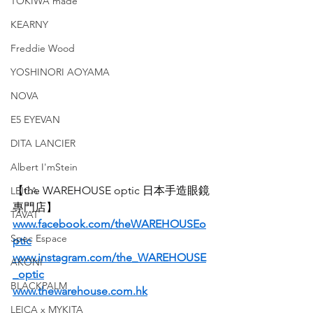
TOKIWA made
KEARNY
Freddie Wood
YOSHINORI AOYAMA
NOVA
E5 EYEVAN
DITA LANCIER
Albert I'mStein
【the WAREHOUSE optic 日本手造眼鏡
LEICA
專門店】
TAVAT
www.facebook.com/theWAREHOUSEo
Spec Espace
ptic
www.instagram.com/the_WAREHOUSE
AKONI
_optic
BLACKPALM
www.thewarehouse.com.hk
LEICA x MYKITA