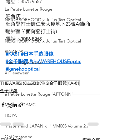
電話：3575 9557
La Petite Lunette Rouge
旺角店：
NEIGHBORHOOD x Julius Tart Optical
旺角登打士街仁安大廈地下23號A鋪(商
LEICA x MYKITA
場外圍，面向登打士街)
電話：3956 5265
NEIGHBORHOOD x Julius Tart Optical
RIGARDS
#KA81
#日本手造眼鏡
#金子眼鏡
#theWAREHOUSEoptic
True vintage revival
#kanekooptical
XIT eyewear
THEWAREHOUSEOPTIC
金子眼鏡
KA-81
For Art's Sake 'UNFOLD'
金子眼鏡
a Petite Lunette Rouge 'APTONN'
Mykita x OAMC
HOYA
mastermind JAPAN x 「MM003 Volume 2」
OnOmatopee