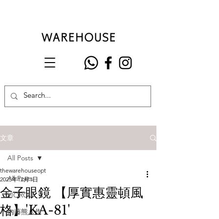
文章
All Posts
thewarehouseopt
All Posts
2025年12月1日
金子眼鏡 【厚實惠靈頓風
VIOROU
格】'KA-81'
內藤熊八作