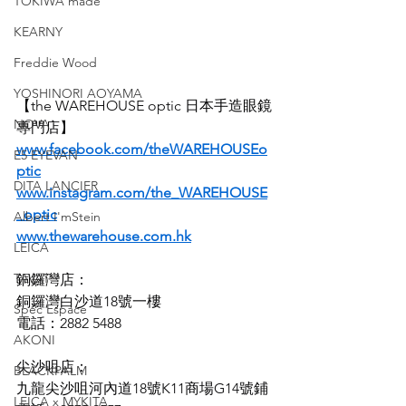
TOKIWA made
KEARNY
Freddie Wood
YOSHINORI AOYAMA
【the WAREHOUSE optic 日本手造眼鏡
NOVA
專門店】
www.facebook.com/theWAREHOUSEo
E5 EYEVAN
ptic
DITA LANCIER
www.instagram.com/the_WAREHOUSE
_optic
Albert I'mStein
www.thewarehouse.com.hk
LEICA
TAVAT
銅鑼灣店：
銅鑼灣白沙道18號一樓
Spec Espace
電話：2882 5488
AKONI
尖沙咀店：
BLACKPALM
九龍尖沙咀河內道18號K11商場G14號鋪
LEICA x MYKITA