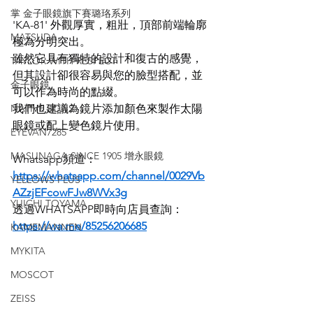
掌 金子眼鏡旗下賽璐珞系列
'KA-81' 外觀厚實，粗壯，頂部前端輪廓
MATSUDA
極為分明突出。
雖然它具有獨特的設計和復古的感覺，
TAYLOR WITH RESPECT
但其設計卻很容易與您的臉型搭配，並
金子眼鏡
可以作為時尚的點綴。
NATIVE SONS
我們也建議為鏡片添加顏色來製作太陽
眼鏡或配上變色鏡片使用。
EYEVAN7285
MASUNAGA SINCE 1905 增永眼鏡
Whatsapp頻道：
https://whatsapp.com/channel/0029Vb
YELLOWS PLUS
AZzjEFcowFJw8WVx3g
YUICHI TOYAMA
透過WHATSAPP即時向店員查詢：
https://wa.me/85256206685
KAMEMANNEN
MYKITA
MOSCOT
ZEISS