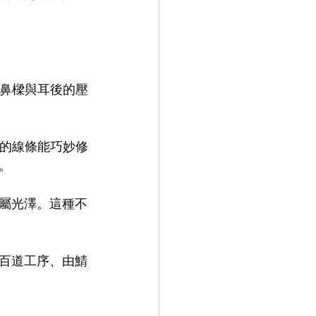
9.9
LEOWL IN EYE
分散鼻樑與耳後的壓
流暢的線條能巧妙修
。
屬光澤。這種不
百道工序、由鯖