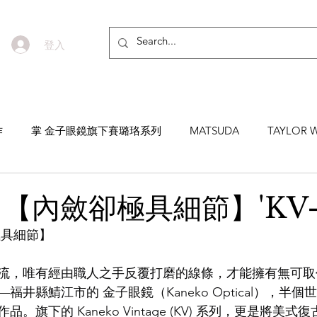
登入
作
掌 金子眼鏡旗下賽璐珞系列
MATSUDA
TAYLOR W
EYEVAN7285
MASUNAGA SINCE 1905 增永眼鏡
YEL
【內斂卻極具細節】'KV-1
極具細節】
NNEN
MYKITA
MOSCOT
ZEISS
MASAHIRO 
流，唯有經由職人之手反覆打磨的線條，才能擁有無可取
福井縣鯖江市的 金子眼鏡（Kaneko Optical），半
TICAL
AKIRA AND SONS
DITA
10EYEVAN
T
。旗下的 Kaneko Vintage (KV) 系列，更是將美