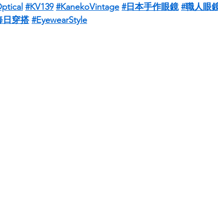
ptical
#KV139
#KanekoVintage
#日本手作眼鏡
#職人眼
每日穿搭
#EyewearStyle