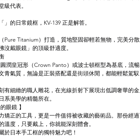
堂級代表。
LDSMITH
LUNOR
杉本圭
OLVER PEOPLES
99
」的日常鏡框，KV-139 正是解答。
Pure Titanium）打造，質地堅固卻輕若無物，完美
彿沒戴眼鏡」的頂級舒適度。
衡
典的圓潤皇冠形（Crown Panto）或波士頓框型為基底，
文青氣質，無論是正裝搭配還是街頭休閒，都能輕鬆駕馭
刻有細緻的職人雕花，在光線折射下展現出低調奢華的金
日系美學的精髓所在。
的眼鏡 】
力矯正的工具，更是一件值得被收藏的藝術品。那份經過
的溫度，只要戴上，你就能深刻體會。
屬於日本手工框的獨特魅力吧！