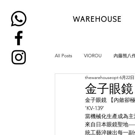
All Posts
VIOROU
內藤熊八
thewarehouseopt
6月22日
金子眼鏡
NATIVE SONS
金子眼鏡 
金子眼鏡 【內斂卻
YUICHI TOYAMA
KAMEMA
'KV-139'
當機械化生產成為主
來自日本眼鏡聖地——
H-FUSION
JULIUS TART OP
統工藝淬鍊出每一副作品