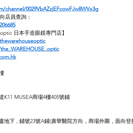
com/channel/0029VbAZzjEFcowFJw8WVx3g
即時向店員查詢：
206685
E optic 日本手造眼鏡專門店】
thewarehouseoptic
m/the_WAREHOUSE_optic
com.hk
樓
11 MUSEA商場4樓405號鋪
地下 , 鋪號23號A鋪(廣華醫院方向，商場外圍，面向登