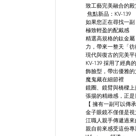
致工藝完美融合的殿
 焦點新品：KV-139
EYEVAN
OG X OLIVER GO
如果您正在尋找一副「
極致輕盈的配戴感
精選高規格的鈦金屬（
EFFECTOR
力，帶來一整天「彷
現代與復古的完美平
KV-139 採用了經
飾臉型，帶出優雅的
魔鬼藏在細節裡
鏡圈、鏡臂與橋樑上
張揚的精緻感，正是
【 擁有一副可以傳承
金子眼鏡不僅僅是視
江職人親手傳遞過來
親自前來感受這份專