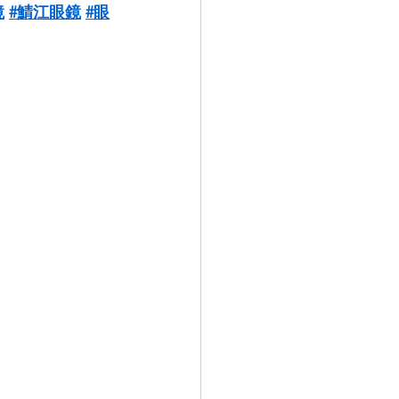
鏡
#鯖江眼鏡
#眼