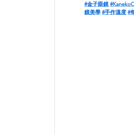
#金子眼鏡
#KanekoO
鏡美學
#手作溫度
#