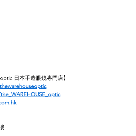
E optic 日本手造眼鏡專門店】
thewarehouseoptic
m/the_WAREHOUSE_optic
com.hk
樓