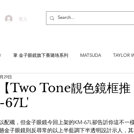
登入
作
掌 金子眼鏡旗下賽璐珞系列
MATSUDA
TAYLOR W
9月29日
EYEVAN7285
MASUNAGA SINCE 1905 增永眼鏡
YEL
【Two Tone靚色鏡框推
67L'
NNEN
MYKITA
MOSCOT
ZEISS
MASAHIRO 
以配襯，但金子眼鏡今回上架的KM-67L卻告訢你這不一
TICAL
AKIRA AND SONS
DITA
10EYEVAN
T
趟金子眼鏡則反尋常的以上半藍調下半透明設計示人，其