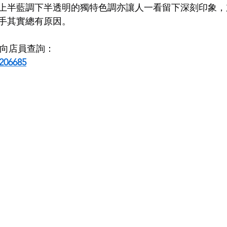
上半藍調下半透明的獨特色調亦讓人一看留下深刻印象，
手其實總有原因。
LDSMITH
LUNOR
杉本圭
OLVER PEOPLES
99
即時向店員查詢：
206685