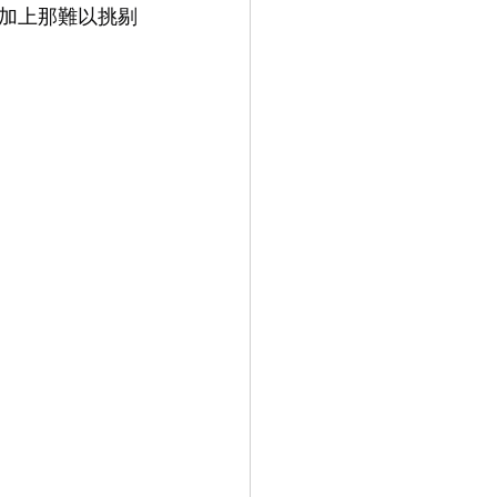
加上那難以挑剔
9.9
LEOWL IN EYE