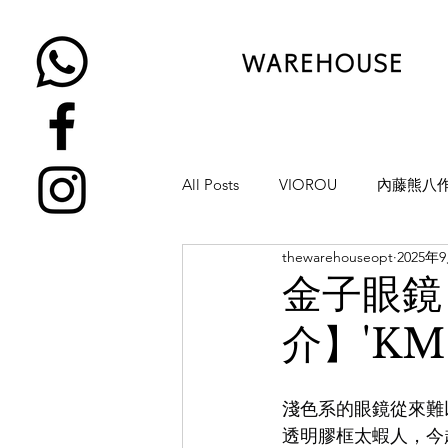
All Posts
VIOROU
內藤熊八
thewarehouseopt
2025年
金子眼鏡
NATIVE SONS
金子眼鏡
介】'KM-
YUICHI TOYAMA
KAMEMA
淺色系的眼鏡從來難
H-FUSION
JULIUS TART OP
透明膠框太蝦人，今