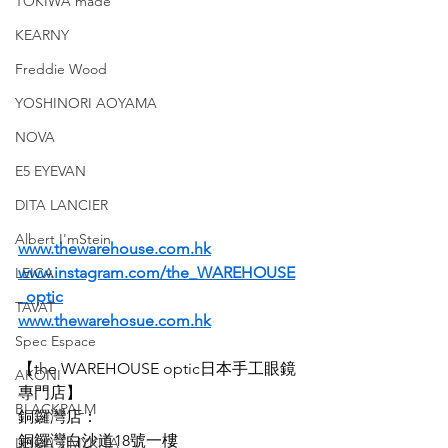
TOKIWA made
KEARNY
Freddie Wood
YOSHINORI AOYAMA
NOVA
E5 EYEVAN
DITA LANCIER
Albert I'mStein
www.thewarehouse.com.hk
www.instagram.com/the_WAREHOUSE
LEICA
_optic
TAVAT
www.thewarehosue.com.hk
Spec Espace
【the WAREHOUSE optic日本手工眼鏡
AKONI
專門店】
BLACKPALM
銅鑼灣店：
銅鑼灣白沙道18號一樓
LEICA x MYKITA