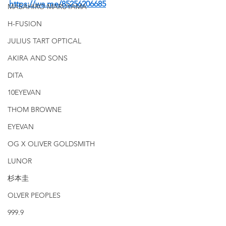
https://wa.me/85256206685
MASAHIRO MARUYAMA
H-FUSION
JULIUS TART OPTICAL
AKIRA AND SONS
DITA
10EYEVAN
THOM BROWNE
EYEVAN
OG X OLIVER GOLDSMITH
LUNOR
杉本圭
OLVER PEOPLES
999.9