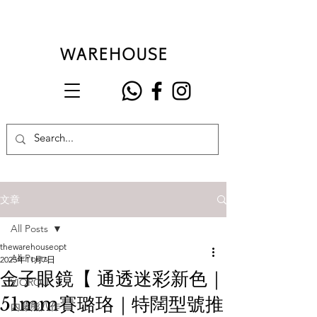
文章
All Posts
thewarehouseopt
All Posts
2025年11月7日
金子眼鏡【 通透迷彩新色｜
VIOROU
51mm賽璐珞｜特闊型號推
內藤熊八作