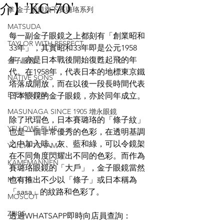
介】'KC-70'
掌 金子眼鏡旗下賽璐珞系列
MATSUDA
每一副金子眼鏡之上都刻有「創業昭和
TAYLOR WITH RESPECT
33年」，其實昭和33年即是公元1958
年，亦是日本戰後開始復甦起飛的年
金子眼鏡
代。在1958年，代表日本的地標東京鐵
NATIVE SONS
塔落成開放，而在以後一段長時間代表
EYEVAN7285
日本眼鏡的金子眼鏡，亦於同年成立。
MASUNAGA SINCE 1905 增永眼鏡
除了玳瑁色，日本賽璐珞的「條子紋」
YELLOWS PLUS
也是一個非常優秀的色彩，在透明基調
之中加入啡、灰、藍和綠，可以令鏡架
YUICHI TOYAMA
在不同角度閃耀出不同的色彩。而作為
KAMEMANNEN
賽璐珞眼鏡的「大戶」，金子眼鏡當然
MYKITA
也有推出不少以「條子」或日本稱為
「sasa」的紋路和色彩了。
MOSCOT
ZEISS
透過WHATSAPP即時向店員查詢：