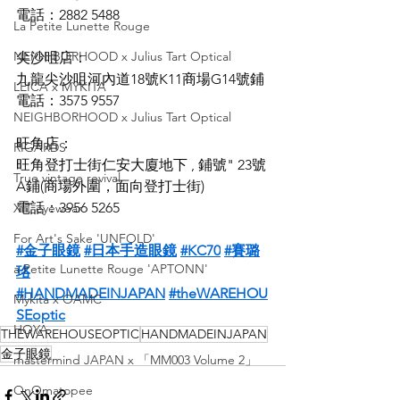
電話：2882 5488
La Petite Lunette Rouge
NEIGHBORHOOD x Julius Tart Optical
尖沙咀店：
九龍尖沙咀河內道18號K11商場G14號鋪
LEICA x MYKITA
電話：3575 9557
NEIGHBORHOOD x Julius Tart Optical
旺角店：
RIGARDS
旺角登打士街仁安大廈地下 , 鋪號" 23號
True vintage revival
A鋪(商場外圍，面向登打士街)
電話：3956 5265
XIT eyewear
For Art's Sake 'UNFOLD'
#金子眼鏡
#日本手造眼鏡
#KC70
#賽璐
a Petite Lunette Rouge 'APTONN'
珞
#HANDMADEINJAPAN
#theWAREHOU
Mykita x OAMC
SEoptic
HOYA
THEWAREHOUSEOPTIC
HANDMADEINJAPAN
金子眼鏡
mastermind JAPAN x 「MM003 Volume 2」
OnOmatopee