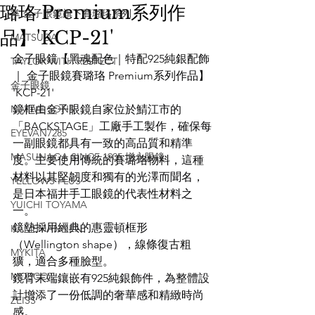
璐珞 Premium系列作
掌 金子眼鏡旗下賽璐珞系列
品】'KCP-21'
MATSUDA
金子眼鏡【黑魂配色｜特配925純銀配飾
TAYLOR WITH RESPECT
｜ 金子眼鏡賽璐珞 Premium系列作品】
金子眼鏡
'KCP-21'
NATIVE SONS
鏡框由金子眼鏡自家位於鯖江市的
「BACKSTAGE」工廠手工製作，確保每
EYEVAN7285
一副眼鏡都具有一致的高品質和精準
MASUNAGA SINCE 1905 增永眼鏡
度。主要使用傳統的賽璐珞物料，這種
材料以其堅韌度和獨有的光澤而聞名，
YELLOWS PLUS
是日本福井手工眼鏡的代表性材料之
YUICHI TOYAMA
一。
鏡墊採用經典的惠靈頓框形
KAMEMANNEN
（Wellington shape），線條復古粗
MYKITA
獷，適合多種臉型。
MOSCOT
鏡臂末端鑲嵌有925純銀飾件，為整體設
計增添了一份低調的奢華感和精緻時尚
ZEISS
感。