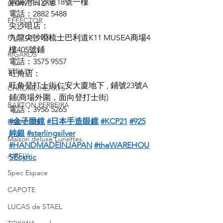
銅鑼灣白沙道18號一樓
LEOWL IN EYE
電話：2882 5488
EFFECTOR
尖沙咀店：
FACTORY 900
九龍尖沙咀梳士巴利道K11 MUSEA商場4
樓405號鋪
RIGARDS
電話：3575 9557
STEADY
旺角店：
旺角登打士街仁安大廈地下 , 鋪號23號A
CHROME HEARTS
鋪(商場外圍，面向登打士街)
BARTON PERREIRA
電話：3956 5265
#金子眼鏡
#日本手造眼鏡
#KCP21
#925
PARASITE
純銀
#sterlingsilver
Maison deluxe Lunettes
#HANDMADEINJAPAN
#theWAREHOU
AIRFLY
SEoptic
Spec Espace
CAPOTE
LUCAS de STAEL