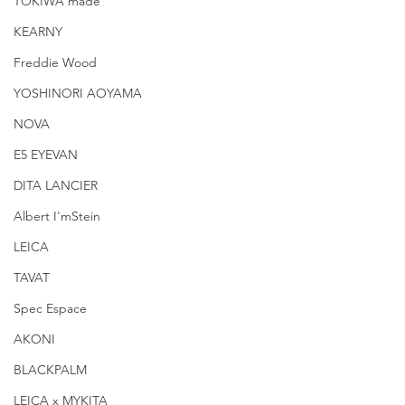
TOKIWA made
KEARNY
Freddie Wood
YOSHINORI AOYAMA
NOVA
E5 EYEVAN
DITA LANCIER
Albert I'mStein
LEICA
TAVAT
Spec Espace
AKONI
BLACKPALM
LEICA x MYKITA