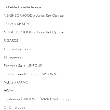
La Petite Lunette Rouge
NEIGHBORHOOD x Julius Tart Optical
LEICA x MYKITA
NEIGHBORHOOD x Julius Tart Optical
RIGARDS
True vintage revival
XIT eyewear
For Art's Sake 'UNFOLD'
a Petite Lunette Rouge 'APTONN'
Mykita x OAMC
HOYA
mastermind JAPAN x 「MM003 Volume 2」
OnOmatopee