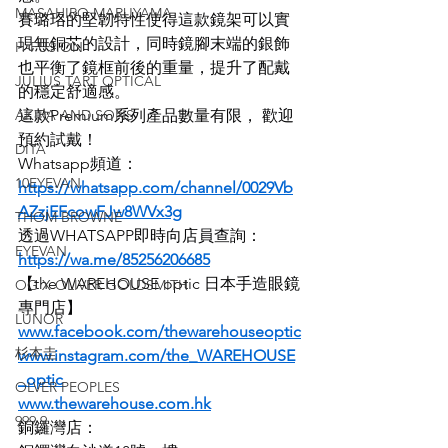
MASAHIRO MARUYAMA
賽璐珞的堅韌特性使得這款鏡架可以實
現無銅芯的設計，同時鏡腳末端的銀飾
H-FUSION
也平衡了鏡框前後的重量，提升了配戴
JULIUS TART OPTICAL
的穩定舒適感。
AKIRA AND SONS
這款Premium系列產品數量有限， 歡迎
預約試戴！
DITA
Whatsapp頻道：
10EYEVAN
https://whatsapp.com/channel/0029Vb
AZzjEFcowFJw8WVx3g
THOM BROWNE
透過WHATSAPP即時向店員查詢：
EYEVAN
https://wa.me/85256206685
【the WAREHOUSE optic 日本手造眼鏡
OG X OLIVER GOLDSMITH
專門店】
LUNOR
www.facebook.com/thewarehouseoptic
杉本圭
www.instagram.com/the_WAREHOUSE
_optic
OLVER PEOPLES
www.thewarehouse.com.hk
999.9
銅鑼灣店：