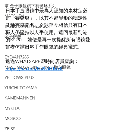
掌 金子眼鏡旗下賽璐珞系列
日本手造眼鏡中最為人認知的素材定必
MATSUDA
是「賽璐璐」，以其不易變形的穩定性
及稀有度聞名，全球至今相信只有日本
TAYLOR WITH RESPECT
職人仍堅持以人手使用。這回最新到港
金子眼鏡
的KC90 ，她便是再一次提醒所有眼鏡愛
NATIVE SONS
好者何謂日本手作眼鏡的經典襯式。
EYEVAN7285
透過WHATSAPP即時向店員查詢：
MASUNAGA SINCE 1905 增永眼鏡
https://wa.me/85256206685
YELLOWS PLUS
YUICHI TOYAMA
KAMEMANNEN
MYKITA
MOSCOT
ZEISS