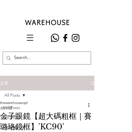
文章
All Posts
thewarehouseopt
All Posts
3月31日
金子眼鏡【超大碼粗框｜賽
VIOROU
璐珞鏡框】'KC90'
內藤熊八作