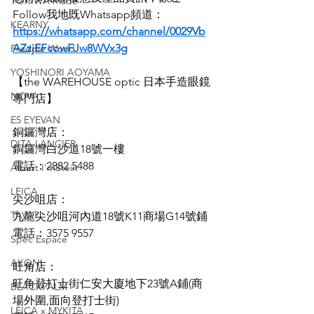
TOKIWA made
Follow我地既Whatsapp頻道：
KEARNY
https://whatsapp.com/channel/0029Vb
AZzjEFcowFJw8WVx3g
Freddie Wood
YOSHINORI AOYAMA
【the WAREHOUSE optic 日本手造眼鏡
NOVA
專門店】
E5 EYEVAN
銅鑼灣店：
DITA LANCIER
銅鑼灣白沙道18號一樓
電話：2882 5488
Albert I'mStein
LEICA
尖沙咀店：
TAVAT
九龍尖沙咀河內道18號K11商場G14號鋪
電話：3575 9557
Spec Espace
AKONI
旺角店：
旺角登打士街仁安大廈地下23號A鋪(商
BLACKPALM
場外圍,面向登打士街)
LEICA x MYKITA