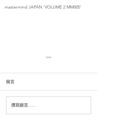
mastermind JAPAN 'VOLUME 2 MM005'
留言
撰寫留言......
Matsuda【日本職人手藝
金子眼鏡【53
的極致演繹｜銅鑼灣及尖
骨客人適用 ｜
沙咀店限定｜限量單
長至155mm】'K
品】'M-2064 V2'