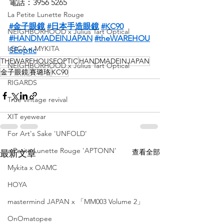
電話：3956 5265
La Petite Lunette Rouge
#金子眼鏡
#日本手造眼鏡
#KC90
NEIGHBORHOOD x Julius Tart Optical
#HANDMADEINJAPAN
#theWAREHOU
LEICA x MYKITA
SEoptic
THEWAREHOUSEOPTIC
HANDMADEINJAPAN
NEIGHBORHOOD x Julius Tart Optical
金子眼鏡
賽璐珞
KC90
RIGARDS
True vintage revival
XIT eyewear
For Art's Sake 'UNFOLD'
a Petite Lunette Rouge 'APTONN'
查看全部
最新文章
Mykita x OAMC
HOYA
mastermind JAPAN x 「MM003 Volume 2」
OnOmatopee