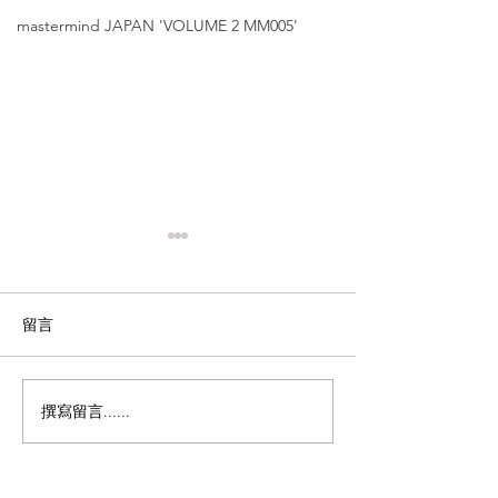
mastermind JAPAN 'VOLUME 2 MM005'
留言
撰寫留言......
Matsuda【日本職人手藝
金子眼鏡【53
的極致演繹｜銅鑼灣及尖
骨客人適用 ｜
沙咀店限定｜限量單
長至155mm】'K
品】'M-2064 V2'