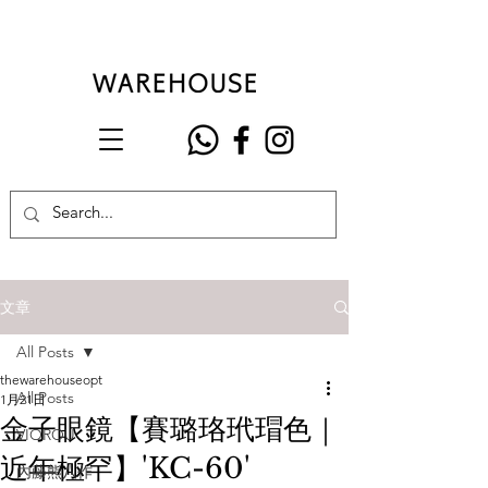
文章
All Posts
thewarehouseopt
All Posts
1月21日
金子眼鏡【賽璐珞玳瑁色｜
VIOROU
近年極罕】'KC-60'
內藤熊八作