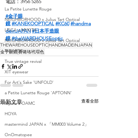
電話：3956 5265
La Petite Lunette Rouge
#金子眼
NEIGHBORHOOD x Julius Tart Optical
鏡
#KANEKOOPTICAL
#KC60
#handma
LEICA x MYKITA
deinJAPAN
#日本手造眼
鏡
#theWAREHOUSEoptic
NEIGHBORHOOD x Julius Tart Optical
THEWAREHOUSEOPTIC
HANDMADEINJAPAN
RIGARDS
金子眼鏡
賽璐珞玳瑁色
True vintage revival
XIT eyewear
For Art's Sake 'UNFOLD'
a Petite Lunette Rouge 'APTONN'
查看全部
最新文章
Mykita x OAMC
HOYA
mastermind JAPAN x 「MM003 Volume 2」
OnOmatopee