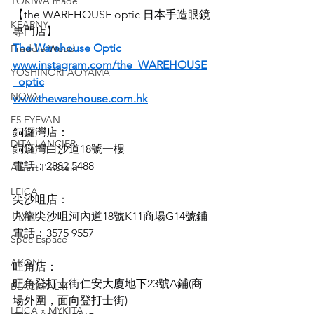
TOKIWA made
【the WAREHOUSE optic 日本手造眼鏡
KEARNY
專門店】
The Warehouse Optic
Freddie Wood
www.instagram.com/the_WAREHOUSE
YOSHINORI AOYAMA
_optic
NOVA
www.thewarehouse.com.hk
E5 EYEVAN
銅鑼灣店：
DITA LANCIER
銅鑼灣白沙道18號一樓
電話：2882 5488
Albert I'mStein
LEICA
尖沙咀店：
TAVAT
九龍尖沙咀河內道18號K11商場G14號鋪
電話：3575 9557
Spec Espace
AKONI
旺角店：
旺角登打士街仁安大廈地下23號A鋪(商
BLACKPALM
場外圍，面向登打士街)
LEICA x MYKITA