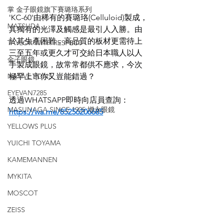
掌 金子眼鏡旗下賽璐珞系列
'KC-60'由稀有的賽璐珞(Celluloid)製成，
MATSUDA
其獨有的光澤及觸感是最引人入勝。由
於其生產困難，高品質的板材更需待上
TAYLOR WITH RESPECT
三至五年或更久才可交給日本職人以人
金子眼鏡
手製成眼鏡，故常常都供不應求，今次
NATIVE SONS
極罕上市你又豈能錯過？
EYEVAN7285
透過WHATSAPP即時向店員查詢：
MASUNAGA SINCE 1905 增永眼鏡
https://wa.me/85256206685
YELLOWS PLUS
YUICHI TOYAMA
KAMEMANNEN
MYKITA
MOSCOT
ZEISS