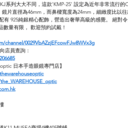
J系列大大不同，這款'KMP-25' 設定為近年非常流行的C
式，鏡片直徑為46mm，而鼻樑寬度為24mm，細緻度比以
LDSMITH
LUNOR
杉本圭
OLVER PEOPLES
99
配有 925純銀精心配飾，營造出奢華高級的感覺。 絕對
列產品數量有限， 歡迎預約試戴！
com/channel/0029VbAZzjEFcowFJw8WVx3g
即時向店員查詢：
206685
E optic 日本手造眼鏡專門店】
thewarehouseoptic
m/the_WAREHOUSE_optic
com.hk
樓
11 MUSEA商場4樓405號鋪