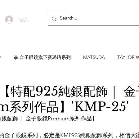
登入
作
掌 金子眼鏡旗下賽璐珞系列
MATSUDA
TAYLOR W
EYEVAN7285
MASUNAGA SINCE 1905 增永眼鏡
YEL
【特配925純銀配飾｜ 
um系列作品】'KMP-25'
NNEN
MYKITA
MOSCOT
ZEISS
MASAHIRO 
銀配飾｜ 金子眼鏡Premium系列作品】
TICAL
AKIRA AND SONS
DITA
10EYEVAN
T
的金子眼鏡系列，必定是KMP925純銀配飾系列，相信大