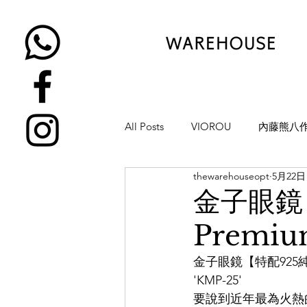
All Posts
VIOROU
內藤熊八
thewarehouseopt
5月22日
金子眼鏡
NATIVE SONS
金子眼鏡
Premi
YUICHI TOYAMA
KAMEMA
金子眼鏡【特配925純
'KMP-25'
H-FUSION
JULIUS TART OP
要說到近年最為火熱