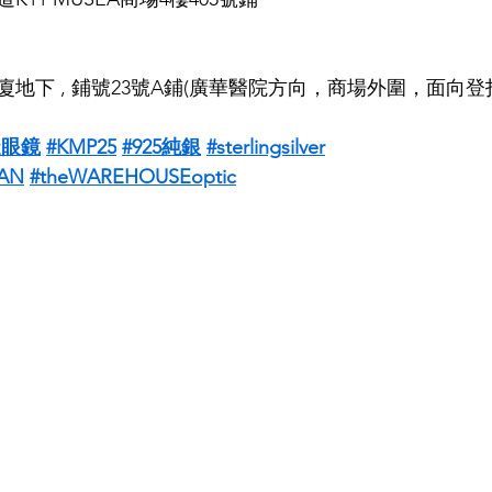
地下 , 鋪號23號A鋪(廣華醫院方向，商場外圍，面向登
造眼鏡
#KMP25
#925純銀
#sterlingsilver
AN
#theWAREHOUSEoptic