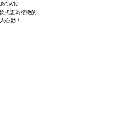
ROWN 
往款式更為精緻的
9.9
LEOWL IN EYE
令人心動！