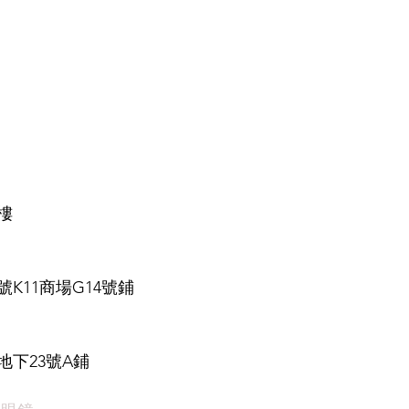
樓
K11商場G14號鋪
下23號A鋪