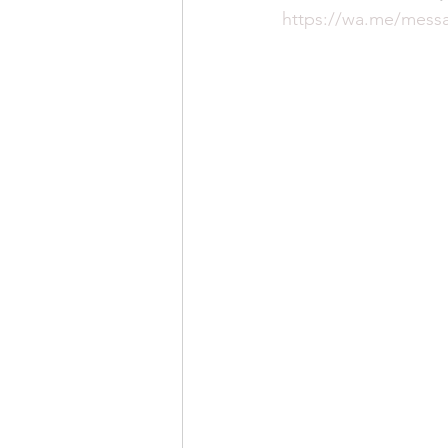
https://wa.me/me
EYEVAN
OG X OLIVER GO
EFFECTOR