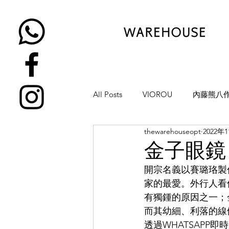
All Posts
VIOROU
內藤熊八
thewarehouseopt
2022年
金子眼鏡
NATIVE SONS
金子眼鏡
開宗名義以賽璐珞製作作
YUICHI TOYAMA
KAMEMA
家的最愛。外行人看
有獨鍾的原因之一；
而其幼細、利落的線
H-FUSION
JULIUS TART OP
透過WHATSAPP