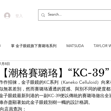
登入
作
掌 金子眼鏡旗下賽璐珞系列
MATSUDA
TAYLOR W
11月8日
EYEVAN7285
MASUNAGA SINCE 1905 增永眼鏡
YEL
【潮格賽璐珞】“KC-39”
招徠，金子眼鏡的KC系列（Kaneko Celluloid）
NNEN
MYKITA
MOSCOT
ZEISS
MASAHIRO 
似無甚差別，然而賽璐珞通透的質感、與別不同的硬度都
金子眼鏡最新到港的一副KC-39便以傳統的賽璐珞做出全
條亦盡顯著如此金子眼鏡別樹一幟的設計格調。
TICAL
AKIRA AND SONS
DITA
10EYEVAN
T
即時向店員查詢：