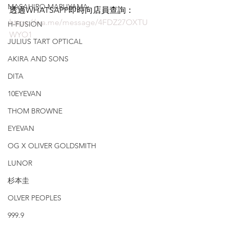
MASAHIRO MARUYAMA
透過WHATSAPP即時向店員查詢：
https://wa.me/message/4FDZ27OXTU
H-FUSION
WYO1
JULIUS TART OPTICAL
AKIRA AND SONS
DITA
10EYEVAN
THOM BROWNE
EYEVAN
OG X OLIVER GOLDSMITH
LUNOR
杉本圭
OLVER PEOPLES
999.9