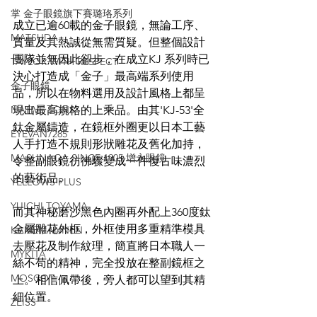
掌 金子眼鏡旗下賽璐珞系列
成立已逾60載的金子眼鏡，無論工序、
MATSUDA
質量及其熱誠從無需質疑。但整個設計
團隊並無因此卻步，在成立KJ 系列時已
TAYLOR WITH RESPECT
決心打造成「金子」最高端系列使用
金子眼鏡
品，所以在物料選用及設計風格上都呈
NATIVE SONS
現出最高規格的上乘品。由其'KJ-53'全
鈦金屬鑄造，在鏡框外圈更以日本工藝
EYEVAN7285
人手打造不規則形狀雕花及舊化加持，
MASUNAGA SINCE 1905 增永眼鏡
令整副眼鏡彷彿驟變成一件復古味濃烈
的藝術品。
YELLOWS PLUS
YUICHI TOYAMA
而其神秘磨沙黑色內圈再外配上360度鈦
金屬雕花外框，外框使用多重精準模具
KAMEMANNEN
去壓花及制作紋理，簡直將日本職人一
MYKITA
絲不苟的精神，完全投放在整副鏡框之
MOSCOT
上。相信佩帶後，旁人都可以望到其精
細位置。
ZEISS