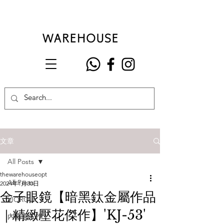
文章
All Posts
thewarehouseopt
All Posts
2024年1月30日
金子眼鏡【暗黑鈦金屬作品
VIOROU
｜精緻壓花傑作】'KJ-53'
內藤熊八作