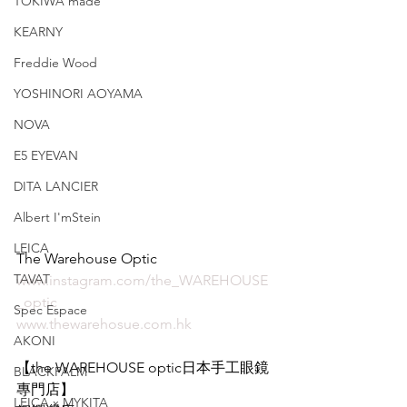
TOKIWA made
KEARNY
Freddie Wood
YOSHINORI AOYAMA
NOVA
E5 EYEVAN
DITA LANCIER
Albert I'mStein
LEICA
The Warehouse Optic
TAVAT
www.instagram.com/the_WAREHOUSE
_optic
Spec Espace
www.thewarehosue.com.hk
AKONI
【the WAREHOUSE optic日本手工眼鏡
BLACKPALM
專門店】
LEICA x MYKITA