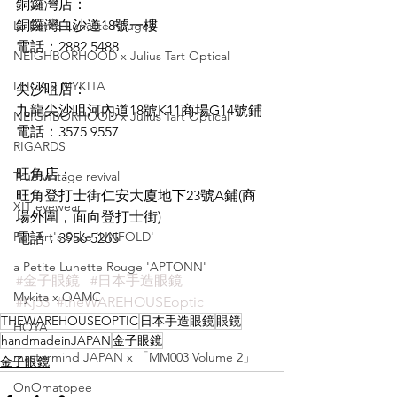
銅鑼灣店：
銅鑼灣白沙道18號一樓
La Petite Lunette Rouge
電話：2882 5488
NEIGHBORHOOD x Julius Tart Optical
LEICA x MYKITA
尖沙咀店：
九龍尖沙咀河內道18號K11商場G14號鋪
NEIGHBORHOOD x Julius Tart Optical
電話：3575 9557
RIGARDS
旺角店：
True vintage revival
旺角登打士街仁安大廈地下23號A鋪(商
XIT eyewear
場外圍，面向登打士街)
For Art's Sake 'UNFOLD'
電話：3956 5265
a Petite Lunette Rouge 'APTONN'
#金子眼鏡
#日本手造眼鏡
Mykita x OAMC
#Kj53
#theWAREHOUSEoptic
THEWAREHOUSEOPTIC
日本手造眼鏡
眼鏡
HOYA
handmadeinJAPAN
金子眼鏡
mastermind JAPAN x 「MM003 Volume 2」
金子眼鏡
OnOmatopee