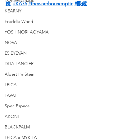
TOKIWA made
鏡
#KA76
#thewarehouseoptic
#眼鏡
KEARNY
Freddie Wood
YOSHINORI AOYAMA
NOVA
E5 EYEVAN
DITA LANCIER
Albert I'mStein
LEICA
TAVAT
Spec Espace
AKONI
BLACKPALM
LEICA x MYKITA