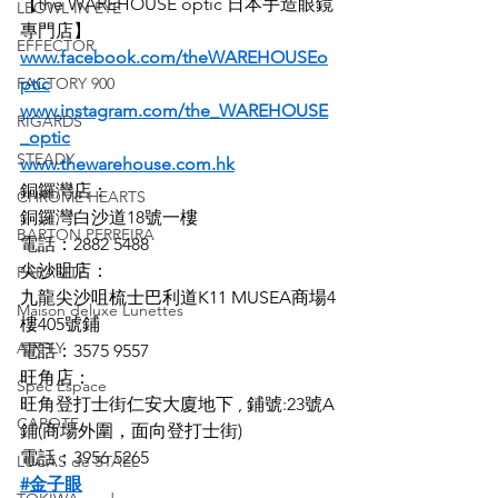
【the WAREHOUSE optic 日本手造眼鏡
LEOWL IN EYE
專門店】
EFFECTOR
www.facebook.com/theWAREHOUSEo
FACTORY 900
ptic
www.instagram.com/the_WAREHOUSE
RIGARDS
_optic
STEADY
www.thewarehouse.com.hk
銅鑼灣店：
CHROME HEARTS
銅鑼灣白沙道18號一樓
BARTON PERREIRA
電話：2882 5488
尖沙咀店：
PARASITE
九龍尖沙咀梳士巴利道K11 MUSEA商場4
Maison deluxe Lunettes
樓405號鋪
AIRFLY
電話：3575 9557
旺角店：
Spec Espace
旺角登打士街仁安大廈地下 , 鋪號:23號A
CAPOTE
鋪(商場外圍，面向登打士街)
電話：3956 5265
LUCAS de STAEL
#金子眼