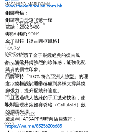
MASAHIRO MARUYAMA
www.thewarehouse.com.hk
銅鑼灣店：
H-FUSION
銅鑼灣白沙道18號一樓
JULIUS TART OPTICAL
電話：2882 5488
AKIRA AND SONS
尖沙咀店：
金子眼鏡【復古圓框風格】
DITA
'KA-76'
10EYEVAN
KA-76 延續了金子眼鏡經典的復古風
格，通常具備強烈的線條感，能強化配
THOM BROWNE
戴者的個性印象。
EYEVAN
品牌秉持「100% 符合亞洲人臉型」的理
念，鏡框設計通常考慮到鼻樑支撐與鏡
OG X OLIVER GOLDSMITH
腳張力，提升配戴舒適度。
LUNOR
而且透過職人熟練的手工拋光技術，使
杉本圭
板料呈現出宛如賽璐珞（Celluloid）般
的潤澤光澤。
OLVER PEOPLES
透過WHATSAPP即時向店員查詢：
999.9
https://wa.me/85256206685