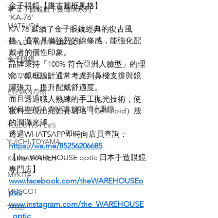
金子眼鏡【復古圓框風格】
掌 金子眼鏡旗下賽璐珞系列
'KA-76'
MATSUDA
KA-76 延續了金子眼鏡經典的復古風
格，通常具備強烈的線條感，能強化配
TAYLOR WITH RESPECT
戴者的個性印象。
金子眼鏡
品牌秉持「100% 符合亞洲人臉型」的理
NATIVE SONS
念，鏡框設計通常考慮到鼻樑支撐與鏡
腳張力，提升配戴舒適度。
EYEVAN7285
而且透過職人熟練的手工拋光技術，使
MASUNAGA SINCE 1905 增永眼鏡
板料呈現出宛如賽璐珞（Celluloid）般
的潤澤光澤。
YELLOWS PLUS
透過WHATSAPP即時向店員查詢：
YUICHI TOYAMA
https://wa.me/85256206685
【the WAREHOUSE optic 日本手造眼鏡
KAMEMANNEN
專門店】
MYKITA
www.facebook.com/theWAREHOUSEo
MOSCOT
ptic
www.instagram.com/the_WAREHOUSE
ZEISS
_optic