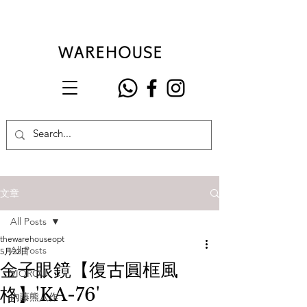
文章
All Posts
thewarehouseopt
All Posts
5月22日
金子眼鏡【復古圓框風
VIOROU
格】'KA-76'
內藤熊八作