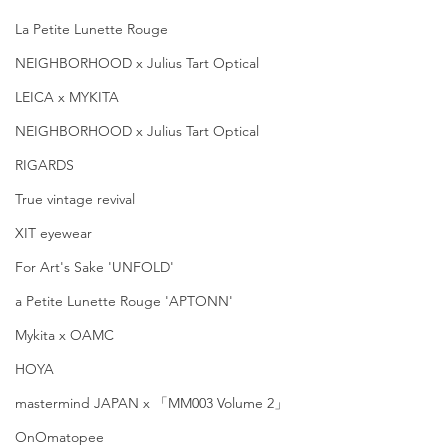
La Petite Lunette Rouge
NEIGHBORHOOD x Julius Tart Optical
LEICA x MYKITA
NEIGHBORHOOD x Julius Tart Optical
RIGARDS
True vintage revival
XIT eyewear
For Art's Sake 'UNFOLD'
a Petite Lunette Rouge 'APTONN'
Mykita x OAMC
HOYA
mastermind JAPAN x 「MM003 Volume 2」
OnOmatopee