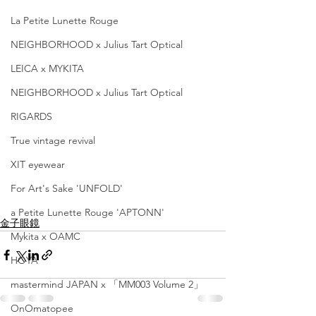
La Petite Lunette Rouge
NEIGHBORHOOD x Julius Tart Optical
LEICA x MYKITA
NEIGHBORHOOD x Julius Tart Optical
RIGARDS
True vintage revival
XIT eyewear
For Art's Sake 'UNFOLD'
a Petite Lunette Rouge 'APTONN'
金子眼鏡
Mykita x OAMC
HOYA
mastermind JAPAN x 「MM003 Volume 2」
OnOmatopee