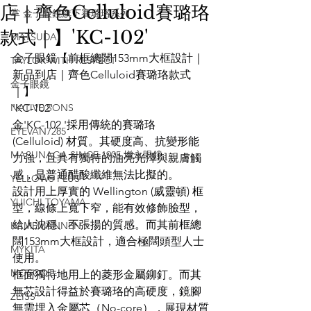
店｜齊色Celluloid賽璐珞
掌 金子眼鏡旗下賽璐珞系列
款式｜】'KC-102'
MATSUDA
金子眼鏡【前框總闊153mm大框設計｜
TAYLOR WITH RESPECT
新品到店｜齊色Celluloid賽璐珞款式
金子眼鏡
｜】
NATIVE SONS
'KC-102'
金'KC-102 '採用傳統的賽璐珞 
EYEVAN7285
(Celluloid) 材質。其硬度高、抗變形能
MASUNAGA SINCE 1905 增永眼鏡
力強，且具有獨特的油亮光澤與親膚觸
感，是普通醋酸纖維無法比擬的。
YELLOWS PLUS
設計用上厚實的 Wellington (威靈頓) 框
YUICHI TOYAMA
型，線條上寬下窄，能有效修飾臉型，
給人沈穩、不張揚的質感。而其前框總
KAMEMANNEN
闊153mm大框設計，適合極闊頭型人士
MYKITA
使用。
MOSCOT
框面獨特地用上的菱形金屬鉚釘。而其
無芯設計得益於賽璐珞的高硬度，鏡腳
ZEISS
無需埋入金屬芯（No-core），展現材質