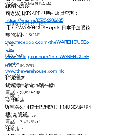
MASAHIRO MARUYAMA
純粹的透度。
透過WHATSAPP即時向店員查詢：
H-FUSION
https://wa.me/85256206685
JULIUS TART OPTICAL
【the WAREHOUSE optic 日本手造眼鏡
AKIRA AND SONS
專門店】
www.facebook.com/theWAREHOUSEo
DITA
ptic
10EYEVAN
www.instagram.com/the_WAREHOUSE
_optic
THOM BROWNE
www.thewarehouse.com.hk
EYEVAN
銅鑼灣店：
銅鑼灣白沙道18號一樓
OG X OLIVER GOLDSMITH
電話：2882 5488
LUNOR
尖沙咀店：
杉本圭
九龍尖沙咀梳士巴利道K11 MUSEA商場4
樓405號鋪
OLVER PEOPLES
電話：3575 9557
999.9
旺角店：