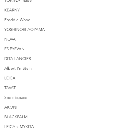
TOKIWA made
KEARNY
Freddie Wood
YOSHINORI AOYAMA
NOVA
E5 EYEVAN
DITA LANCIER
Albert I'mStein
LEICA
TAVAT
Spec Espace
AKONI
BLACKPALM
LEICA x MYKITA