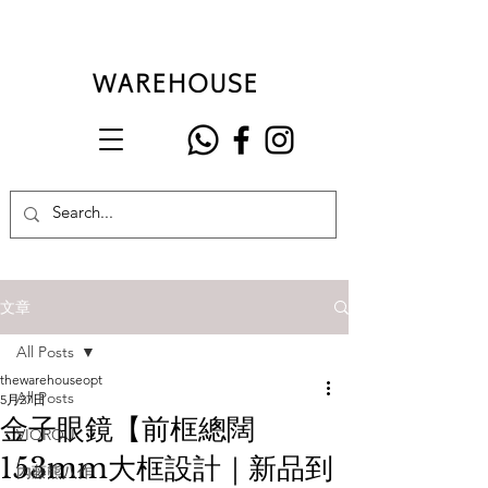
文章
All Posts
thewarehouseopt
All Posts
5月27日
金子眼鏡【前框總闊
VIOROU
153mm大框設計｜新品到
內藤熊八作