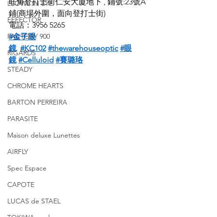
旺角登打士街仁安大廈地下 , 鋪號:23號A
LEOWL IN EYE
鋪(商場外圍，面向登打士街)
EFFECTOR
電話：3956 5265
FACTORY 900
#金子眼
鏡
#KC102
#thewarehouseoptic
#眼
RIGARDS
鏡
#Celluloid
#賽璐珞
STEADY
CHROME HEARTS
BARTON PERREIRA
PARASITE
Maison deluxe Lunettes
AIRFLY
Spec Espace
CAPOTE
LUCAS de STAEL