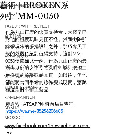
藝術｜BROKEN系
掌 金子眼鏡旗下賽璐珞系列
列】'MM-0050'
MATSUDA
TAYLOR WITH RESPECT
作為丸山正宏的忠實支持者，大概早已
金子眼鏡
對他的極度玩味見怪不怪。然而撇除那
NATIVE SONS
誇張玩味的張揚設計之外，那巧奪天工
般的外觀也絕對值得支持，這副MM-
EYEVAN7285
0050便屬如此一例。作為丸山正宏的最
MASUNAGA SINCE 1905 增永眼鏡
新再度到港之作，其以啡、金、玳瑁三
色拼淎的誇張觀感其實一如以往，但他
YELLOWS PLUS
卻能將雷同手繪的線條變成現實，驚艷
YUICHI TOYAMA
程度絕對不輸工藝品。
KAMEMANNEN
透過WHATSAPP即時向店員查詢：
MYKITA
https://wa.me/85256206685
MOSCOT
www.facebook.com/thewarehouse.com
ZEISS
.hk