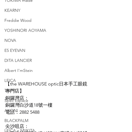
TOKIWA made
KEARNY
Freddie Wood
YOSHINORI AOYAMA
NOVA
E5 EYEVAN
DITA LANCIER
Albert I'mStein
LEICA
【the WAREHOUSE optic日本手工眼鏡
TAVAT
專門店】
銅鑼灣店：
Spec Espace
銅鑼灣白沙道18號一樓
AKONI
電話：2882 5488
BLACKPALM
尖沙咀店：
LEICA x MYKITA