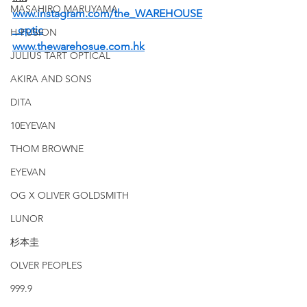
MASAHIRO MARUYAMA
www.instagram.com/the_WAREHOUSE
_optic
H-FUSION
www.thewarehosue.com.hk
JULIUS TART OPTICAL
AKIRA AND SONS
DITA
10EYEVAN
THOM BROWNE
EYEVAN
OG X OLIVER GOLDSMITH
LUNOR
杉本圭
OLVER PEOPLES
999.9