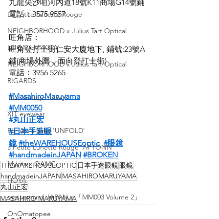
九龍尖沙咀河內道18號K11商場G14號鋪
電話：3575 9557
La Petite Lunette Rouge
NEIGHBORHOOD x Julius Tart Optical
旺角店：
LEICA x MYKITA
旺角登打士街仁安大廈地下, 鋪號:23號A
鋪(商場外圍，面向登打士街)
NEIGHBORHOOD x Julius Tart Optical
電話：3956 5265
RIGARDS
#MasahiroMaruyama
True vintage revival
#MM0050
XIT eyewear
#丸山正宏
For Art's Sake 'UNFOLD'
#日本手造眼
鏡
#theWAREHOUSEoptic
#眼鏡
a Petite Lunette Rouge 'APTONN'
#handmadeinJAPAN
#BROKEN
Mykita x OAMC
THEWAREHOUSEOPTIC
日本手造眼鏡
眼鏡
handmadeinJAPAN
MASAHIROMARUYAMA
HOYA
丸山正宏
mastermind JAPAN x 「MM003 Volume 2」
MASAHIRO MARUYAMA
OnOmatopee