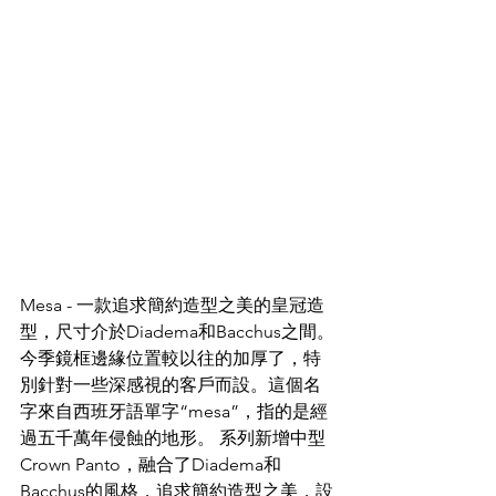
Mesa - 一款追求簡約造型之美的皇冠造
型，尺寸介於Diadema和Bacchus之間。
今季鏡框邊緣位置較以往的加厚了，特
別針對一些深感視的客戶而設。這個名
字來自西班牙語單字“mesa”，指的是經
過五千萬年侵蝕的地形。 系列新增中型
Crown Panto，融合了Diadema和
Bacchus的風格，追求簡約造型之美，設