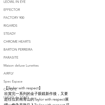
LEOWL IN EYE
EFFECTOR
FACTORY 900
RIGARDS
STEADY
CHROME HEARTS
BARTON PERREIRA
PARASITE
Maison deluxe Lunettes
AIRFLY
Spec Espace
【Taylor with respect】
CAPOTE
欣賞完一系列的金子眼鏡新作後，又要
LUCAS de STAEL
趕往位於南青山的Taylor with respect展
場，作為首批引入Taylor with respect 這