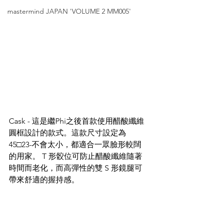
mastermind JAPAN 'VOLUME 2 MM005'
Cask - 這是繼Phi之後首款使用醋酸纖維
圓框設計的款式。這款尺寸設定為
45□23-不會太小，都適合一眾臉形較闊
的用家。 T 形骹位可防止醋酸纖維隨著
時間而老化，而高彈性的雙 S 形鏡腿可
帶來舒適的握持感。