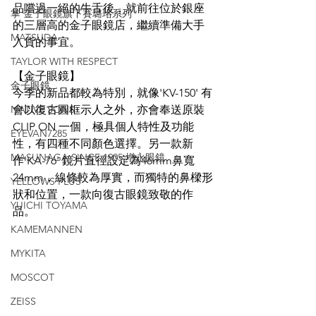
品嚐過一絕的牛舌後，就前往位於銀座
掌 金子眼鏡旗下賽璐珞系列
的三層高的金子眼鏡店，繼續準備大手
MATSUDA
入貨的事宜。
TAYLOR WITH RESPECT
【金子眼鏡】
金子眼鏡
今季的新品都較為特別，就像'KV-150' 有
NATIVE SONS
會以復古圓框示人之外，亦會奉送原裝
CLIP ON 一個，極具個人特性及功能
EYEVAN7285
性，有四種不同顏色選擇。另一款新
MASUNAGA SINCE 1905 增永眼鏡
作'KA-76' 鏡片直徑設定為46mm鼻寬
24mm，線條較為厚實，而獨特的鼻樑形
YELLOWS PLUS
狀和位置，一款向復古眼鏡致敬的作
YUICHI TOYAMA
品。
KAMEMANNEN
MYKITA
MOSCOT
ZEISS