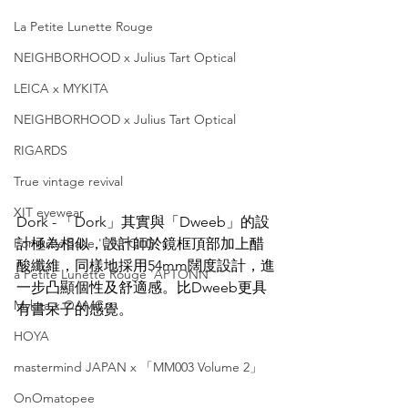
La Petite Lunette Rouge
NEIGHBORHOOD x Julius Tart Optical
LEICA x MYKITA
NEIGHBORHOOD x Julius Tart Optical
RIGARDS
True vintage revival
XIT eyewear
Dork - 「Dork」其實與「Dweeb」的設
For Art's Sake 'UNFOLD'
計極為相似，設計師於鏡框頂部加上醋
酸纖維，同樣地採用54mm闊度設計，進
a Petite Lunette Rouge 'APTONN'
一步凸顯個性及舒適感。比Dweeb更具
Mykita x OAMC
有書呆子的感覺。
HOYA
mastermind JAPAN x 「MM003 Volume 2」
OnOmatopee