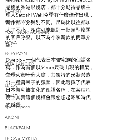
TOKIWA made
品牌的香港眼鏡店，都十分期待品牌主
KEARNY
理人Satoshi Waki今季有什麼佳作出現，
Freddie Wood
新作都十分與別不同。尺碼比以往都加
大了不小，相信可能聽到一批頭型較闊
YOSHINORI AOYAMA
的客戶呼聲。以下為今季新款的簡單介
NOVA
紹:
E5 EYEVAN
Dwebb - 一個代表日本禦宅族的俚語名
DITA LANCIER
稱，作為首個以54mm尺碼出現的框架，
Albert I'mStein
主理人都十分大膽，其獨特的形狀營造
出一種書呆子的氛圍，因此選擇了代表
LEICA
日本禦宅族文化的俚語名稱，在某種程
TAVAT
度上其實這個鏡框會讓您想起昭和時代
的感覺。
Spec Espace
AKONI
BLACKPALM
LEICA x MYKITA