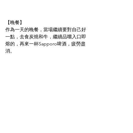
【晚餐】
作為一天的晚餐，當場繼續要對自己好
一點，去食炭燒和牛，繼續品嚐入口即
熔的，再來一杯Sapporo啤酒，疲勞盡
消。