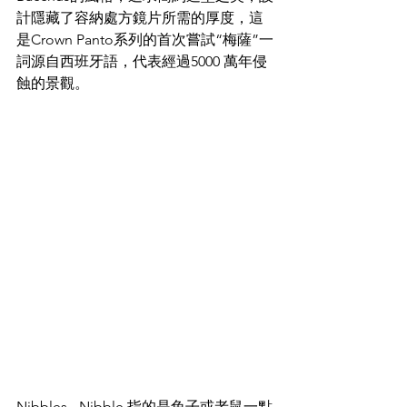
計隱藏了容納處方鏡片所需的厚度，這
是Crown Panto系列的首次嘗試“梅薩”一
詞源自西班牙語，代表經過5000 萬年侵
蝕的景觀。
Nibbles - Nibble 指的是兔子或老鼠一點