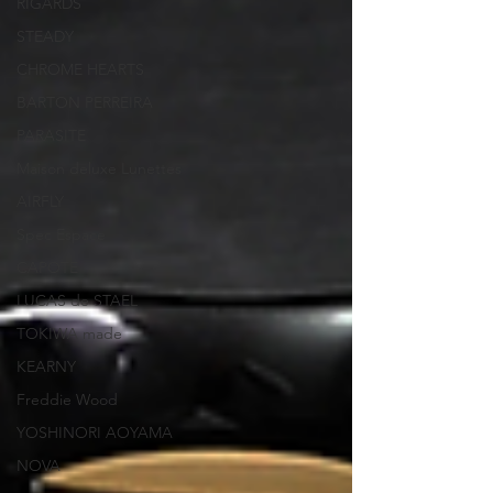
RIGARDS
STEADY
CHROME HEARTS
BARTON PERREIRA
PARASITE
Maison deluxe Lunettes
AIRFLY
Spec Espace
CAPOTE
LUCAS de STAEL
TOKIWA made
KEARNY
Freddie Wood
YOSHINORI AOYAMA
NOVA