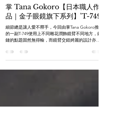
2024年12月11日
掌 Tana Gokoro【日本職人作
品｜金子眼鏡旗下系列】'T-749'
細節總是讓人愛不釋手，今回由掌Tana Gokoro推出
的一副T-749便用上不同雕花潤飾鏡臂不同地方，鉸
鏈的點題固然無得輸，而鏡臂交錯婍麗的設計亦同
樣是為無得輸，整副眼鏡同時更用上黑金設計示
人，前框以一體成型的規格打造，型格十分。
WHATSAPP即時向店員查詢：...