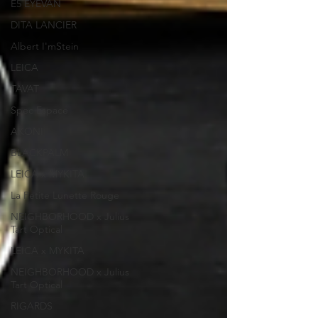
E5 EYEVAN
DITA LANCIER
Albert I'mStein
LEICA
TAVAT
Spec Espace
AKONI
BLACKPALM
LEICA x MYKITA
La Petite Lunette Rouge
NEIGHBORHOOD x Julius
Tart Optical
LEICA x MYKITA
NEIGHBORHOOD x Julius
Tart Optical
RIGARDS