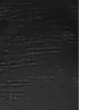
True vintage revival
XIT eyewear
For Art's Sake 'UNFOLD'
a Petite Lunette Rouge
'APTONN'
Mykita x OAMC
HOYA
mastermind JAPAN x
「MM003 Volume 2」
OnOmatopee
mastermind JAPAN 'VOLUME
2 MM005'