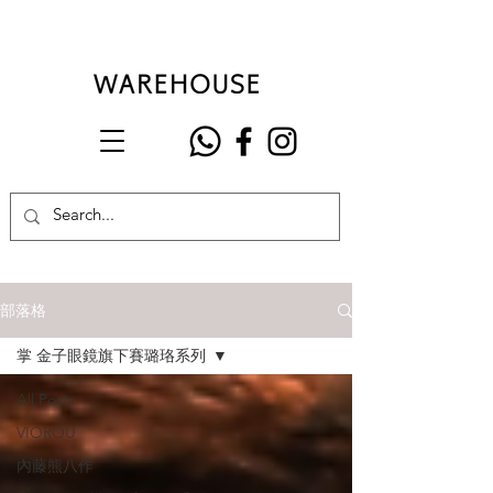
部落格
掌 金子眼鏡旗下賽璐珞系列
All Posts
VIOROU
內藤熊八作