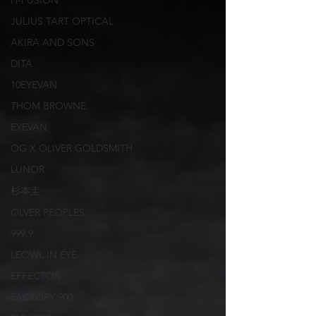
H-FUSION
JULIUS TART OPTICAL
AKIRA AND SONS
DITA
10EYEVAN
THOM BROWNE
EYEVAN
OG X OLIVER GOLDSMITH
LUNOR
杉本圭
OLVER PEOPLES
999.9
LEOWL IN EYE
EFFECTOR
FACTORY 900