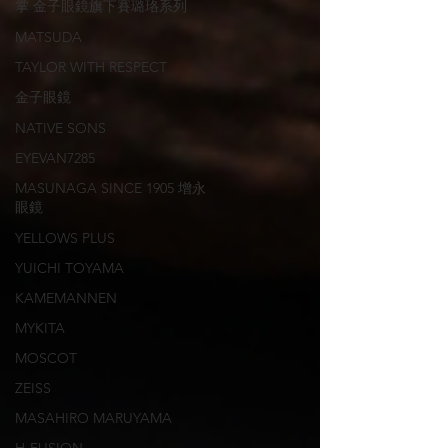
掌 金子眼鏡旗下賽璐珞系列
MATSUDA
TAYLOR WITH RESPECT
金子眼鏡
NATIVE SONS
EYEVAN7285
MASUNAGA SINCE 1905 增永
眼鏡
YELLOWS PLUS
YUICHI TOYAMA
KAMEMANNEN
MYKITA
MOSCOT
ZEISS
MASAHIRO MARUYAMA