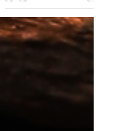
鏈的點題固然無得輸，而鏡臂交錯婍麗的設計亦同
樣是為無得輸，整副眼鏡同時更用上黑金設計示
人，前框以一體成型的規格打造，型格十分。
WHATSAPP即時向店員查詢：...