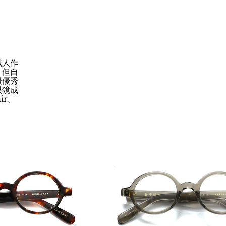
職人作
。但自
最優秀
眼鏡成
ir。