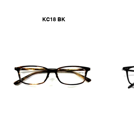
KC18 BK