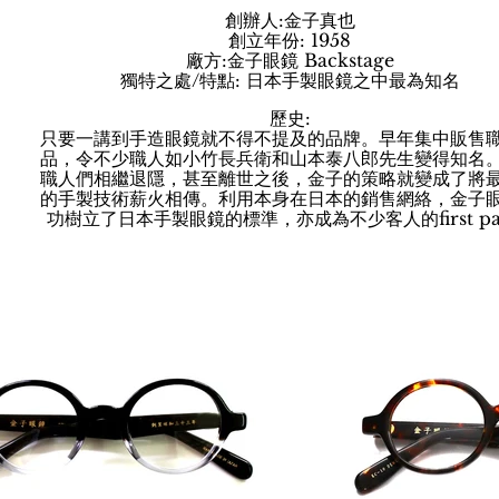
創辦人:金子真也
創立年份: 1958
廠方:金子眼鏡 Backstage
獨特之處/特點: 日本手製眼鏡之中最為知名
歷史:
只要一講到手造眼鏡就不得不提及的品牌。早年集中販售
品，令不少職人如小竹長兵衛和山本泰八郎先生變得知名
職人們相繼退隱，甚至離世之後，金子的策略就變成了將
的手製技術薪火相傳。利用本身在日本的銷售網絡，金子
功樹立了日本手製眼鏡的標準，亦成為不少客人的first pa