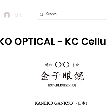
登入
O OPTICAL - KC Cel
KANEKO GANKYO （日本）